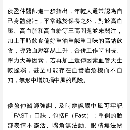
建
侯盈仲醫師進一步指出，年輕人通常認為自
築/
室
己身體健壯，平常疏於保養之外，對於高血
內
壓、高血脂和高血糖等三高問題並未關注，
設
計
加上平時飲食偏好重油重鹹重口味的高鈉飲
旅
食，導致血壓容易上升，合併工作時間長、
遊/
美
壓力大等因素，若再加上遺傳因素血管天生
食
較脆弱，甚至可能存在血管瘤危機而不自
星
知，無形中增加腦中風的風險。
座/
命
理
消
侯盈仲醫師強調，及時辨識腦中風可牢記
費
「FAST」口訣，包括F（Fast）：單側的臉
健
康/
部表情不靈活、嘴角無法動、眼睛無法閉
親