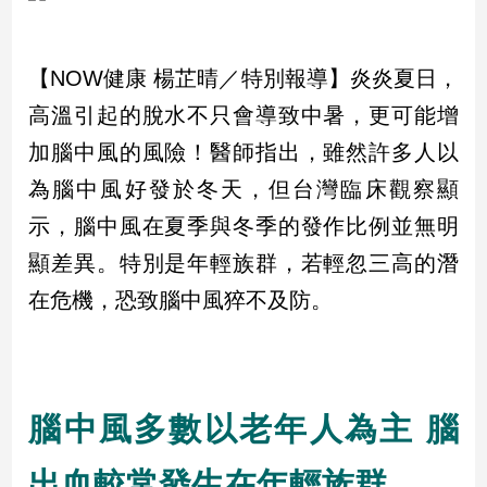
市
房
地
【NOW健康 楊芷晴／特別報導】炎炎夏日，
產
高溫引起的脫水不只會導致中暑，更可能增
加腦中風的風險！醫師指出，雖然許多人以
品
為腦中風好發於冬天，但台灣臨床觀察顯
觀
示，腦中風在夏季與冬季的發作比例並無明
點
政
顯差異。特別是年輕族群，若輕忽三高的潛
治
在危機，恐致腦中風猝不及防。
政
治
焦
點
腦中風多數以老年人為主 腦
品
觀
出血較常發生在年輕族群
點