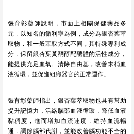
專
區
【我
張育彰藥師說明，市面上相關保健藥品多
的
元，以知名的循利寧為例，成分為銀杏葉萃
觀
取物，和一般萃取方式不同，其特殊專利成
點】
分，保留銀杏葉黃酮醇配醣體的活性成分，
能提供充足血氧、清除自由基，改善末梢血
液循環，並促進組織器官的正常運作。
張育彰藥師指出，銀杏葉萃取物也具有幫助
提升記憶力，活絡腦部血液循環，降低血液
黏稠度，進而增加血流速度，維持血流暢
通，調節腦部代謝，並能改善腦功能不全的