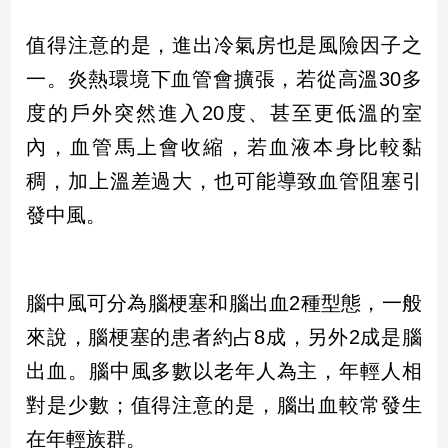
新
冠
值得注意的是，進出冷氣房也是風險因子之
病
毒
一。炎熱環境下血管會擴張，若從高溫30多
專
度的戶外突然進入20度、甚至更低溫的室
區
內，血管馬上會收縮，若血液本身比較黏
稠，加上溫差過大，也可能導致血管阻塞引
南
發中風。
台
灣
觀
點
腦中風可分為腦梗塞和腦出血2種型態，一般
來說，腦梗塞的患者約占8成，另外2成是腦
南
台
出血。腦中風多數以老年人為主，年輕人相
灣
對是少數；值得注意的是，腦出血較常發生
觀
點
在年輕族群。