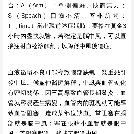
合；A（Arm）：單側偏癱、肢體無力；
子/
感
S（Speach）口齒不清、答非所問；
情
T（Time）當出現前述症狀時，要搶在黃金3
藝
術
小時內盡快就醫，若確定是腦中風，可以直
／
接注射血栓溶解劑，以降低中風後遺症。
文
創
／
電
影
血液循環不良可能導致腦部缺氧，嚴重恐引
推
發中風。侯盈仲醫師解釋，中風與血管硬化
薦
有密切關係，因三高導致血管長期發炎，血
科
技/
管就容易產生病變，血管內的斑塊就可能導
遊
戲
致血管阻塞，造成某部位缺血。當阻塞在腦
運
部就是腦中風；塞在眼睛小血管就是眼中
動
風；若阻塞腸道，就成了腸道中風。