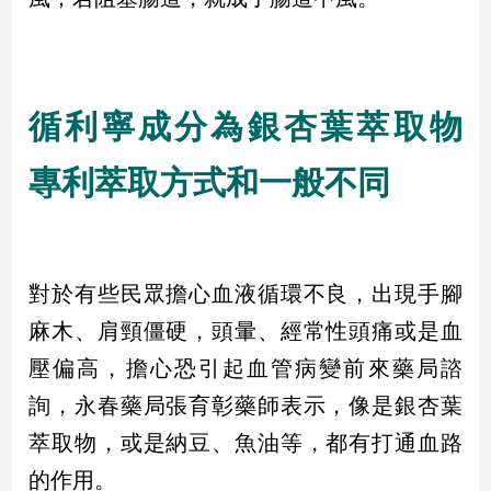
寵
物
Pet
循利寧成分為銀杏葉萃取物
影
音
專利萃取方式和一般不同
專
區
對於有些民眾擔心血液循環不良，出現手腳
合
作
麻木、肩頸僵硬，頭暈、經常性頭痛或是血
媒
壓偏高，擔心恐引起血管病變前來藥局諮
體
詢，永春藥局張育彰藥師表示，像是銀杏葉
萃取物，或是納豆、魚油等，都有打通血路
投
的作用。
稿