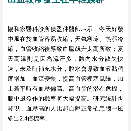
民
調
國
會
協和家醫科診所侯盈仲醫師表示，冬天好發
焦
點
中風在於血管容易收縮，天氣寒冷、熱漲冷
縮，血管收縮後導致血壓飆升太高所致；夏
天高溫則是因為流汗多，體內水分散失快
觀
點
速，未及時補充水分，脫水會導致血液黏稠
度增加，血流變慢，提高血管梗塞風險，加
兩
岸/
上若平時有血壓偏高、高血脂的潛在危機，
國
腦中風發作的機率將大幅提高。研究統計也
際
社
發現，血壓高的人比起血壓正常罹患腦中風
會/
多出2.4倍機率。
地
方