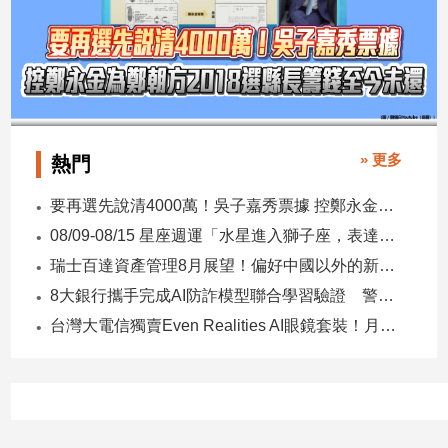
» 更多
熱門
要再選先說清4000萬！吳子嘉秀票據 控鄭永金為鄭朝方2018選縣長籌錢至今未還
08/09-08/15 星座週運「水星進入獅子座，表達力、自信與創意提升」
瑞士百達資產管理8月展望！偏好中國以外的新興市場 看好這些產業
8大銀行攜手完成AI防詐模型聯合學習驗證 警示帳戶準確度提升2倍
台灣大電信獨賣Even Realities AI眼鏡套裝！月付1399元 專案價3990