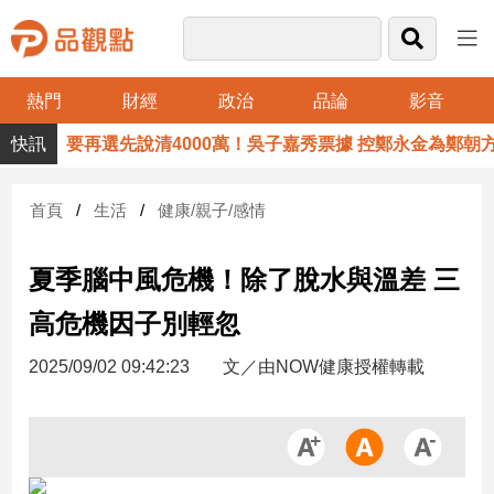
熱門
財經
政治
品論
影音
品
要再選先說清4000萬！吳子嘉秀票據 控鄭永金為鄭朝方20
觀
點
財
首頁
生活
健康/親子/感情
經
夏季腦中風危機！除了脫水與溫差 三
台
灣
高危機因子別輕忽
財
經
2025/09/02 09:42:23
文／由NOW健康授權轉載
新
聞
產
經/
股