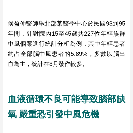
娛
樂
侯盈仲醫師舉北部某醫學中心於民國93到95
年間，針對院內15至45歲共227位年輕族群
娛
樂
中風個案進行統計分析為例，其中年輕患者
星
約占全部腦中風患者的5.89%，多數以腦出
聞
血為主，統計在8月發作較多。
流
行/
時
尚
追
血液循環不良可能導致腦部缺
星
氧 嚴重恐引發中風危機
生
活