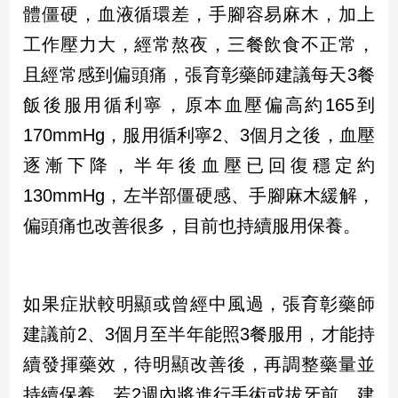
體僵硬，血液循環差，手腳容易麻木，加上
工作壓力大，經常熬夜，三餐飲食不正常，
且經常感到偏頭痛，張育彰藥師建議每天3餐
飯後服用循利寧，原本血壓偏高約165到
170mmHg，服用循利寧2、3個月之後，血壓
逐漸下降，半年後血壓已回復穩定約
130mmHg，左半部僵硬感、手腳麻木緩解，
偏頭痛也改善很多，目前也持續服用保養。
如果症狀較明顯或曾經中風過，張育彰藥師
建議前2、3個月至半年能照3餐服用，才能持
續發揮藥效，待明顯改善後，再調整藥量並
持續保養。若2週內將進行手術或拔牙前，建