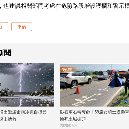
，也建議相關部門考慮在危險路段增設護欄和警示
山
車禍
新聞
砂石車右轉奪命！59歲女騎士遭捲車底
17歲少年遭撞飛20
慘死土城街頭
車逃逸2小時落網
2026/07/29
2026/07/27