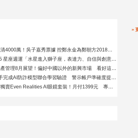
» 
要再選先說清4000萬！吳子嘉秀票據 控鄭永金為鄭朝方2018選縣長籌錢至今未還
08/09-08/15 星座週運「水星進入獅子座，表達力、自信與創意提升」
瑞士百達資產管理8月展望！偏好中國以外的新興市場 看好這些產業
8大銀行攜手完成AI防詐模型聯合學習驗證 警示帳戶準確度提升2倍
台灣大電信獨賣Even Realities AI眼鏡套裝！月付1399元 專案價3990