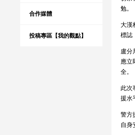
新
勉。
冠
合作媒體
病
毒
大漢
專
標誌
區
投稿專區【我的觀點】
盧分
南
應立
台
全。
灣
觀
此次
點
援水
南
台
警方
灣
觀
自身
點