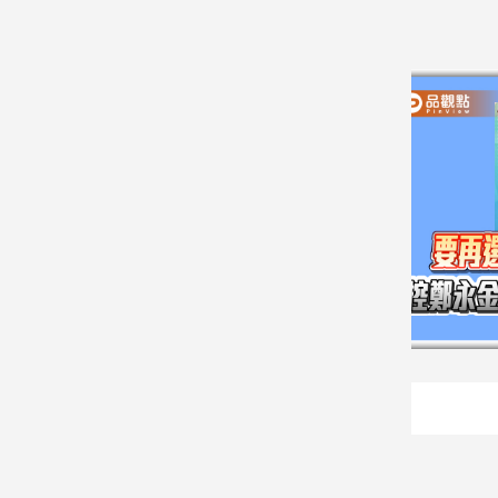
建
築/
室
內
設
計
旅
遊/
美
食
星
座/
命
理
消
費
健
康/
親