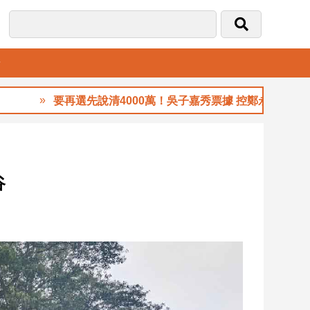
音
要再選先說清4000萬！吳子嘉秀票據 控鄭永金為鄭朝方2
谷