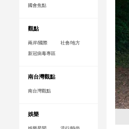
市
國會焦點
房
地
產
觀點
兩岸/國際
社會/地方
品
觀
新冠病毒專區
點
政
治
南台灣觀點
政
南台灣觀點
治
焦
點
娛樂
品
觀
點
娛樂星聞
流行/時尚