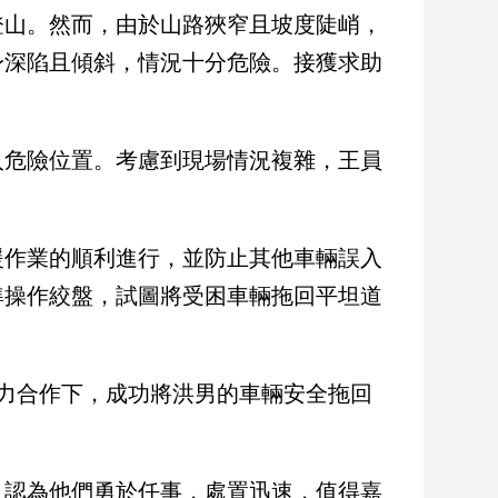
登山。然而，由於山路狹窄且坡度陡峭，
身深陷且傾斜，情況十分危險。接獲求助
入危險位置。考慮到現場情況複雜，王員
援作業的順利進行，並防止其他車輛誤入
準操作絞盤，試圖將受困車輛拖回平坦道
力合作下，成功將洪男的車輛安全拖回
，認為他們勇於任事，處置迅速，值得嘉