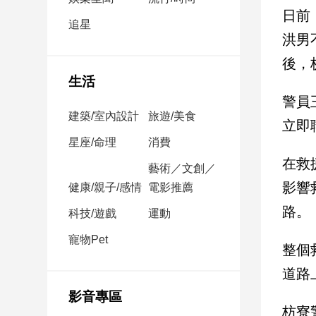
民
日前
調
追星
洪男
國
會
後，
焦
生活
點
警員
建築/室內設計
旅遊/美食
立即
觀
星座/命理
消費
點
在救
藝術／文創／
影響
健康/親子/感情
電影推薦
兩
岸/
路。
科技/遊戲
運動
國
際
寵物Pet
整個
社
道路
會/
地
影音專區
方
枋寮