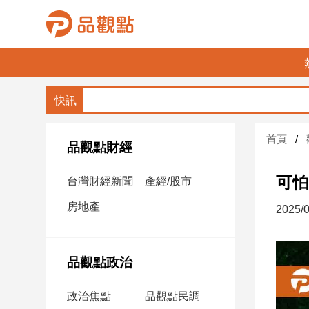
品
觀
點
財
首頁
經
品觀點財經
台
可怕
台灣財經新聞
產經/股市
灣
財
房地產
2025/0
經
新
聞
品觀點政治
產
經/
政治焦點
品觀點民調
股