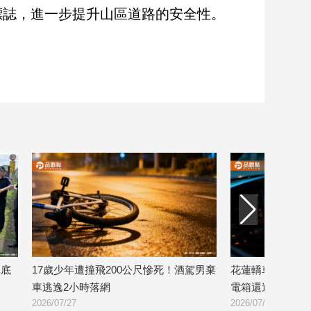
標誌，進一步提升山區道路的安全性。
0公尺慘死！酒駕男棄
花蓮轎車暴衝倒退嚕穿越路口！撞毀變
媽
電箱還逃逸
控
2026/07/24
20