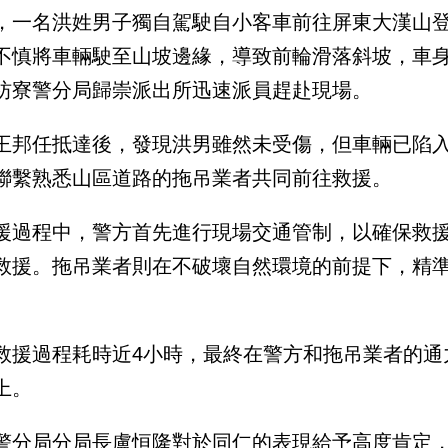
，一名洪姓男子獨自駕駛自小客車前往屏東大漢山
不慎將車輛駛至山坡邊緣，導致前輪滑落斜坡，車
枋寮警分局歸崇派出所迅速派員趕赴現場。
王邦任抵達後，發現洪男雖然未受傷，但車輛已陷
聯繫熟悉山區道路的拖吊業者共同前往救援。
援過程中，警方首先進行現場交通管制，以確保救
救援。拖吊業者則在不破壞自然環境的前提下，精
救援過程耗時近4小時，最終在警方和拖吊業者的通
上。
警分局分局長盧恒隆對於同仁的表現給予高度肯定