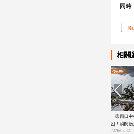
同時
娛
樂
爬
娛
樂
星
相關
聞
流
行/
時
尚
追
星
撞爛210萬科技執法設
一家四口中橫出遊遇雷雨冰雹自撞受
生
：不該借車給朋友
困！消防衝深山搶救
活
2026/07/30