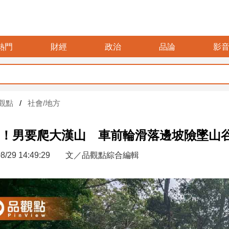
熱門
財經
政治
品論
影
觀點
社會/地方
！男要爬大漢山 車前輪滑落邊坡險墜山
8/29 14:49:29
文／品觀點綜合編輯