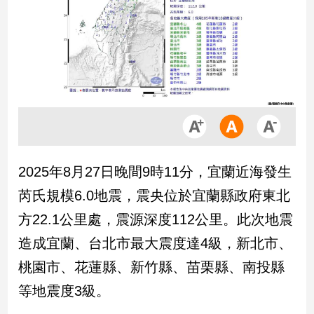
市
房
地
產
品
觀
點
政
2025年8月27日晚間9時11分，宜蘭近海發生
治
芮氏規模6.0地震，震央位於宜蘭縣政府東北
政
方22.1公里處，震源深度112公里。此次地震
治
造成宜蘭、台北市最大震度達4級，新北市、
焦
點
桃園市、花蓮縣、新竹縣、苗栗縣、南投縣
品
等地震度3級。
觀
點