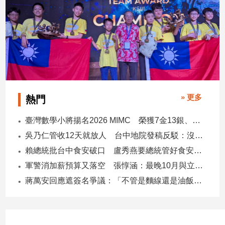
子/
感
情
藝
術
／
文
創
» 更多
熱門
／
電
影
臺灣數學小將揚名2026 MIMC​ 榮獲7金13銀、13銅1佳作
推
吳乃仁管收12天就放人 台中地院發稿反駁：沒有司法雙標
薦
賴總統批台中食安破口 盧秀燕要總統管好食安 蔣萬安搬2014「食安即國安」打臉
科
軍警消加薪預算又落空 張惇涵：最晚10月與立法院溝通
技/
遊
蔣萬安回應遮簽名爭議：「不管是麵線還是油飯，我都很喜歡」
戲
運
動