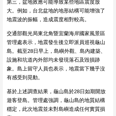
第三，盆地效應可能導致某些地區震度放
新
冠
大。例如，台北盆地的地形結構可能增強了
病
地震波的振幅，造成震度相對較高。
毒
專
區
交通部觀光局東北角暨宜蘭海岸國家風景區
管理處表示，地震發生後立即派員巡視龜山
南
島。截至28日早上，島嶼外觀、島內建築、
台
設施和坑道內外部均未發現落石及毀損跡
灣
象。島上留守人員也表示，地震當下幾乎沒
觀
點
有感受到晃動。
南
基於上述調查結果，龜山島於28日如期開放
台
灣
遊客登島。管理處強調，龜山島的地質結構
觀
穩定，此次地震並未對島嶼造成任何實質損
點