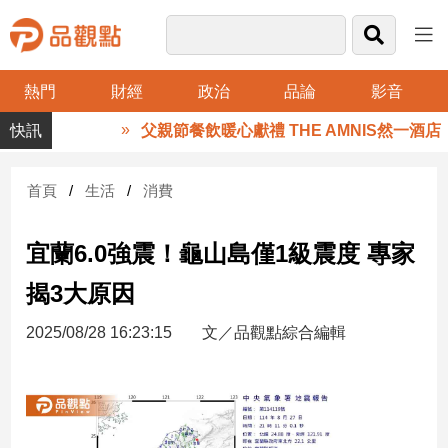
熱門
財經
政治
品論
影音
品
父親節餐飲暖心獻禮 THE AMNIS然一酒店
觀
點
財
首頁
生活
消費
經
宜蘭6.0強震！龜山島僅1級震度 專家
台
灣
揭3大原因
財
經
2025/08/28 16:23:15
文／品觀點綜合編輯
新
聞
產
經/
股