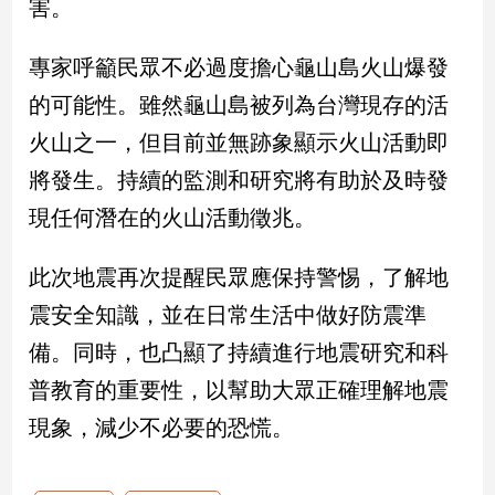
害。
娛
專家呼籲民眾不必過度擔心龜山島火山爆發
樂
的可能性。雖然龜山島被列為台灣現存的活
娛
火山之一，但目前並無跡象顯示火山活動即
樂
將發生。持續的監測和研究將有助於及時發
星
聞
現任何潛在的火山活動徵兆。
流
行/
此次地震再次提醒民眾應保持警惕，了解地
時
尚
震安全知識，並在日常生活中做好防震準
追
備。同時，也凸顯了持續進行地震研究和科
星
普教育的重要性，以幫助大眾正確理解地震
現象，減少不必要的恐慌。
生
活