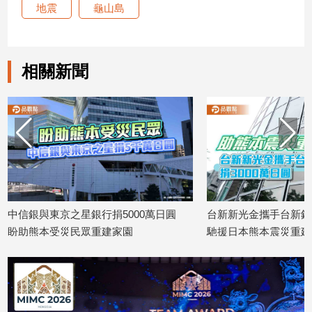
地震
龜山島
建
築/
室
內
相關新聞
設
計
旅
遊/
美
食
星
座/
命
中信銀與東京之星銀行捐5000萬日圓
台新新光金攜手台新銀 捐
理
盼助熊本受災民眾重建家園
馳援日本熊本震災重建
消
026/07/30
2026/07/30
費
健
康/
親