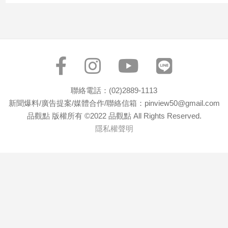
寵
物
Pet
影
音
專
聯絡電話：(02)2889-1113
區
新聞爆料/廣告提案/媒體合作/聯絡信箱：pinview50@gmail.com
品觀點 版權所有 ©2022 品觀點 All Rights Reserved.
隱私權聲明
合
作
媒
體
投
稿