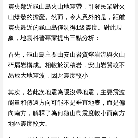
民
震央鄰近龜山島火山地震帶，引發民眾對火
調
山爆發的擔憂。然而，令人意外的是，距離
國
會
震央最近的龜山島僅測得1級震度。對此現
焦
象，地震科普專家提出三點分析：
點
首先，龜山島主要由安山岩質熔岩流與火山
觀
碎屑岩構成。相較於沉積岩，安山岩質較不
點
易放大地震波，因此震度較小。
兩
岸/
其次，若此次地震為隱沒帶地震，主要震波
國
能量和傳遞方向可能不是垂直地表，而是偏
際
向南方，解釋了為何龜山島震度較小而南方
社
會/
地區震度較大。
地
方