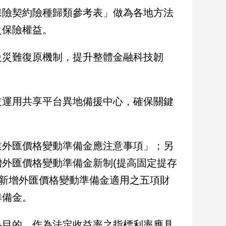
保險契約險種歸類參考表」做為各地方法
之保險權益。
級災難復原機制，提升整體金融科技韌
技運用共享平台異地備援中心，確保關鍵
業外匯價格變動準備金應注意事項」；另
外匯價格變動準備金新制(提高固定提存
及新增外匯價格變動準備金適用之五項財
準備金。
為目的，作為法定收益率之指標利率應具