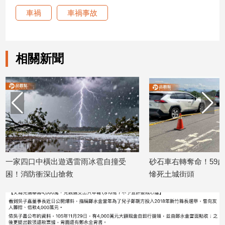
車禍
車禍事故
娛
樂
相關新聞
娛
樂
星
聞
流
行/
時
尚
追
家四口中橫出遊遇雷雨冰雹自撞受
砂石車右轉奪命！59歲女騎
星
！消防衝深山搶救
慘死土城街頭
6/07/30
2026/07/29
生
活