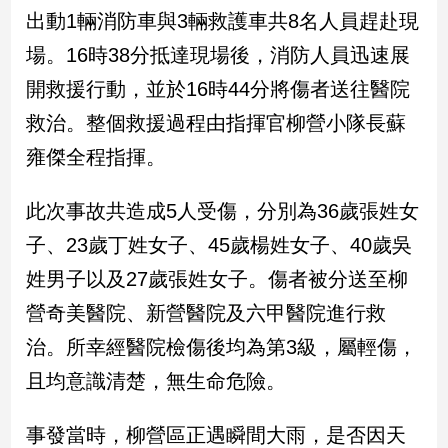
民
出動1輛消防車與3輛救護車共8名人員趕赴現
調
場。16時38分抵達現場後，消防人員迅速展
國
會
開救援行動，並於16時44分將傷者送往醫院
焦
救治。整個救援過程由指揮官柳營小隊長蘇
點
雍傑全程指揮。
觀
此次事故共造成5人受傷，分別為36歲張姓女
點
子、23歲丁姓女子、45歲楊姓女子、40歲吳
兩
姓男子以及27歲張姓女子。傷者被分送至柳
岸/
營奇美醫院、新營醫院及六甲醫院進行救
國
際
治。所幸經醫院檢傷後均為第3級，屬輕傷，
社
且均意識清楚，無生命危險。
會/
地
方
事發當時，柳營區正遇瞬間大雨，是否因天