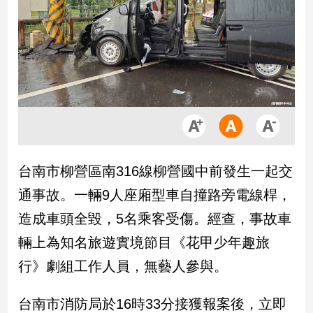
市
房
地
產
品
觀
點
政
台南市柳營區南316線柳營國中前發生一起交
治
通事故。一輛9人座廂型車自撞路旁電線桿，
政
造成車頭全毀，5名乘客受傷。經查，事故車
治
輛上為知名旅遊實境節目《花甲少年趣旅
焦
點
行》劇組工作人員，無藝人參與。
品
觀
台南市消防局於16時33分接獲報案後，立即
點