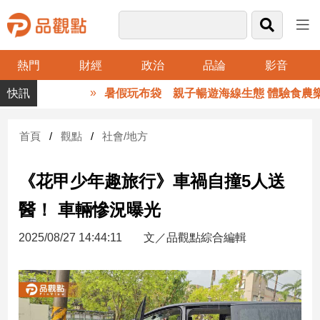
熱門
財經
政治
品論
影音
品
暑假玩布袋 親子暢遊海線生態 體驗食農樂
觀
點
財
首頁
觀點
社會/地方
經
《花甲少年趣旅行》車禍自撞5人送
台
灣
醫！ 車輛慘況曝光
財
經
2025/08/27 14:44:11
文／品觀點綜合編輯
新
聞
產
經/
股