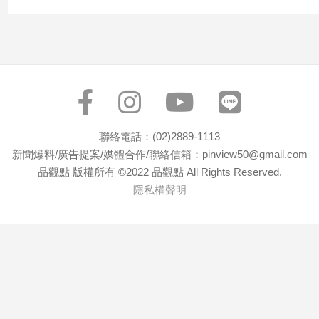
子/
感
情
藝
術
／
文
創
聯絡電話：(02)2889-1113
／
新聞爆料/廣告提案/媒體合作/聯絡信箱：pinview50@gmail.com
電
影
品觀點 版權所有 ©2022 品觀點 All Rights Reserved.
推
隱私權聲明
薦
科
技/
遊
戲
運
動