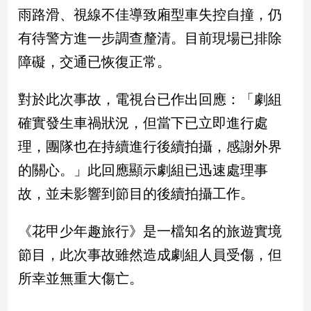
新
雨路滑、視線不佳導致廂型車失控自撞，仍
冠
有待警方進一步調查釐清。目前現場已排除
病
毒
障礙，交通已恢復正常。
專
區
對於此次事故，電視台已作出回應：「劇組
確實發生車禍狀況，但當下已立即進行處
南
理，團隊也在持續進行後續拍攝，感謝外界
台
的關心。」此回應顯示劇組已迅速處理事
灣
觀
故，並未影響到節目的後續拍攝工作。
點
《花甲少年趣旅行》是一檔知名的旅遊實境
南
台
節目，此次事故雖然造成劇組人員受傷，但
灣
所幸並無重大傷亡。
觀
點