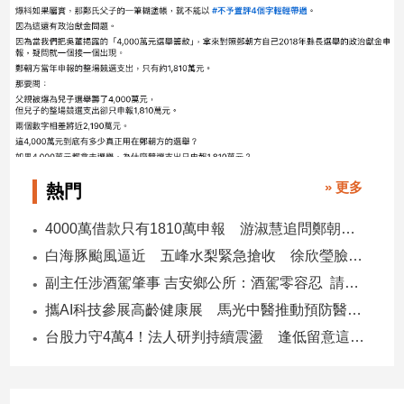
建
築/
室
內
設
計
旅
遊/
美
» 更多
熱門
食
4000萬借款只有1810萬申報 游淑慧追問鄭朝方：2190萬差額去哪了
星
座/
白海豚颱風逼近 五峰水梨緊急搶收 徐欣瑩臉書急呼「搶救五峰水梨」
命
副主任涉酒駕肇事 吉安鄉公所：酒駕零容忍 請辭獲准
理
攜AI科技參展高齡健康展 馬光中醫推動預防醫學迎接長壽新經濟
消
費
台股力守4萬4！法人研判持續震盪 逢低留意這些族群
健
康/
親