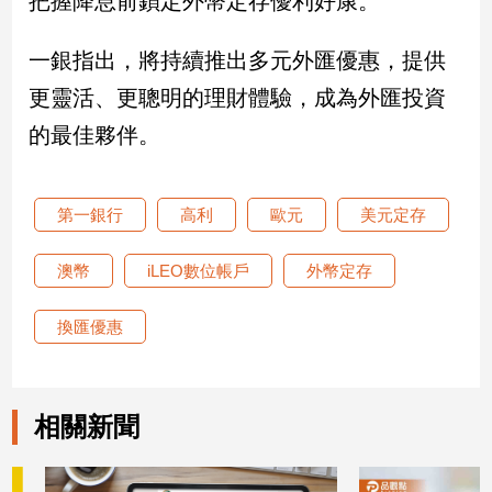
把握降息前鎖定外幣定存優利好康。
新
冠
一銀指出，將持續推出多元外匯優惠，提供
病
毒
更靈活、更聰明的理財體驗，成為外匯投資
專
區
的最佳夥伴。
南
第一銀行
高利
歐元
美元定存
台
灣
澳幣
iLEO數位帳戶
外幣定存
觀
點
換匯優惠
南
台
灣
相關新聞
觀
點