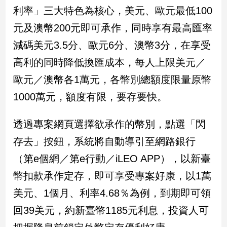
民
利率」三大特色為核心，美元、歐元最低100
調
元及澳幣200元即可承作，同時享有最高匯率
國
會
減碼美元3.5分、歐元6分、澳幣3分，在享受
焦
高利的同時降低換匯成本，每人上限美元／
點
歐元／澳幣各1萬元，各幣別總額度限量原幣
1000萬元，額度有限，要存要快。
觀
點
透過專案網頁選擇欲承作的幣別，點選「閃
兩
存去」按鈕，系統將自動導引至網路銀行
岸/
（第e個網／第e行動／iLEO APP），以新臺
國
際
幣扣款承作定存，即可享受專案好康，以1萬
社
美元、1個月、利率4.68％為例，到期即可領
會/
地
回39美元，約新臺幣1185元利息，投資人可
方