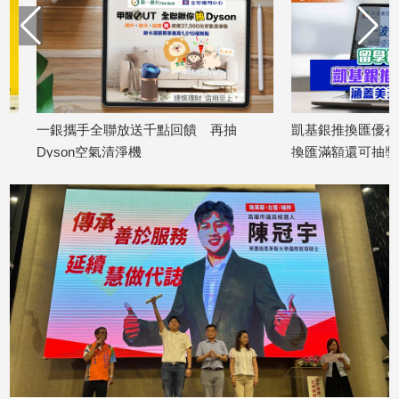
娛
樂
娛
樂
一銀攜手全聯放送千點回饋 再抽
凱基銀推換匯優存！年
星
Dyson空氣清淨機
換匯滿額還可抽獎
聞
2026/07/16
2026/07/15
流
行/
時
尚
追
星
生
活