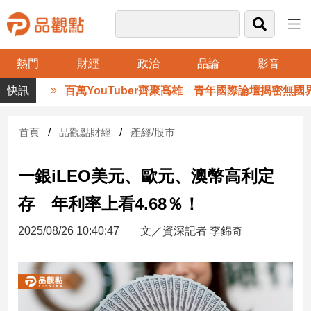
熱門
財經
政治
品論
影音
品
百萬YouTuber齊聚高雄 青年國際論壇揭密無國界
觀
點
財
首頁
品觀點財經
產經/股市
經
一銀iLEO美元、歐元、澳幣高利定
台
灣
存 年利率上看4.68％！
財
經
2025/08/26 10:40:47
文／資深記者 李錦奇
新
聞
產
經/
股