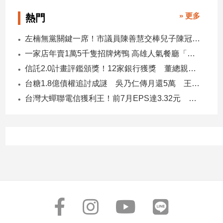
建
» 更多
熱門
築/
室
左楠無黨關鍵一席！市議員陳善慧交棒兒子陳冠宇 一人參選 兩代服務
內
一家店年賣1萬5千隻招牌烤鴨 高雄人氣餐廳「鴨點棧」展新店
設
計
信託2.0計畫評鑑頒獎！12家銀行獲獎 董總親臨領獎
旅
台糖1.8億債權追討成謎 吳乃仁傳月還5萬 王鴻薇轟：要還到379歲
遊/
台灣大蟬聯電信獲利王！前7月EPS達3.32元 中華電3.11、遠傳2.46元
美
食
星
座/
命
理
消
費
健
康/
親