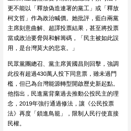
新
更不能以「釋放偽造連署的黨工」或「釋放
冠
病
柯文哲」作為政治喊價。她批評，藍白兩黨
毒
主席刻意曲解、超譯投票結果，甚至將投票
專
區
當成政治要脅與和解籌碼，「民主被如此誤
用，是台灣莫大的悲哀。」
南
民眾黨團總召、黨主席黃國昌則回擊，強調
台
灣
此役有超過430萬人投下同意票，雖未過門
觀
檻，但已為台灣能源轉型開啟歷史新起點。
點
他指出，民進黨背棄過去推動公投民主的理
南
念，2019年強行通過修法，讓《公民投票
台
灣
法》再度「鎖進鳥籠」，限制人民行使直接
觀
民權。
點