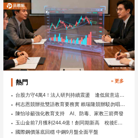
2026/08/06
寵
物
Pet
影
音
專
區
» 更多
熱門
合
作
台股力守4萬4！法人研判持續震盪 逢低留意這些族群
媒
柯志恩競辦批雙語教育要務實 賴瑞隆競辦駁勿唱衰高雄
體
陳怡珍籲強化教育支持 AI、防毒、家教三箭齊發
玉山金前7月獲利244.4億！創同期新高 稅後EPS自結1.51元
投
國際鋼價落底回穩 中鋼9月盤全面平盤
稿