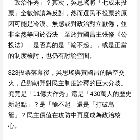
「政治作秀」？其次，吳思瑤將「七成未投
建
票」全數解讀為反對，然而選民不投票的原
築/
室
因可能是冷漠、無感或對政治對立厭倦，並
內
非全然等同於否決。至於黃國昌主張修《公
設
計
投法》，是否真的是「輸不起」，或是正當
旅
的制度檢討，也仍有討論空間。
遊/
美
食
823投票落幕後，吳思瑤與黃國昌的隔空交
星
火，凸顯朝野對民主制度詮釋的巨大分歧。
座/
究竟是「11億大作秀」還是「430萬人的歷史
命
理
新起點」？是「輸不起」還是「打破鳥
消
籠」？民主價值在攻防中再度成為政治核
費
心。
健
康/
親