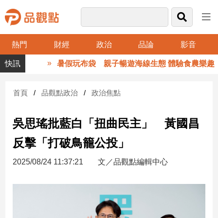
熱門
財經
政治
品論
影音
品
暑假玩布袋 親子暢遊海線生態 體驗食農樂趣
觀
點
財
首頁
品觀點政治
政治焦點
經
吳思瑤批藍白「扭曲民主」 黃國昌
台
灣
反擊「打破鳥籠公投」
財
經
2025/08/24 11:37:21
文／品觀點編輯中心
新
聞
產
經/
股