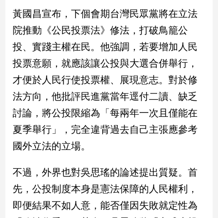
黃國昌宣布，下個會期台灣民眾黨將在立法
娛
院推動《公民投票法》修法，打破鳥籠公
樂
投、實踐主權在民。他強調，若要增加人民
娛
投票意願，就應該讓公投與大選合併舉行，
樂
才便於人民行使投票權、展現意志。對於修
星
聞
法方向，他批評民進黨當年逕付二讀、缺乏
流
討論，將公投限縮為「每兩年一次且僅能在
行/
時
夏季舉行」，完全違背過去自己主張應參考
尚
國外立法的立場。
追
星
不過，外界也對吳思瑤的論述提出質疑。首
先，公投制度本身是憲法保障的人民權利，
生
即便結果不如人意，能否僅因失敗就定性為
活