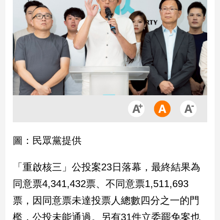
市
房
地
產
品
觀
點
政
治
圖：民眾黨提供
政
治
「重啟核三」公投案23日落幕，最終結果為
焦
點
同意票4,341,432票、不同意票1,511,693
品
票，因同意票未達投票人總數四分之一的門
觀
點
檻，公投未能通過。另有31件立委罷免案也