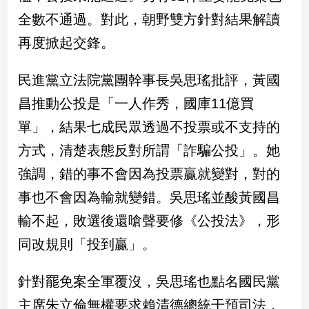
民
全數不通過。對此，朝野雙方針對結果解讀
調
再度掀起交鋒。
國
會
焦
民進黨立法院黨團幹事長吳思瑤批評，黃國
點
昌推動公投是「一人作秀，國庫11億買
單」，結果七成民眾透過不投票或不支持的
觀
方式，清楚表態反對所謂「詐騙公投」。她
點
強調，錯的事不會因為投票贏就變對，對的
兩
事也不會因為輸就變錯。吳思瑤並酸黃國昌
岸/
國
輸不起，敗選後還嗆聲要修《公投法》，形
際
同改規則「投到贏」。
社
會/
針對罷免案全軍覆沒，吳思瑤也點名國民黨
地
方
主席朱立倫無權要求賴清德總統干預司法，