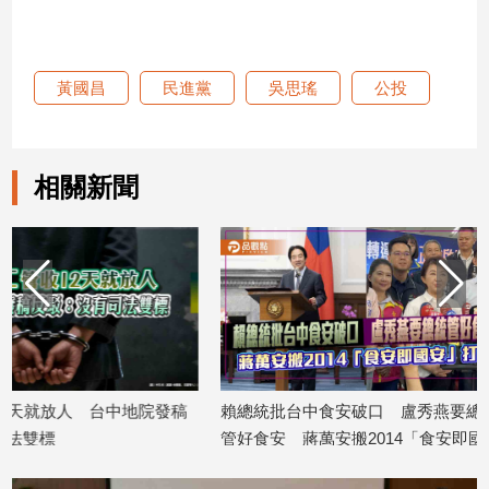
子/
感
情
黃國昌
民進黨
吳思瑤
公投
藝
術
／
文
相關新聞
創
／
電
影
推
薦
科
技/
遊
戲
稿
賴總統批台中食安破口 盧秀燕要總統
蔣萬安回應遮簽名
管好食安 蔣萬安搬2014「食安即國
還是油飯，我都很
運
2026/08/06
動
安」打臉