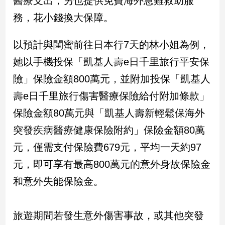
醫療支出，另也提供免費海外急難救助服
民
務，花小錢換大保障。
調
國
會
以預計與閨蜜前往日本行7天的林小姐為例，
焦
她以手機投保「凱基人壽e日千里旅行平安保
點
險」保險金額800萬元，並附加投保「凱基人
壽e日千里旅行傷害醫療保險給付附加條款」
觀
保險金額80萬元與「凱基人壽新輕鬆保海外
點
突發疾病醫療健康保險附約」保險金額80萬
兩
元，僅需支付保險費679元，平均一天約97
岸/
國
元，即可享有最高800萬元的意外身故保險金
際
和意外失能保險金。
社
會/
地
旅遊期間若發生意外傷害事故，或其他突發
方