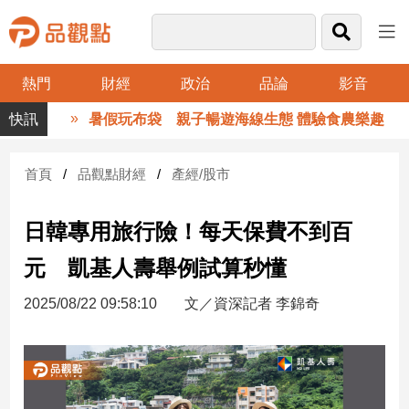
熱門
財經
政治
品論
影音
品
暑假玩布袋 親子暢遊海線生態 體驗食農樂趣
觀
點
財
首頁
品觀點財經
產經/股市
經
日韓專用旅行險！每天保費不到百
台
灣
元 凱基人壽舉例試算秒懂
財
經
2025/08/22 09:58:10
文／資深記者 李錦奇
新
聞
產
經/
股