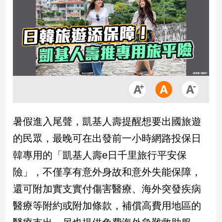
市
房
地
產
品
觀
點
政
暑假進入尾聲，凱基人壽提醒想要出國旅遊
治
的民眾，最晚可在出發前一小時網路投保日
政
韓專用的「凱基人壽e日千里旅行平安保
治
險」，不僅享有意外身故和意外失能保障，
焦
點
還可附加實支實付傷害醫療、海外突發疾病
品
醫療等附約或附加條款，補償高費用地區的
觀
點