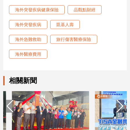
海外突發疾病健康保險
品觀點財經
娛
樂
海外突發疾病
凱基人壽
娛
海外急難救助
旅行傷害醫療保險
樂
星
聞
海外醫療費用
流
行/
時
相關新聞
尚
追
星
生
活