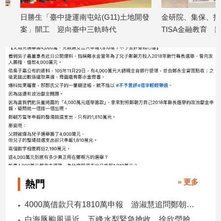
建
日勝生「臺中捷運南屯站(G11)土地開發
金研院、集保、投信投
築/
案」開工 迎向臺中三軌時代
TISA金融教育 將辦1
室
2026/08/07
2026/08/07
內
設
計
旅
遊/
美
食
星
座/
命
理
消
» 更多
熱門
費
健
4000萬借款只有1810萬申報 游淑慧追問鄭朝方：2190萬差額去哪了
康/
親
白海豚颱風逼近 五峰水梨緊急搶收 徐欣瑩臉書急呼「搶救五峰水梨」