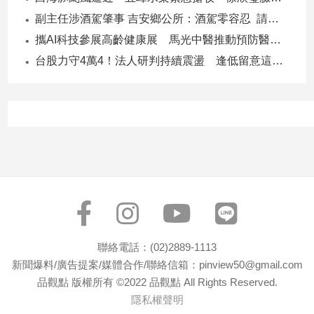
子/
副主任涉酒駕肇事 吉安鄉公所：酒駕零容忍 請辭獲准
感
攜AI科技參展高齡健康展 馬光中醫推動預防醫學迎接長壽新經濟
情
台股力守4萬4！法人研判持續震盪 逢低留意這些族群
藝
術
／
文
創
／
電
影
推
薦
科
技/
遊
聯絡電話：(02)2889-1113
戲
新聞爆料/廣告提案/媒體合作/聯絡信箱：pinview50@gmail.com
品觀點 版權所有 ©2022 品觀點 All Rights Reserved.
運
動
隱私權聲明