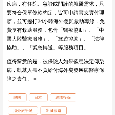
新
疾病，有住院、急診或門診的就醫需求，只
冠
要符合保單條款約定，皆可申請實支實付理
病
毒
賠，並可撥打24小時海外急難救助專線，免
專
費享有救助服務，包含「醫療協助」、「中
區
國大陸醫療服務」、「旅遊協助」、「法律
協助」、「緊急轉送」等服務項目。
南
台
值得留意的是，被保險人如果罹患法定傳染
灣
觀
病，凱基人壽不負給付海外突發疾病醫療保
點
障之責任。＝
南
台
韓國
日本
網路投保
灣
觀
點
海外旅平險
出國旅遊