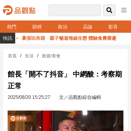
熱門
財經
政治
品論
影音
品
暑假玩布袋 親子暢遊海線生態 體驗食農樂趣
觀
點
財
首頁
生活
旅遊/美食
經
館長「開不了抖音」 中網酸：考察期
台
灣
正常
財
經
2025/08/20 15:25:27
文／品觀點綜合編輯
新
聞
產
經/
股