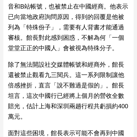
民
音和B站帳號，也被禁止在中國經商。他表示
調
已向當地政府詢問原因，得到的回覆是他被
國
會
列為「特殊份子」，需要有人背書才能通過
焦
審核。館長對此感到困惑，不解為何「一個
點
堂堂正正的中國人」會被視為特殊分子。
觀
除了無法開設社交媒體帳號和經商外，館長
點
還被禁止觀看九三閱兵。這一系列限制讓他
兩
倍感挫折，直言「說不難過是假的」。館長
岸/
坦言，這次中國行已經將上個月的營收全數
國
際
賠光，估計上海和深圳兩趟行程共虧損約400
社
萬元。
會/
地
方
面對這些困境，館長表示可能不會再到中國