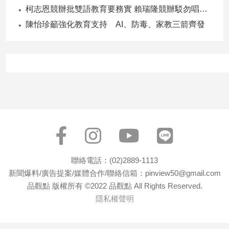
寵
柯志恩競辦批雙語教育要務實 賴瑞隆競辦駁勿唱衰高雄
物
陳怡珍籲強化教育支持 AI、防毒、家教三箭齊發
Pet
影
音
專
區
合
作
聯絡電話：(02)2889-1113
媒
新聞爆料/廣告提案/媒體合作/聯絡信箱：pinview50@gmail.com
體
品觀點 版權所有 ©2022 品觀點 All Rights Reserved.
隱私權聲明
投
稿