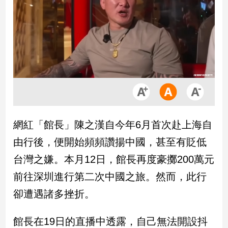
市
房
地
產
品
觀
點
政
網紅「館長」陳之漢自今年6月首次赴上海自
治
由行後，便開始頻頻讚揚中國，甚至有貶低
政
台灣之嫌。本月12日，館長再度豪擲200萬元
治
前往深圳進行第二次中國之旅。然而，此行
焦
點
卻遭遇諸多挫折。
品
觀
館長在19日的直播中透露，自己無法開設抖
點