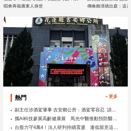
子/
唱會再揭廣東人身世
傳喚賴清德出庭：這是
感
2026/03/18
2026/03/06
情
藝
術
／
文
創
／
電
影
推
薦
科
» 更多
技/
熱門
遊
戲
副主任涉酒駕肇事 吉安鄉公所：酒駕零容忍 請辭獲准
運
攜AI科技參展高齡健康展 馬光中醫推動預防醫學迎接長壽新經濟
動
台股力守4萬4！法人研判持續震盪 逢低留意這些族群