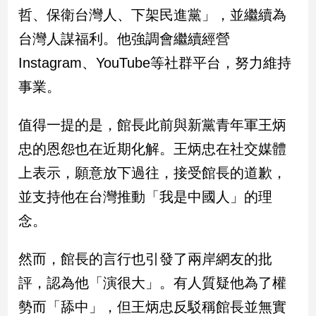
哲、保衛台灣人、下架民進黨」，並繼續為
娛
台灣人謀福利。他強調會繼續經營
樂
Instagram、YouTube等社群平台，努力維持
事業。
娛
樂
星
值得一提的是，館長此前與新黨青年軍王炳
聞
忠的恩怨也在近期化解。王炳忠在社交媒體
流
行/
上表示，願意放下過往，接受館長的道歉，
時
並支持他在台灣推動「我是中國人」的理
尚
追
念。
星
然而，館長的言行也引發了兩岸網友的批
評，認為他「演很大」。有人質疑他為了權
生
活
勢而「舔中」，但王炳忠反駁稱館長並無實