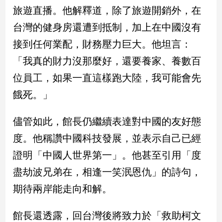
新
旅遊直播。他解釋道，除了旅遊開銷外，在
冠
台灣的健身房還遭到抵制，加上在中國沒有
病
毒
接到任何業配，財務壓力巨大。他坦言：
專
區
「我真的財力沒那麼好，還要養家、養數百
位員工，如果一直這樣跑大陸，我可能會先
餓死。」
南
台
儘管如此，館長仍繼續表達對中國的友好態
灣
觀
度。他稱讚中國科技發展，並表示自己已經
點
證明「中國人世界第一」。他甚至引用「度
南
盡劫波兄弟在，相逢一笑泯恩仇」的詩句，
台
期待兩岸能走向和解。
灣
觀
點
館長還透露，回台灣後將致力於「救助柯文