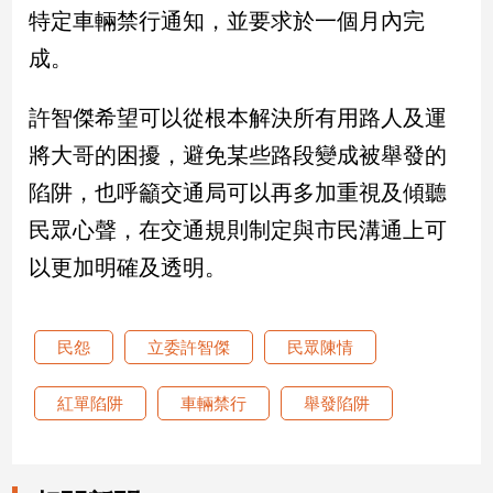
特定車輛禁行通知，並要求於一個月內完
娛
成。
樂
許智傑希望可以從根本解決所有用路人及運
娛
將大哥的困擾，避免某些路段變成被舉發的
樂
星
陷阱，也呼籲交通局可以再多加重視及傾聽
聞
民眾心聲，在交通規則制定與市民溝通上可
流
行/
以更加明確及透明。
時
尚
追
民怨
立委許智傑
民眾陳情
星
紅單陷阱
車輛禁行
舉發陷阱
生
活