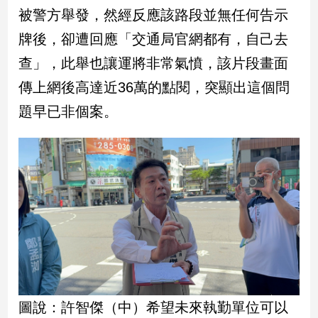
民
被警方舉發，然經反應該路段並無任何告示
調
牌後，卻遭回應「交通局官網都有，自己去
國
會
查」，此舉也讓運將非常氣憤，該片段畫面
焦
傳上網後高達近36萬的點閱，突顯出這個問
點
題早已非個案。
觀
點
兩
岸/
國
際
社
會/
地
方
圖說：許智傑（中）希望未來執勤單位可以