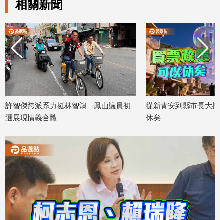
相關新聞
建
築/
室
內
設
計
旅
遊/
美
力挺林智鴻 鳳山議員初
從新青安到縣市長大撒幣 買票政策可
食
體
休矣
星
2026/02/16
座/
命
理
消
費
健
康/
親