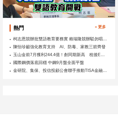
子/
感
情
藝
» 更多
熱門
術
／
柯志恩競辦批雙語教育要務實 賴瑞隆競辦駁勿唱衰高雄
文
創
陳怡珍籲強化教育支持 AI、防毒、家教三箭齊發
／
玉山金前7月獲利244.4億！創同期新高 稅後EPS自結1.51元
電
國際鋼價落底回穩 中鋼9月盤全面平盤
影
推
金研院、集保、投信投顧公會聯手推動TISA金融教育 將辦150場宣講
薦
科
技/
遊
戲
運
動