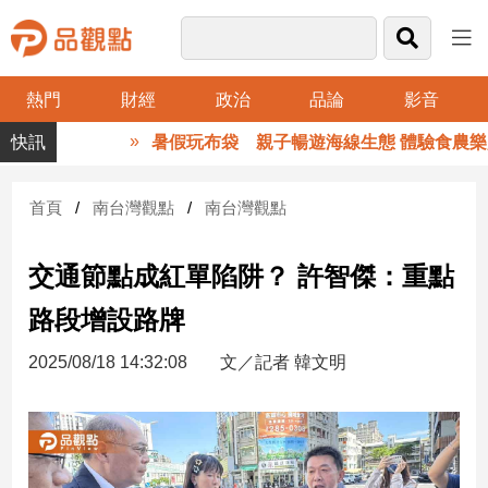
熱門
財經
政治
品論
影音
品
暑假玩布袋 親子暢遊海線生態 體驗食農樂趣
觀
點
財
首頁
南台灣觀點
南台灣觀點
經
交通節點成紅單陷阱？ 許智傑：重點
台
灣
路段增設路牌
財
經
2025/08/18 14:32:08
文／記者 韓文明
新
聞
產
經/
股