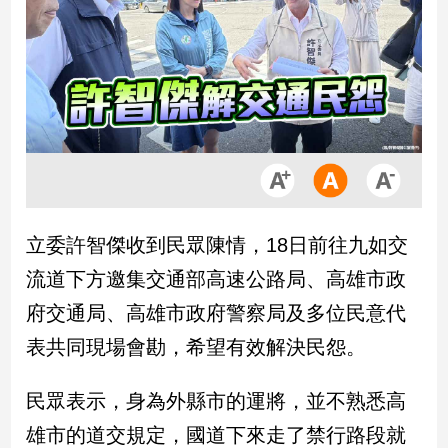
市
房
地
產
品
觀
點
政
立委許智傑收到民眾陳情，18日前往九如交
治
流道下方邀集交通部高速公路局、高雄市政
政
府交通局、高雄市政府警察局及多位民意代
治
表共同現場會勘，希望有效解決民怨。
焦
點
品
民眾表示，身為外縣市的運將，並不熟悉高
觀
雄市的道交規定，國道下來走了禁行路段就
點