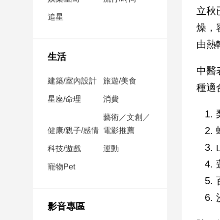
民
立秋
調
追星
燥，
國
會
由熱
焦
生活
點
中醫
建築/室內設計
旅遊/美食
種適
觀
星座/命理
消費
點
藝術／文創／
健康/親子/感情
電影推薦
兩
岸/
科技/遊戲
運動
國
際
寵物Pet
社
會/
地
影音專區
方