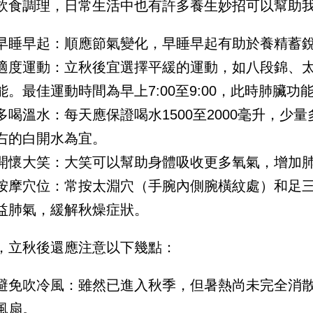
飲食調理，日常生活中也有許多養生妙招可以幫助
早睡早起：順應節氣變化，早睡早起有助於養精蓄
適度運動：立秋後宜選擇平緩的運動，如八段錦、
能。最佳運動時間為早上7:00至9:00，此時肺臟功
多喝溫水：每天應保證喝水1500至2000毫升，少
右的白開水為宜。
開懷大笑：大笑可以幫助身體吸收更多氧氣，增加
按摩穴位：常按太淵穴（手腕內側腕橫紋處）和足
益肺氣，緩解秋燥症狀。
，立秋後還應注意以下幾點：
避免吹冷風：雖然已進入秋季，但暑熱尚未完全消
風扇。