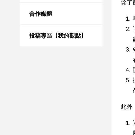
除了
新
冠
合作媒體
病
毒
專
區
投稿專區【我的觀點】
南
台
灣
觀
點
南
此外
台
灣
觀
點