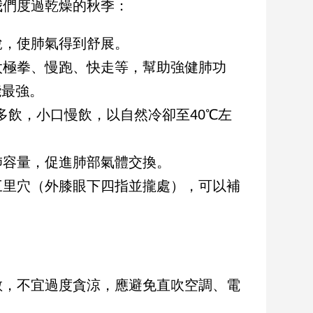
我們度過乾燥的秋季：
銳，使肺氣得到舒展。
太極拳、慢跑、快走等，幫助強健肺功
能最強。
量多飲，小口慢飲，以自然冷卻至40℃左
肺容量，促進肺部氣體交換。
三里穴（外膝眼下四指並攏處），可以補
散，不宜過度貪涼，應避免直吹空調、電