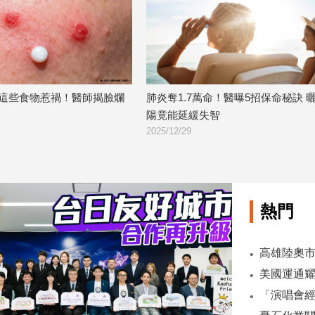
奪1.7萬命！醫曝5招保命秘訣 曬太
不吃炸物、甜食！養生20年卻
能延緩失智
原因」害肌肉流光
12/29
2025/09/02
熱門