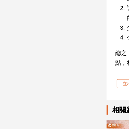
娛
樂
娛
樂
星
總之
聞
流
點，
行/
時
尚
立
追
星
相關
生
活