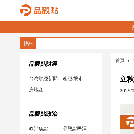
品
觀
點
財
首頁
經
品觀點財經
台
立秋
台灣財經新聞
產經/股市
灣
財
房地產
2025/0
經
新
聞
品觀點政治
產
經/
政治焦點
品觀點民調
股