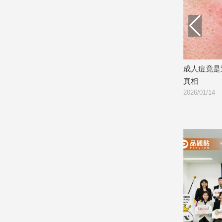
建
築/
室
內
設
計
醫曝「4部位」秒
成人痘竟是這些食物惹禍！醫師揭臉爛
肺炎
旅
血
真相
陽竟
遊/
2026/01/14
2025/
美
食
星
座/
命
理
消
費
健
康/
親