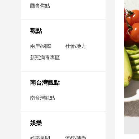
市
國會焦點
房
地
產
觀點
兩岸/國際
社會/地方
品
觀
新冠病毒專區
點
政
治
南台灣觀點
政
南台灣觀點
治
焦
點
娛樂
品
觀
點
娛樂星聞
流行/時尚