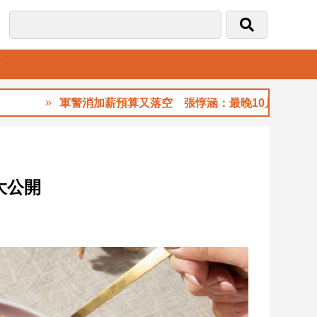
音
軍警消加薪預算又落空 張惇涵：最晚10月與立法院溝通
大公開