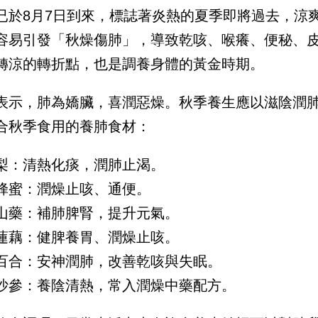
已於8月7日到來，標誌著炎熱的夏季即將過去，涼
容易引發「秋燥傷肺」，導致乾咳、喉癢、便秘、
轉涼的轉折點，也是調養身體的黃金時期。
表示，肺為嬌臟，喜潤惡燥。秋季養生應以滋陰潤肺
合秋季食用的養肺食材：
梨：清熱化痰，潤肺止渴。
蜂蜜：潤燥止咳、通便。
山藥：補肺脾腎，提升元氣。
蓮藕：健脾養胃、潤燥止咳。
百合：安神潤肺，改善乾咳與失眠。
沙參：養陰清熱，常入潤燥中藥配方。