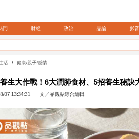
熱門
財經
政治
品論
影
生活
健康/親子/感情
養生大作戰！6大潤肺食材、5招養生秘訣
8/07 13:34:31
文／品觀點綜合編輯