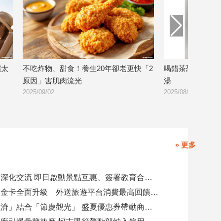
老更快「2
喝錯茶恐傷身！醫生：4大NG行為超母
立秋也是
湯
運秘訣
2025/08/08
2025/08/06
» 更多
高雄陸奧市深化交流 即日啟動景點互惠、簽署教育合作MOU
美國運通耀金卡全面升級 外送旅遊平台消費最高回饋4400刷卡金！
「演唱會經濟」結合「節慶觀光」 盛夏優惠券帶動商圈消費升溫