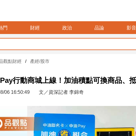
熱門
財經
政治
品論
影
品觀點財經
產經/股市
Pay行動商城上線！加油積點可換商品、
8/06 16:50:49
文／資深記者 李錦奇