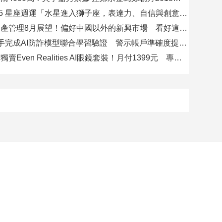
08/09-08/15 星座週運「水星進入獅子座，表達力、自信與創意提升」
瑞士百達資產管理8月展望！偏好中國以外的新興市場 看好這些產業
8大銀行攜手完成AI防詐模型聯合學習驗證 警示帳戶準確度提升2倍
台灣大電信獨賣Even Realities AI眼鏡套裝！月付1399元 專案價3990