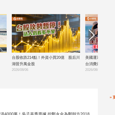
4點！外資小買20億 股后川
美國運通耀金卡全面升級 外送旅遊
台消費最高回饋4400刷卡金！
2026/08/06
» 
要再選先說清4000萬！吳子嘉秀票據 控鄭永金為鄭朝方2018選縣長籌錢至今未還