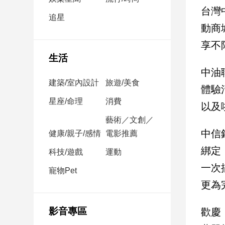
民
台灣
調
追星
動商
國
會
享不
焦
生活
點
中油
建築/室內設計
旅遊/美食
體驗
觀
星座/命理
消費
以及
點
藝術／文創／
中信
健康/親子/感情
電影推薦
兩
岸/
綁定
科技/遊戲
運動
國
一次
際
寵物Pet
社
更為
會/
地
影音專區
歡慶
方