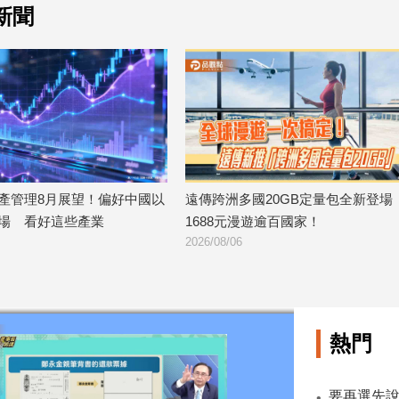
新聞
好中國以
遠傳跨洲多國20GB定量包全新登場
台股收跌21
1688元漫遊逾百國家！
湖晉升萬金股
2026/08/06
2026/08/06
熱門