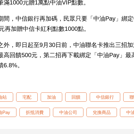
筆滿1000元贈1萬點中油VIP點數。
期間，中信銀行再加碼，民眾只要「中油Pay」綁
00元再加贈中信卡紅利點數1000點。
之外，即日起至9月30日前，中油聯名卡推出三招
最高回饋500元，第二招再下載綁定「中油Pay」最
6.8%。
油站
宅配
加油
回饋
中信銀行
聯
油Pay
折抵消費
中油公司
兌換商品
中