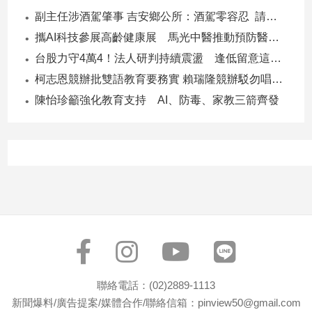
子/
副主任涉酒駕肇事 吉安鄉公所：酒駕零容忍 請辭獲准
感
攜AI科技參展高齡健康展 馬光中醫推動預防醫學迎接長壽新經濟
情
台股力守4萬4！法人研判持續震盪 逢低留意這些族群
藝
術
柯志恩競辦批雙語教育要務實 賴瑞隆競辦駁勿唱衰高雄
／
陳怡珍籲強化教育支持 AI、防毒、家教三箭齊發
文
創
／
電
影
推
薦
科
技/
遊
戲
運
聯絡電話：(02)2889-1113
動
新聞爆料/廣告提案/媒體合作/聯絡信箱：pinview50@gmail.com