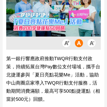
市
房
地
產
品
觀
點
政
第一銀行響應政府推動TWQR行動支付政
治
策，持續拓展台灣Pay數位支付場域，攜手台
政
北捷運參與「夏日亮點花樂Me」活動，協助
治
中山商圈店家導入TWQR行動支付服務，活
焦
點
動期間消費滿額，最高可享500點捷運點（相
品
當於500元）回饋。
觀
點