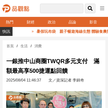
熱門
財經
政治
品論
影音
品
暑假玩布袋 親子暢遊海線生態 體驗食農樂
觀
點
財
首頁
生活
消費
經
一銀推中山商圈TWQR多元支付 滿
台
灣
額最高享500捷運點回饋
財
經
2025/08/04 11:46:37
文／資深記者 李錦奇
新
聞
產
經/
股