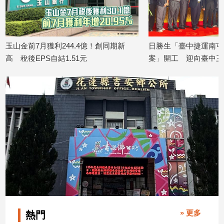
建
築/
室
內
玉山金前7月獲利244.4億！創同期新
日勝生「臺中捷運南屯站
設
高 稅後EPS自結1.51元
案」開工 迎向臺中三
計
2026/08/07
2026/08/07
旅
遊/
美
食
星
座/
命
理
消
費
健
康/
» 更多
熱門
親