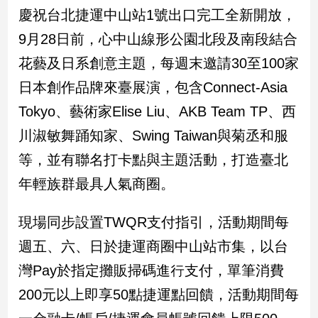
民
慶祝台北捷運中山站1號出口完工全新開放，
調
9月28日前，心中山線形公園北段及南段結合
國
會
花藝及日系創意主題，每週末邀請30至100家
焦
日本創作品牌來臺展演，包含Connect-Asia
點
Tokyo、藝術家Elise Liu、AKB Team TP、西
川淑敏舞踊知家、Swing Taiwan與菊丞和服
觀
等，並有聯名打卡點與主題活動，打造臺北
點
年輕族群最具人氣商圈。
兩
岸/
現場同步設置TWQR支付指引，活動期間每
國
際
週五、六、日於捷運商圈中山站市集，以台
社
灣Pay於指定攤販掃碼進行支付，單筆消費
會/
地
200元以上即享50點捷運點回饋，活動期間每
方