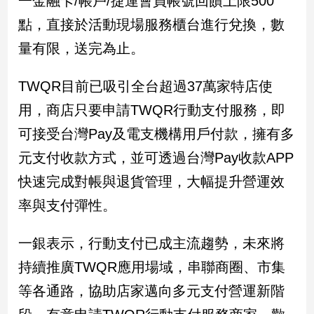
一金融卡/帳戶/捷運會員帳號回饋上限500
新
點，直接於活動現場服務櫃台進行兌換，數
冠
病
量有限，送完為止。
毒
專
區
TWQR目前已吸引全台超過37萬家特店使
用，商店只要申請TWQR行動支付服務，即
可接受台灣Pay及電支機構用戶付款，擁有多
南
台
元支付收款方式，並可透過台灣Pay收款APP
灣
快速完成對帳與退貨管理，大幅提升營運效
觀
率與支付彈性。
點
南
一銀表示，行動支付已成主流趨勢，未來將
台
持續推廣TWQR應用場域，串聯商圈、市集
灣
觀
等各通路，協助店家邁向多元支付營運新階
點