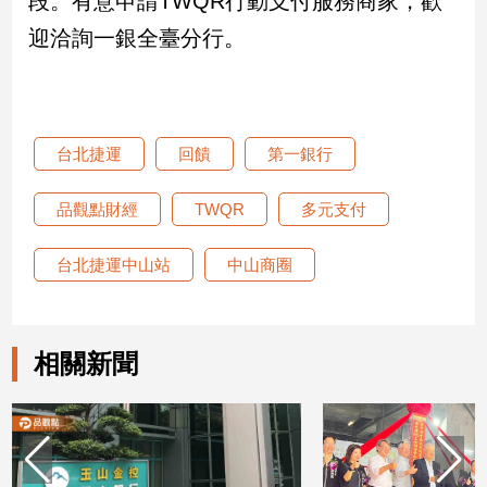
段。有意申請TWQR行動支付服務商家，歡
迎洽詢一銀全臺分行。
娛
樂
娛
台北捷運
回饋
第一銀行
樂
星
聞
品觀點財經
TWQR
多元支付
流
行/
台北捷運中山站
中山商圈
時
尚
追
相關新聞
星
生
活