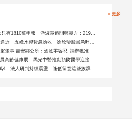
» 更多
4000萬借款只有1810萬申報 游淑慧追問鄭朝方：2190萬差額去哪了
白海豚颱風逼近 五峰水梨緊急搶收 徐欣瑩臉書急呼「搶救五峰水梨」
駕肇事 吉安鄉公所：酒駕零容忍 請辭獲准
攜AI科技參展高齡健康展 馬光中醫推動預防醫學迎接長壽新經濟
萬4！法人研判持續震盪 逢低留意這些族群