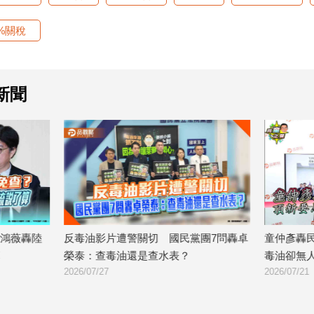
0%關稅
新聞
遭警關切 國民黨團7問轟卓
童仲彥轟民進黨雙標：頂新要馬
油還是查水表？
毒油卻無人下台
2026/07/21