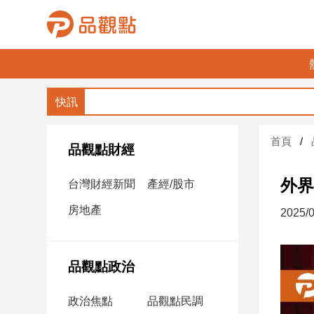
品
觀
點
財
首頁
經
品觀點財經
台
外界
台灣財經新聞
產經/股市
灣
財
房地產
2025/0
經
新
聞
品觀點政治
產
經/
政治焦點
品觀點民調
股