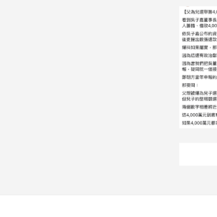
娛
樂
娛
樂
星
聞
流
行/
時
尚
追
星
生
活