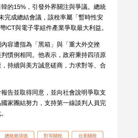
韓的15%，引發外界關注與爭議。總統
未完成總結會議，該稅率屬「暫時性安
灣ICT與電子零組件產業爭取最大利益。
判內容遭指為「黑箱」與「重大外交挫
談判慣例相同。他表示，政府秉持四項原
康，持續與美方誠意磋商，力求對等、合
會報告並取得同意，並向社會說明爭取支
為國家團結努力，支持第一線談判人員完
化。
總統賴清德
對等關稅
台美關稅