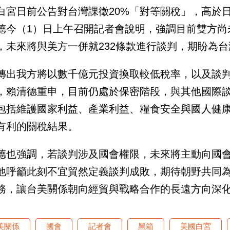
白宮日前公告對台灣課徵20%「對等關稅」，高於日
德今（1）日上午召開記者會說明，強調目前雙方尚
，未來將與美方一併就232條款進行談判，期盼為台
傳出我方將以數千億元投資換取較低稅率，以及談
，賴清德重申，目前仍處於保密階段，與其他國際
包括維護國家利益、產業利益、糧食安全與國人健
有利的關稅結果。
德也強調，若談判涉及國會權限，未來將主動向國
他呼籲此刻不宜貿然定義談判成敗，期待朝野共同
務，讓台美關係朝向經貿與戰略合作的長遠方向深
美關係
國會
記者會
黑箱
美國白宮