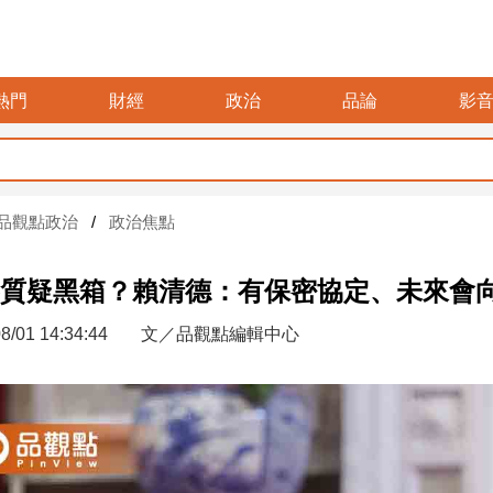
熱門
財經
政治
品論
影
品觀點政治
政治焦點
質疑黑箱？賴清德：有保密協定、未來會
8/01 14:34:44
文／品觀點編輯中心