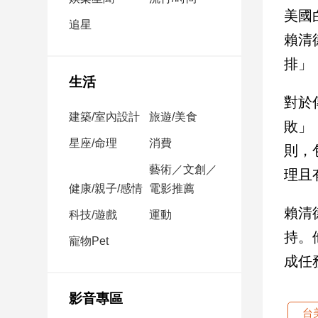
民
美國
調
追星
賴清
國
會
排」
焦
生活
點
對於
建築/室內設計
旅遊/美食
敗」
觀
星座/命理
消費
則，
點
藝術／文創／
理且
健康/親子/感情
電影推薦
兩
岸/
賴清
科技/遊戲
運動
國
持。
際
寵物Pet
成任
社
會/
地
影音專區
方
台