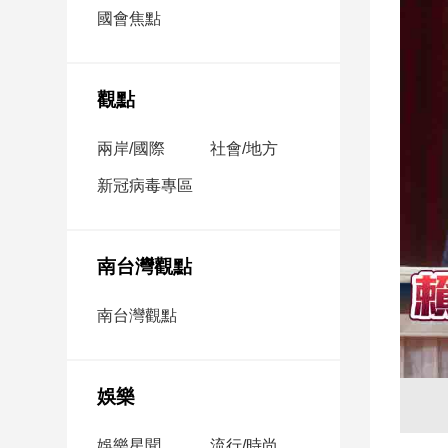
市
國會焦點
房
地
產
觀點
兩岸/國際
社會/地方
品
觀
新冠病毒專區
點
政
治
南台灣觀點
政
南台灣觀點
治
焦
點
娛樂
品
觀
點
娛樂星聞
流行/時尚