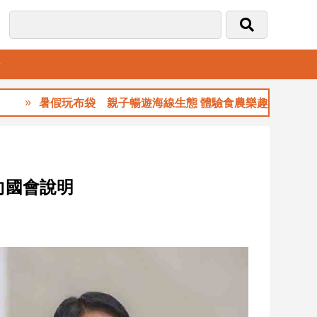
音
暑假玩布袋 親子暢遊海線生態 體驗食農樂趣
向國會說明