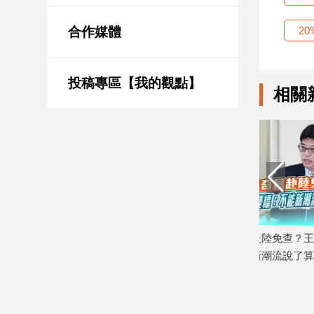
新
冠
2
合作媒體
病
毒
專
區
投稿專區【我的觀點】
相關
南
台
灣
觀
點
燕要總統
李退之、洪奇昌赴陸免查？王鴻薇轟陸
反毒油影片
南
台
食安即國
委會雙標：不能新潮流說了算
榮泰：查毒
灣
2026/08/05
2026/07/27
觀
點