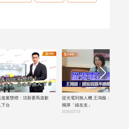
道歉
從光電到無人機 王鴻薇：國家資源不應
1300噸僅回收
獨厚「綠友友」
誰看得下去
2026/07/15
2026/07/08