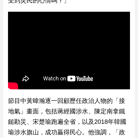
受到災民的心情嗎？」
民
調
國
會
焦
點
觀
點
兩
岸/
國
節目中黃暐瀚逐一回顧歷任政治人物的「接
際
地氣」畫面，包括蔣經國涉水、陳定南拿鐵
社
會/
鎚勘災、宋楚瑜跑遍全省，以及2018年韓國
地
瑜涉水旗山，成功贏得民心。他強調，「政
方