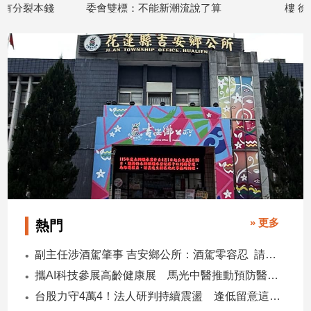
委會雙標：不能新潮流說了算
樓 徐欣瑩盼生醫產
建
2026/08/05
光」
築/
2026/07/31
室
內
設
計
旅
遊/
美
食
星
座/
命
理
» 更多
熱門
消
副主任涉酒駕肇事 吉安鄉公所：酒駕零容忍 請辭獲准
費
攜AI科技參展高齡健康展 馬光中醫推動預防醫學迎接長壽新經濟
健
康/
台股力守4萬4！法人研判持續震盪 逢低留意這些族群
親