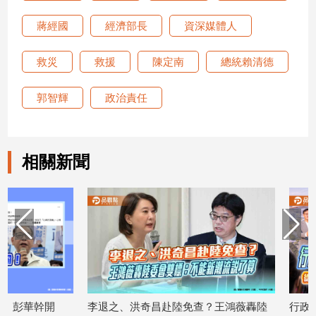
蔣經國
經濟部長
資深媒體人
娛
樂
救災
救援
陳定南
總統賴清德
娛
郭智輝
政治責任
樂
星
聞
流
相關新聞
行/
時
尚
追
星
生
活
李退之、洪奇昌赴陸免查？王鴻薇轟陸
行政院長視察台大