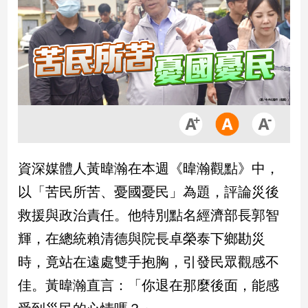
市
房
地
產
品
觀
點
政
資深媒體人黃暐瀚在本週《暐瀚觀點》中，
治
以「苦民所苦、憂國憂民」為題，評論災後
政
救援與政治責任。他特別點名經濟部長郭智
治
輝，在總統賴清德與院長卓榮泰下鄉勘災
焦
點
時，竟站在遠處雙手抱胸，引發民眾觀感不
品
佳。黃暐瀚直言：「你退在那麼後面，能感
觀
點