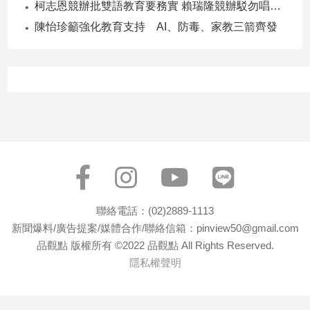
柯志恩競辦批雙語教育要務實 賴瑞隆競辦駁勿唱衰高雄
子/
感
陳怡珍籲強化教育支持 AI、防毒、家教三箭齊發
情
藝
術
／
文
創
／
電
影
推
薦
聯絡電話：(02)2889-1113
科
新聞爆料/廣告提案/媒體合作/聯絡信箱：pinview50@gmail.com
技/
遊
品觀點 版權所有 ©2022 品觀點 All Rights Reserved.
戲
隱私權聲明
運
動