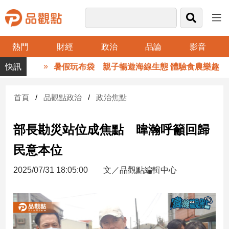
熱門
財經
政治
品論
影音
品
暑假玩布袋 親子暢遊海線生態 體驗食農樂趣
觀
點
財
首頁
品觀點政治
政治焦點
經
部長勘災站位成焦點 暐瀚呼籲回歸
台
灣
民意本位
財
經
2025/07/31 18:05:00
文／品觀點編輯中心
新
聞
產
經/
股