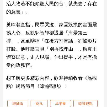
新
治人物若不能傾聽人民的苦，就失去了存在
冠
的意義」。
病
毒
專
黃暐瀚直指，民眾哭泣、家園毀損的畫面震
區
撼人心，反觀郭智輝卻退居「海景第三
排」，甚至辯稱「在後方打電話」卻被影片
南
打臉。他呼籲官員「別再找理由」，應真正
台
體察民意，走入現場、伸出援手，才是有擔
灣
觀
當的政務官。
點
想了解更多精彩內容，歡迎持續收看《品觀
南
點》網路節目《暐瀚觀點》！
台
灣
觀
點
韓國瑜
颱風
卓榮泰
暐瀚觀點