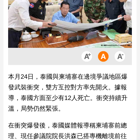
市
房
地
產
品
觀
點
政
本月24日，泰國與柬埔寨在邊境爭議地區爆
治
發武裝衝突，雙方互控對方率先開火。據報
政
導，泰國方面至少有12人死亡。衝突持續升
治
溫，局勢仍然緊張。
焦
點
品
在衝突爆發後，泰國媒體報導稱柬埔寨前總
觀
理、現任參議院院長洪森已搭專機離境前往
點