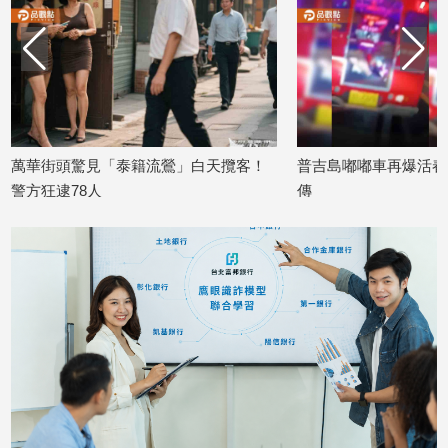
娛
樂
娛
樂
星
鶯」白天攬客！
普吉島嘟嘟車再爆活春宮！超扯畫面瘋
泰國
聞
傳
受影
2026/06/11
2026/
流
行/
時
尚
追
星
生
活