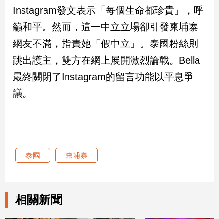
新
Instagram發文表示「每個生命都珍貴」，呼
冠
籲和平。然而，這一中立立場卻引發柬埔寨
病
毒
網友不滿，指責她「假中立」。泰國粉絲則
專
區
跳出護主，雙方在網上展開激烈論戰。Bella
最終關閉了Instagram的留言功能以平息爭
議。
南
台
灣
觀
點
泰國
柬埔寨
南
台
灣
觀
相關新聞
點