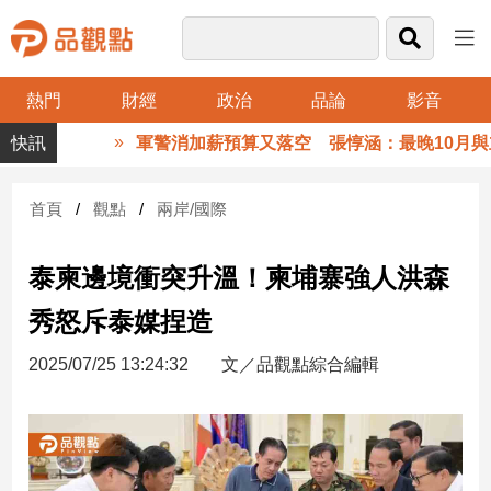
熱門
財經
政治
品論
影音
品
軍警消加薪預算又落空 張惇涵：最晚10月與立
觀
點
財
首頁
觀點
兩岸/國際
經
泰柬邊境衝突升溫！柬埔寨強人洪森
台
灣
秀怒斥泰媒捏造
財
經
2025/07/25 13:24:32
文／品觀點綜合編輯
新
聞
產
經/
股