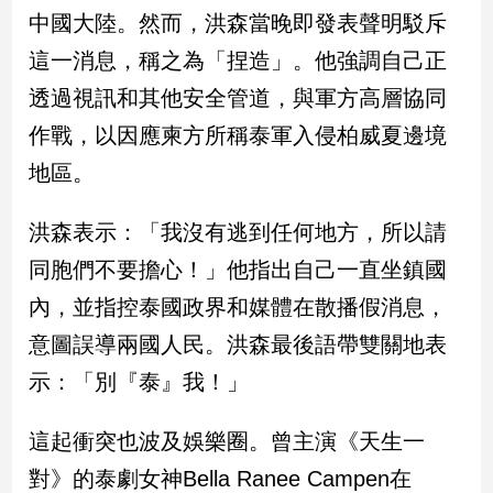
民
中國大陸。然而，洪森當晚即發表聲明駁斥
調
這一消息，稱之為「捏造」。他強調自己正
國
會
透過視訊和其他安全管道，與軍方高層協同
焦
作戰，以因應柬方所稱泰軍入侵柏威夏邊境
點
地區。
觀
洪森表示：「我沒有逃到任何地方，所以請
點
同胞們不要擔心！」他指出自己一直坐鎮國
兩
內，並指控泰國政界和媒體在散播假消息，
岸/
意圖誤導兩國人民。洪森最後語帶雙關地表
國
際
示：「別『泰』我！」
社
會/
這起衝突也波及娛樂圈。曾主演《天生一
地
方
對》的泰劇女神Bella Ranee Campen在