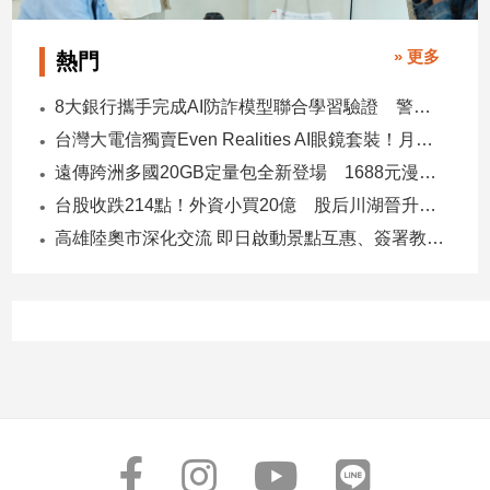
建
築/
» 更多
熱門
室
內
8大銀行攜手完成AI防詐模型聯合學習驗證 警示帳戶準確度提升2倍
設
台灣大電信獨賣Even Realities AI眼鏡套裝！月付1399元 專案價3990
計
遠傳跨洲多國20GB定量包全新登場 1688元漫遊逾百國家！
旅
遊/
台股收跌214點！外資小買20億 股后川湖晉升萬金股
美
高雄陸奧市深化交流 即日啟動景點互惠、簽署教育合作MOU
食
星
座/
命
理
消
費
健
康/
親