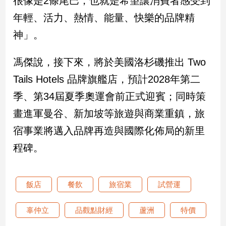
很像是2條尾巴，也就是希望讓消費者感受到
年輕、活力、熱情、能量、快樂的品牌精
神」。
馮傑說，接下來，將於美國洛杉磯推出 Two
Tails Hotels 品牌旗艦店，預計2028年第二
季、第34屆夏季奧運會前正式迎賓；同時策
畫進軍曼谷、新加坡等旅遊與商業重鎮，旅
宿事業將邁入品牌再造與國際化佈局的新里
程碑。
飯店
餐飲
旅宿業
試營運
辜仲立
品觀點財經
蘆洲
特價