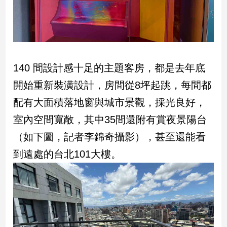
娛
樂
娛
140 間設計感十足的主題客房，都是去年底
樂
星
開始重新裝潢設計，房間從8坪起跳，每間都
聞
配有大面積落地窗與城市景觀，採光良好，
流
室內空間寬敞，其中35間還附有賞夜景陽台
行/
時
（如下圖，記者李錦奇攝影），甚至還能看
尚
到遠處的台北101大樓。
追
星
生
活