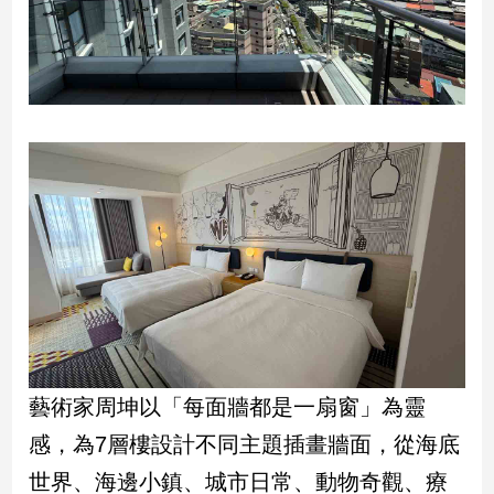
建
築/
室
內
設
計
旅
遊/
美
食
星
座/
命
理
消
藝術家周坤以「每面牆都是一扇窗」為靈
費
感，為7層樓設計不同主題插畫牆面，從海底
健
康/
世界、海邊小鎮、城市日常、動物奇觀、療
親