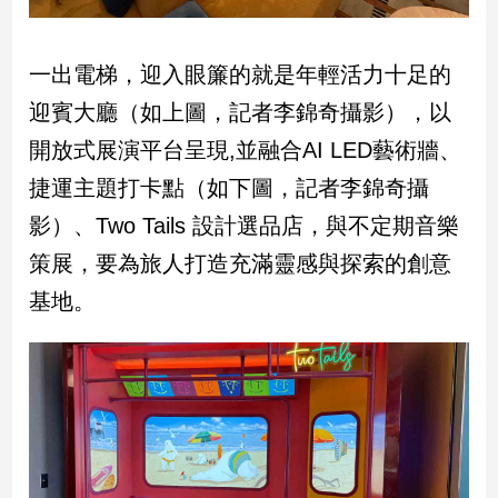
新
冠
病
一出電梯，迎入眼簾的就是年輕活力十足的
毒
專
迎賓大廳（如上圖，記者李錦奇攝影），以
區
開放式展演平台呈現,並融合AI LED藝術牆、
捷運主題打卡點（如下圖，記者李錦奇攝
南
影）、Two Tails 設計選品店，與不定期音樂
台
策展，要為旅人打造充滿靈感與探索的創意
灣
觀
基地。
點
南
台
灣
觀
點