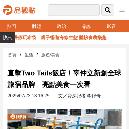
熱門
財經
政治
品論
影音
品
暑假玩布袋 親子暢遊海線生態 體驗食農樂趣
觀
點
財
首頁
生活
旅遊/美食
經
直擊Two Tails飯店！辜仲立新創全球
台
灣
旅宿品牌 亮點美食一次看
財
經
2025/07/23 18:16:25
文／資深記者 李錦奇
新
聞
產
經/
股