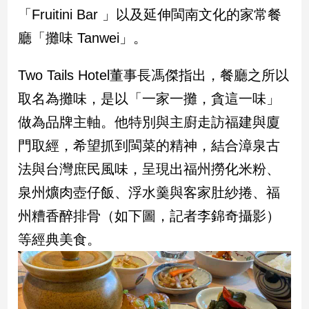
專
「Fruitini Bar 」以及延伸閩南文化的家常餐
區
廳「攤味 Tanwei」。
【我
的
Two Tails Hotel董事長馮傑指出，餐廳之所以
觀
取名為攤味，是以「一家一攤，貪這一味」
點】
做為品牌主軸。他特別與主廚走訪福建與廈
門取經，希望抓到閩菜的精神，結合漳泉古
法與台灣庶民風味，呈現出福州撈化米粉、
泉州爌肉壺仔飯、浮水羹與客家肚紗捲、福
州糟香醉排骨（如下圖，記者李錦奇攝影）
等經典美食。