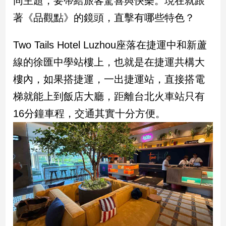
同主題，要帶給旅客驚喜與快樂。現在就跟
民
著《品觀點》的鏡頭，直擊有哪些特色？
調
國
會
Two Tails Hotel Luzhou座落在捷運中和新蘆
焦
線的徐匯中學站樓上，也就是在捷運共構大
點
樓內，如果搭捷運，一出捷運站，直接搭電
梯就能上到飯店大廳，距離台北火車站只有
觀
16分鐘車程，交通其實十分方便。
點
兩
岸/
國
際
社
會/
地
方