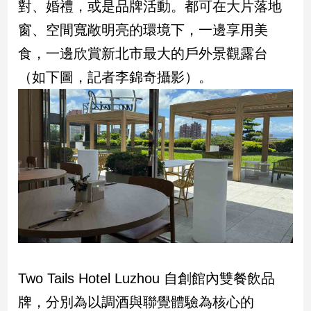
對、婚禮，或是品牌活動。都可在大片落地
寵
物
窗、空間寬敞明亮的環境下，一邊享用美
Pet
食，一邊欣賞新北市最大的戶外景觀露台
（如下圖，記者李錦奇攝影）。
影
音
專
區
合
作
媒
體
Two Tails Hotel Luzhou 自創館內雙餐飲品
投
牌，分別為以調酒與聯覺體驗為核心的
稿