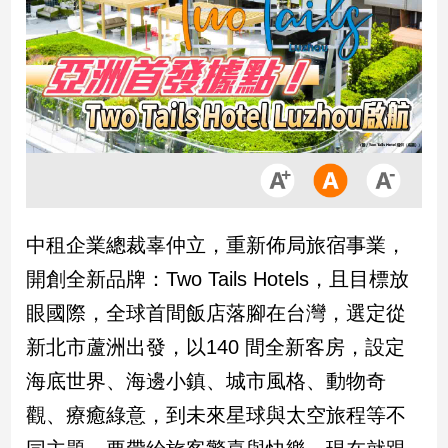
市
房
地
產
品
觀
點
政
中租企業總裁辜仲立，重新佈局旅宿事業，
治
開創全新品牌：Two Tails Hotels，且目標放
政
眼國際，全球首間飯店落腳在台灣，選定從
治
新北市蘆洲出發，以140 間全新客房，設定
焦
點
海底世界、海邊小鎮、城市風格、動物奇
品
觀、療癒綠意，到未來星球與太空旅程等不
觀
點