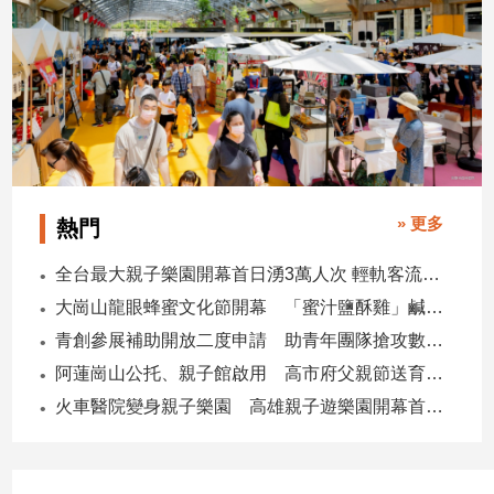
» 更多
熱門
全台最大親子樂園開幕首日湧3萬人次 輕軌客流增20倍
大崗山龍眼蜂蜜文化節開幕 「蜜汁鹽酥雞」鹹甜跨界搶話題
青創參展補助開放二度申請 助青年團隊搶攻數位轉型商機
阿蓮崗山公托、親子館啟用 高市府父親節送育兒暖禮
火車醫院變身親子樂園 高雄親子遊樂園開幕首日爆棚