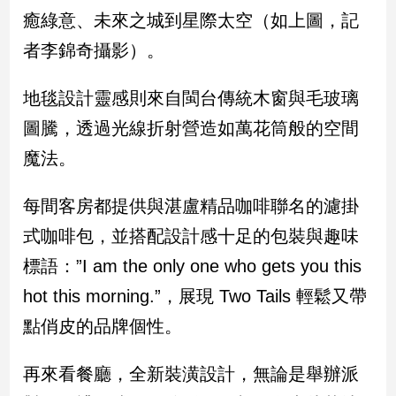
子/
癒綠意、未來之城到星際太空（如上圖，記
感
者李錦奇攝影）。
情
藝
地毯設計靈感則來自閩台傳統木窗與毛玻璃
術
／
圖騰，透過光線折射營造如萬花筒般的空間
文
創
魔法。
／
電
每間客房都提供與湛盧精品咖啡聯名的濾掛
影
推
式咖啡包，並搭配設計感十足的包裝與趣味
薦
標語：”I am the only one who gets you this
科
技/
hot this morning.”，展現 Two Tails 輕鬆又帶
遊
點俏皮的品牌個性。
戲
運
再來看餐廳，全新裝潢設計，無論是舉辦派
動