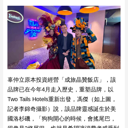
辜仲立原本投資經營「成旅晶贊飯店」，該
品牌已在今年4月走入歷史，重塑品牌，以
Two Tails Hotels重新出發，馮傑（如上圖，
記者李錦奇攝影）說，該品牌靈感誕生於美
國洛杉磯，「狗狗開心的時候，會搖尾巴，