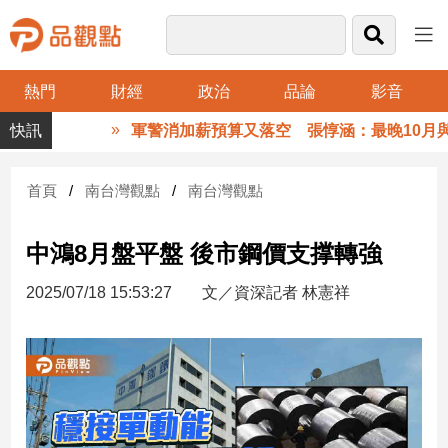
熱門
財經
政治
品論
影音
品
軍警消加薪預算又落空 張惇涵：最晚10月與
觀
點
財
首頁
南台灣觀點
南台灣觀點
經
中鴻8月盤平盤 後市鋼價支撑轉強
台
灣
2025/07/18 15:53:27
文／資深記者 林憲祥
財
經
新
聞
產
經/
股