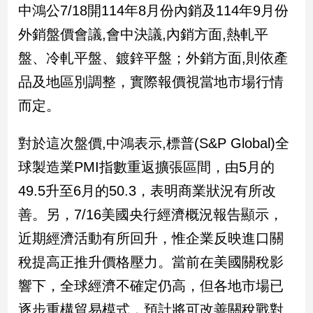
民
中鴻公7/18開114年8月份內銷及114年9月份
調
外銷盤價會議,會中決議,內銷方面,熱軋平
國
盤、冷軋平盤、鍍鋅平盤；外銷方面,則依產
會
焦
品及地區別調整，實際報價視當地市場行情
點
而定。
觀
對於這次盤價,中鴻表示,標普(S&P Global)全
點
球製造業PMI指數重返擴張區間，由5月的
49.5升至6月的50.3，表明商業狀況有所改
兩
岸/
善。另，7/16美國央行經濟概況報告顯示，
國
際
近期經濟活動有所回升，惟企業反映進口關
社
稅提高正推升價格壓力。當前在美國關稅影
會/
響下，全球經濟不確定仍高，但各地市場已
地
方
逐步重構貿易模式，預計將可改善關稅戰對