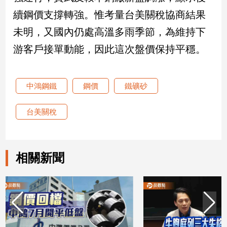
續鋼價支撐轉強。惟考量台美關稅協商結果
娛
未明，又國內仍處高溫多雨季節，為維持下
樂
游客戶接單動能，因此這次盤價保持平穩。
娛
樂
星
中鴻鋼鐵
鋼價
鐵礦砂
聞
流
台美關稅
行/
時
尚
相關新聞
追
星
生
活