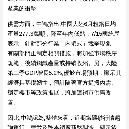
新
產業的衝擊。
冠
病
毒
供需方面，中鸿指出,中國大陸6月粗鋼日均
專
產量277.3萬噸，降至年內低點；7/15國統局
區
表示，針對部分行業「內捲式」競爭現象，
有關部門正制定相關措施，將加強市場秩序
南
規範，後續鋼鐵產量或持續收縮。另，大陸
台
灣
第二季GDP增長5.2%,優於市場預期，顯示其
觀
經濟具基礎韌性，預計隨著官方提振內需、
點
穩定樓市等政策推展，將加速鋼市供需改
南
善。
台
灣
觀
因此,中鴻認為,整體來看，近期鐵礦砂行情趨
點
強運行，寶武及鞍本鋼廠新盤調漲，顯示後