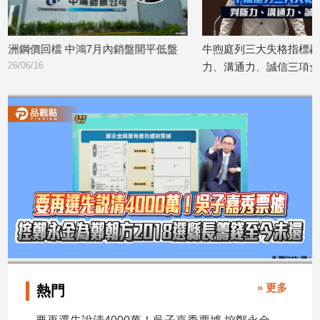
建
築/
開平低盤
牛煦庭列三大失格指標轟賴清德：判斷
中鴻調漲6
室
內
力、溝通力、誠信三項全數不及格
展
設
2026/05/14
2026/05/12
計
旅
遊/
美
食
星
座/
命
理
消
費
健
» 更多
熱門
康/
親