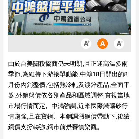
市
房
地
產
品
觀
由於台美關税協商仍未明朗,且正逢高温多雨
點
政
季節,為維持下游接單動能,中鴻18日開出的8
治
月份內銷盤價,包括熱冷軋及鍍鋅產品,全面平
政
盤,外銷盤價依各別產品和區域調整,實視當地
治
市場行情而定。中鴻強調,近來國際鐵礦砂行
焦
點
情趨強,且在寶鋼、本鋼調漲鋼價帶動下,後續
品
鋼價支撐轉強,鋼市前景審慎樂觀。
觀
點