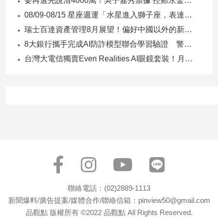
要再選先說清4000萬！吳子嘉秀票據 控鄭永金為鄭朝方2018選縣長籌錢至今未還
子/
08/09-08/15 星座週運「水星進入獅子座，表達力、自信與創意提升」
感
情
瑞士百達資產管理8月展望！偏好中國以外的新興市場 看好這些產業
藝
8大銀行攜手完成AI防詐模型聯合學習驗證 警示帳戶準確度提升2倍
術
台灣大電信獨賣Even Realities AI眼鏡套裝！月付1399元 專案價3990
／
文
創
／
電
影
推
薦
科
技/
遊
戲
聯絡電話：(02)2889-1113
運
新聞爆料/廣告提案/媒體合作/聯絡信箱：pinview50@gmail.com
動
品觀點 版權所有 ©2022 品觀點 All Rights Reserved.