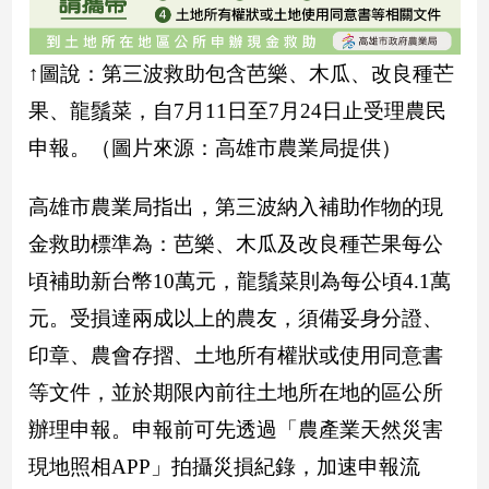
新
冠
病
↑圖說：第三波救助包含芭樂、木瓜、改良種芒
毒
專
果、龍鬚菜，自7月11日至7月24日止受理農民
區
申報。（圖片來源：高雄市農業局提供）
高雄市農業局指出，第三波納入補助作物的現
南
台
金救助標準為：芭樂、木瓜及改良種芒果每公
灣
頃補助新台幣10萬元，龍鬚菜則為每公頃4.1萬
觀
元。受損達兩成以上的農友，須備妥身分證、
點
印章、農會存摺、土地所有權狀或使用同意書
南
等文件，並於期限內前往土地所在地的區公所
台
灣
辦理申報。申報前可先透過「農產業天然災害
觀
點
現地照相APP」拍攝災損紀錄，加速申報流