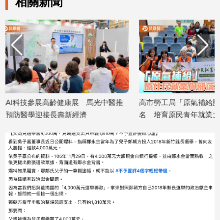
相關新聞
建
築/
室
內
設
計
旅
遊/
美
馬光中醫推
高市勞工局「原氣補給計畫」開放報
暑假玩布
食
名 培育原民青年就業力與部落創新
農樂趣
星
2026/08/07
2026/08/07
座/
命
理
消
費
健
康/
親