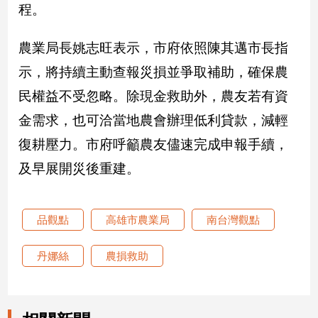
程。
娛
農業局長姚志旺表示，市府依照陳其邁市長指
樂
示，將持續主動查報災損並爭取補助，確保農
娛
民權益不受忽略。除現金救助外，農友若有資
樂
星
金需求，也可洽當地農會辦理低利貸款，減輕
聞
復耕壓力。市府呼籲農友儘速完成申報手續，
流
行/
及早展開災後重建。
時
尚
追
品觀點
高雄市農業局
南台灣觀點
星
丹娜絲
農損救助
生
活