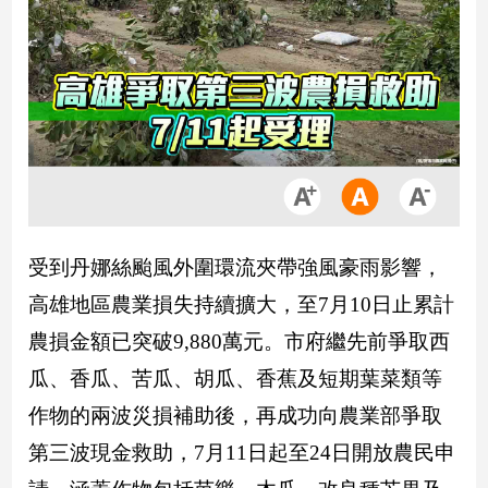
市
房
地
產
品
觀
點
政
受到丹娜絲颱風外圍環流夾帶強風豪雨影響，
治
高雄地區農業損失持續擴大，至7月10日止累計
政
農損金額已突破9,880萬元。市府繼先前爭取西
治
焦
瓜、香瓜、苦瓜、胡瓜、香蕉及短期葉菜類等
點
作物的兩波災損補助後，再成功向農業部爭取
品
第三波現金救助，7月11日起至24日開放農民申
觀
點