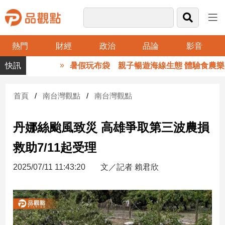
熱門
財經
政治
品論
影音
品
暑假玩布袋 親子暢遊海線生態 體驗食農樂趣
觀
點
財
首頁
南台灣觀點
南台灣觀點
經
丹娜絲颱風致災 高雄爭取第三波農損
台
灣
救助7/11起受理
財
經
2025/07/11 11:43:20
文／記者 賴君欣
新
聞
產
經/
股