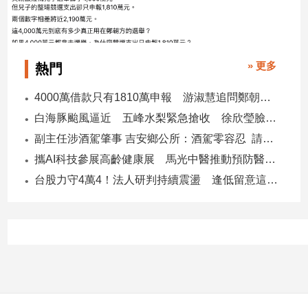
子/
感
情
藝
» 更多
熱門
術
／
4000萬借款只有1810萬申報 游淑慧追問鄭朝方：2190萬差額去哪了
文
白海豚颱風逼近 五峰水梨緊急搶收 徐欣瑩臉書急呼「搶救五峰水梨」
創
／
副主任涉酒駕肇事 吉安鄉公所：酒駕零容忍 請辭獲准
電
攜AI科技參展高齡健康展 馬光中醫推動預防醫學迎接長壽新經濟
影
推
台股力守4萬4！法人研判持續震盪 逢低留意這些族群
薦
科
技/
遊
戲
運
動