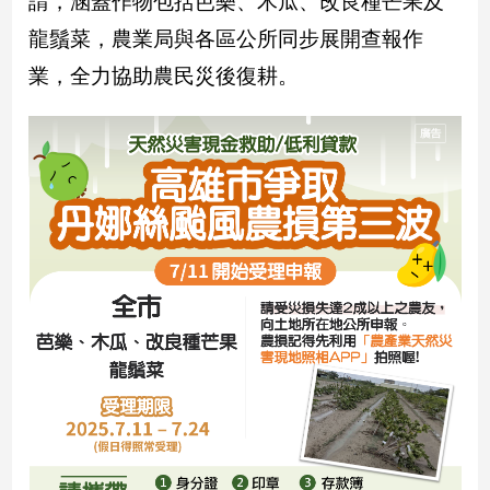
請，涵蓋作物包括芭樂、木瓜、改良種芒果及
民
調
龍鬚菜，農業局與各區公所同步展開查報作
國
業，全力協助農民災後復耕。
會
焦
點
觀
點
兩
岸/
國
際
社
會/
地
方