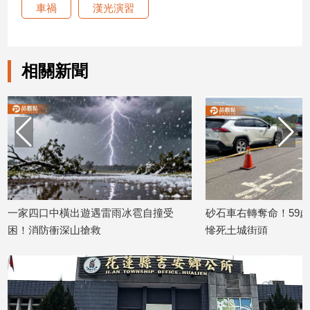
車禍
漢光演習
建
築/
室
內
相關新聞
設
計
旅
遊/
美
食
星
座/
命
一家四口中橫出遊遇雷雨冰雹自撞受
砂石車右轉奪命！59歲
理
困！消防衝深山搶救
慘死土城街頭
消
2026/07/30
2026/07/29
費
健
康/
親