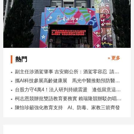
子/
感
情
藝
術
／
文
創
» 更多
熱門
／
電
影
副主任涉酒駕肇事 吉安鄉公所：酒駕零容忍 請辭獲准
推
攜AI科技參展高齡健康展 馬光中醫推動預防醫學迎接長壽新經濟
薦
台股力守4萬4！法人研判持續震盪 逢低留意這些族群
科
柯志恩競辦批雙語教育要務實 賴瑞隆競辦駁勿唱衰高雄
技/
遊
陳怡珍籲強化教育支持 AI、防毒、家教三箭齊發
戲
運
動