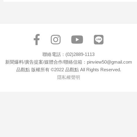
寵
物
Pet
影
音
專
聯絡電話：(02)2889-1113
區
新聞爆料/廣告提案/媒體合作/聯絡信箱：pinview50@gmail.com
品觀點 版權所有 ©2022 品觀點 All Rights Reserved.
隱私權聲明
合
作
媒
體
投
稿