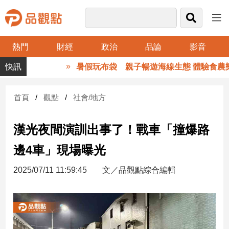
熱門
財經
政治
品論
影音
品
暑假玩布袋 親子暢遊海線生態 體驗食農樂
觀
點
財
首頁
觀點
社會/地方
經
漢光夜間演訓出事了！戰車「撞爆路
台
灣
邊4車」現場曝光
財
經
2025/07/11 11:59:45
文／品觀點綜合編輯
新
聞
產
經/
股