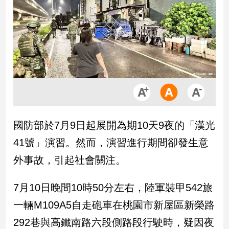
市
房
地
產
品
觀
點
政
國防部於7月9日起展開為期10天9夜的「漢光
治
41號」演習。然而，演習進行期間卻發生意
政
外事故，引起社會關注。
治
焦
7月10日晚間10時50分左右，陸軍裝甲542旅
點
品
一輛M109A5自走砲車在桃園市新屋區新榮路
觀
292巷與高鐵南路六段側路段行駛時，疑因夜
點