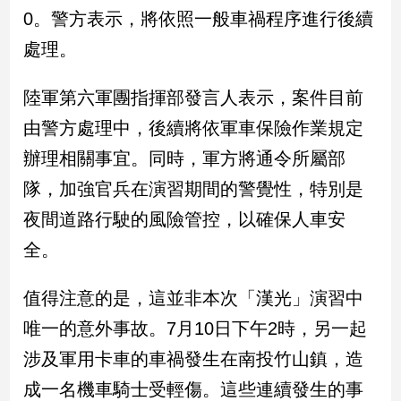
新
0。警方表示，將依照一般車禍程序進行後續
冠
處理。
病
毒
專
陸軍第六軍團指揮部發言人表示，案件目前
區
由警方處理中，後續將依軍車保險作業規定
辦理相關事宜。同時，軍方將通令所屬部
南
隊，加強官兵在演習期間的警覺性，特別是
台
夜間道路行駛的風險管控，以確保人車安
灣
觀
全。
點
值得注意的是，這並非本次「漢光」演習中
南
台
唯一的意外事故。7月10日下午2時，另一起
灣
涉及軍用卡車的車禍發生在南投竹山鎮，造
觀
點
成一名機車騎士受輕傷。這些連續發生的事