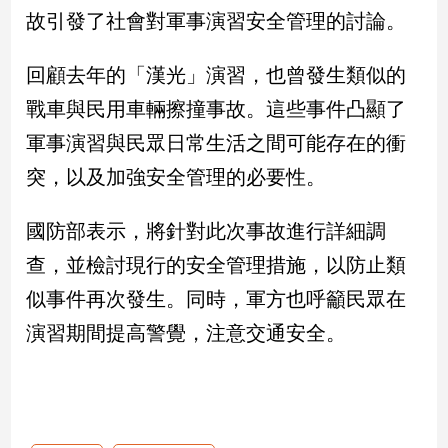
故引發了社會對軍事演習安全管理的討論。
娛
回顧去年的「漢光」演習，也曾發生類似的
樂
戰車與民用車輛擦撞事故。這些事件凸顯了
娛
軍事演習與民眾日常生活之間可能存在的衝
樂
星
突，以及加強安全管理的必要性。
聞
流
國防部表示，將針對此次事故進行詳細調
行/
時
查，並檢討現行的安全管理措施，以防止類
尚
似事件再次發生。同時，軍方也呼籲民眾在
追
星
演習期間提高警覺，注意交通安全。
生
活