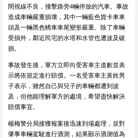
民
間視線不良，撞擊路旁4輛停放的汽車。事故
調
造成車輛嚴重損壞，其中一輛藍色貨卡車車
國
會
頭及一輛黑色轎車車尾變形嚴重。除了車輛
焦
受損外，鄰近民宅的水塔和水管也遭波及破
點
損。
觀
事故發生後，軍方立即向受害車主道歉並表
點
示將依規定進行賠償。一名受害車主黃姓男
兩
子表示，雖然自己與兒子的車輛都遭到波
岸/
及，但他能理解軍方的處境，希望盡快解決
國
際
賠償事宜。
社
會/
楊梅警分局接獲報案後迅速到場處理，並對
地
方
肇事車輛駕駛進行酒測，結果顯示酒測值為