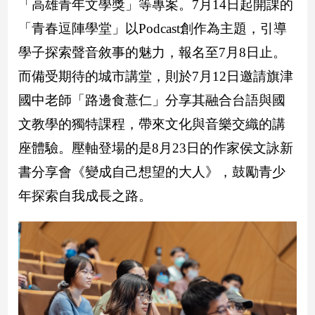
「高雄青年文學獎」等專案。7月14日起開課的
新
冠
「青春逗陣學堂」以Podcast創作為主題，引導
病
學子探索聲音敘事的魅力，報名至7月8日止。
毒
專
而備受期待的城市講堂，則於7月12日邀請旗津
區
國中老師「路邊食薏仁」分享其融合台語與國
文教學的獨特課程，帶來文化與音樂交織的講
南
座體驗。壓軸登場的是8月23日的作家侯文詠新
台
灣
書分享會《變成自己想望的大人》，鼓勵青少
觀
年探索自我成長之路。
點
南
台
灣
觀
點