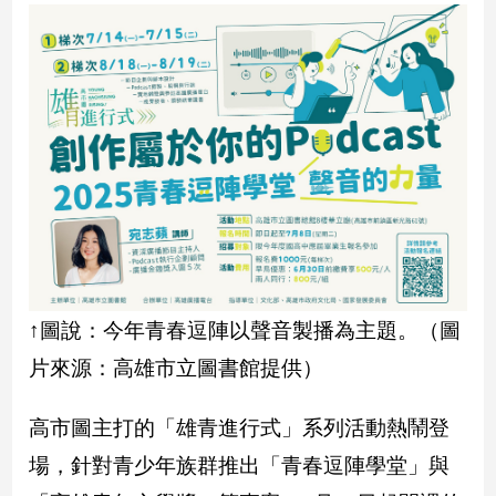
民
調
國
會
焦
點
觀
點
兩
岸/
↑圖說：今年青春逗陣以聲音製播為主題。（圖
國
片來源：高雄市立圖書館提供）
際
社
高市圖主打的「雄青進行式」系列活動熱鬧登
會/
地
場，針對青少年族群推出「青春逗陣學堂」與
方