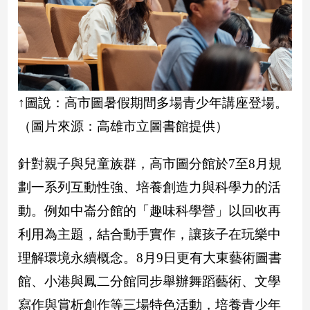
娛
樂
娛
樂
↑圖說：高市圖暑假期間多場青少年講座登場。
星
（圖片來源：高雄市立圖書館提供）
聞
流
針對親子與兒童族群，高市圖分館於7至8月規
行/
時
劃一系列互動性強、培養創造力與科學力的活
尚
動。例如中崙分館的「趣味科學營」以回收再
追
星
利用為主題，結合動手實作，讓孩子在玩樂中
理解環境永續概念。8月9日更有大東藝術圖書
生
館、小港與鳳二分館同步舉辦舞蹈藝術、文學
活
寫作與賞析創作等三場特色活動，培養青少年