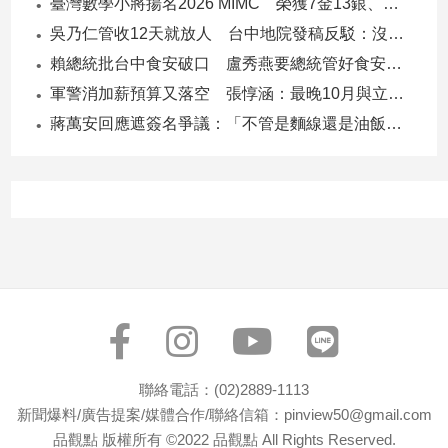
臺灣數學小將揚名2026 MIMC​ 榮獲7金13銀、13銅1佳作
吳乃仁管收12天就放人 台中地院發稿反駁：沒有司法雙標
賴總統批台中食安破口 盧秀燕要總統管好食安 蔣萬安搬2014「食安即國安」打臉
軍警消加薪預算又落空 張惇涵：最晚10月與立法院溝通
蔣萬安回應遮簽名爭議：「不管是麵線還是油飯，我都很喜歡」
聯絡電話：(02)2889-1113
新聞爆料/廣告提案/媒體合作/聯絡信箱：pinview50@gmail.com
品觀點 版權所有 ©2022 品觀點 All Rights Reserved.