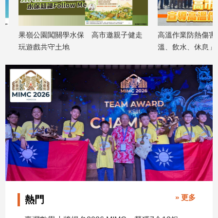
專
區
【我
果嶺公園闖關學水保 高市邀親子健走
高溫作業防熱傷害 高
的
玩遊戲共守土地
溫、飲水、休息」守護
2026/08/06
2026/08/06
觀
點】
» 更多
熱門