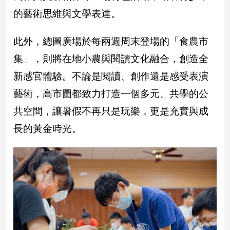
的藝術思維與文學表達。
建
築/
室
此外，總圖廣場於每兩週周末登場的「食農市
內
設
集」，則將在地小農與閱讀文化融合，創造全
計
新感官體驗。不論是閱讀、創作還是感受表演
旅
藝術，高市圖都致力打造一個多元、共學的公
遊/
美
共空間，讓暑假不再只是玩樂，更是充實與成
食
長的黃金時光。
星
座/
命
理
消
費
健
康/
親