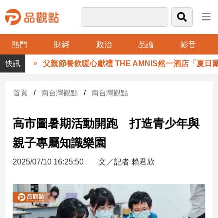
熱門
財經
政治
品論
影音
品
父親節餐飲暖心獻禮 THE AMNIS然一酒店「夏日藏禮
觀
點
財
首頁
南台灣觀點
南台灣觀點
經
高市圖暑期活動開跑 打造青少年與
台
灣
親子專屬知識樂園
財
經
2025/07/10 16:25:50
文／記者 賴君欣
新
聞
產
經/
股