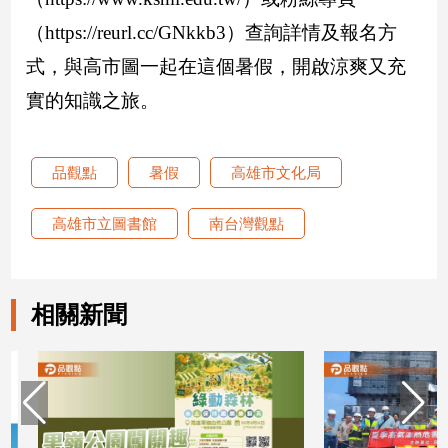
寵
物
（https://reurl.cc/GNkkb3）查詢詳情及報名方
Pet
式，與高市圖一起在這個暑假，開啟涼爽又充
實的知識之旅。
影
音
品觀點
暑假
高雄市文化局
專
區
高雄市立圖書館
南台灣觀點
合
作
相關新聞
媒
體
投
稿