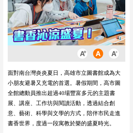
市
房
地
產
品
觀
點
政
面對南台灣炎炎夏日，高雄市立圖書館成為大
治
小朋友避暑又充電的首選。暑假期間，高市圖
政
全館總動員推出超過40場豐富多元的主題書
治
焦
展、講座、工作坊與閱讀活動，透過結合創
點
意、藝術、科學與文學的方式，陪伴市民走進
品
書香世界，度過一段寓教於樂的盛夏時光。
觀
點