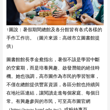
子/
感
情
藝
術
↑圖說：暑假期間總館及各分館皆有各式各樣的
／
手作工作坊。（圖片來源：高雄市立圖書館提
文
創
供）
／
電
影
圖書館館長李金鴦指出，暑假不該是學習中斷
推
的空窗期，而是培養興趣、啟發潛能的絕佳時
薦
機。她也強調，高市圖作為市民的學習智庫，
科
技/
不僅在總館提供豐富資源，各區分館也持續與
遊
戲
在地社區連結，讓閱讀走進每個家庭、每個日
運
常。有興趣參與的市民，可至高市圖官網
動
（https://www.ksml.edu.tw/）或粉絲專頁