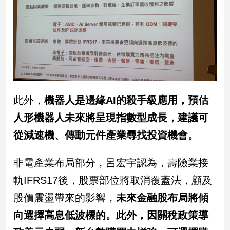
娛
樂
娛
樂
星
聞
此外，
機器人是邊緣AI的殺手級應用，預估
流
人形機器人未來將呈現指數型成長，建議可
行/
時
從減速機、傳動元件產業尋找投資機會。
尚
追
非電產業布局部分，呂宏宇認為，壽險業接
星
軌IFRS17後，股票部位將取消覆蓋法，顧及
股價震盪帶來的影響，
未來金融股布局將傾
生
向選擇高息低波標的。此外，因關稅政策導
活