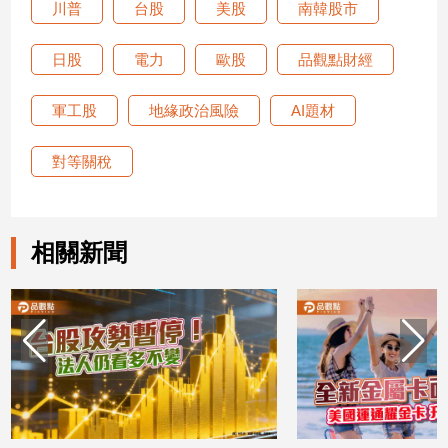
川普
台股
美股
南韓股市
日股
電力
歐股
品觀點財經
軍工股
地緣政治風險
AI題材
對等關稅
相關新聞