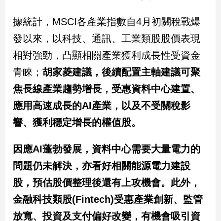
專
據統計，MSCI各產業指數自4月初關稅戰爆
區
【我
發以來，以科技、通訊、工業類股股價表現
的
相對強勁，凸顯相關產業獲利成長性受資金
觀
青睞；
胡家菱建議，後續配置主軸建議可聚
點】
焦長線產業趨勢增長，受惠資料中心建置、
應用高速成長的AI產業，以及不受關稅影
響、獲利穩定增長的權值股。
因應AI蓬勃發展，資料中心需要大量電力的
問題仍未解決，亦看好相關能源電力建設
股，預估股價整理後還有上攻機會。此外，
金融科技類股(Fintech)受惠產業創新、監管
放寬、投資及支付偏好改變，有機會吸引資