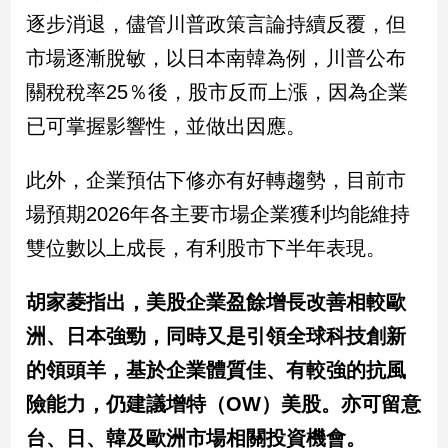
寵
逐步消退，儘管川普政策言論持續反覆，但
物
Pet
市場逐漸脫敏，以日本南韓為例，川普公布
關稅稅率25％後，股市反而上漲，因為企業
影
已可掌握影響性，並做出因應。
音
專
此外，企業預估下修亦有好轉趨勢，目前市
區
場預期2026年各主要市場企業獲利均能維持
雙位數以上成長，有利股市下半年表現。
合
作
胡家菱指出，美股企業盈餘增長改善相較歐
媒
洲、日本強勁，同時又是引領全球科技創新
體
的領頭羊，基於企業體質佳、有較強的抗風
險能力，仍建議增特（OW）美股。亦可留意
投
台、日、韓及歐洲市場相關投資機會。
稿