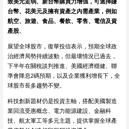
致美元走弱、新台幣購買力增強，可選擇賺
建
台幣、花美元及擁有資產之內需產業，例如
築/
室
航空、旅遊、食品、餐飲、零售、電信及資
內
產股
。
設
計
展望全球股市，復華投信表示，預期全球政
旅
遊/
治經濟局勢持續波動，但最壞情況已過去，
美
食
下半年在關稅談判推進、美國經濟穩健、聯
星
準會降息2碼預期，以及企業獲利增長下，全
座/
球股市長多趨勢不變。
命
理
科技創新題材仍是投資主軸，搭配美國製造
消
費
業回流受惠概念、電力能源建設、金融科
健
技、航太軍工等多元主題，提供掌握全球產
康/
親