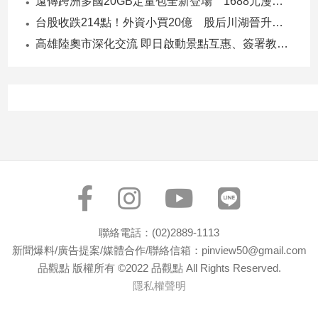
遠傳跨洲多國20GB定量包全新登場 1688元漫遊逾百國家！
台股收跌214點！外資小買20億 股后川湖晉升萬金股
高雄陸奧市深化交流 即日啟動景點互惠、簽署教育合作MOU
聯絡電話：(02)2889-1113
新聞爆料/廣告提案/媒體合作/聯絡信箱：pinview50@gmail.com
品觀點 版權所有 ©2022 品觀點 All Rights Reserved.
隱私權聲明