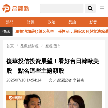
熱門
財經
政治
品論
影音
品
軍警消加薪預算又落空 張惇涵：最晚10月與立法院溝通
觀
點
財
首頁
品觀點財經
產經/股市
經
復華投信投資展望！看好台日韓歐美
台
灣
股 點名這些主題類股
財
經
2025/07/10 14:54:14
文／資深記者 李錦奇
新
聞
產
經/
股