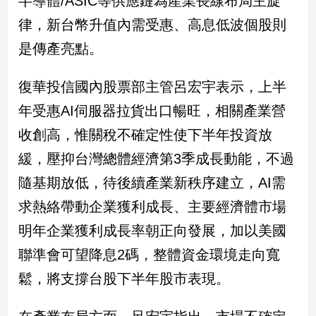
半導體/ASIC等供應鏈為產業長線布局主旋
民
律，新台幣升值內需受惠、高息低波個股則
調
國
是傳產亮點。
會
焦
復華投信國內股票部主管呂宏宇表示，上半
點
年受惠AI伺服器拉貨出口暢旺，相關產業營
收創高，惟關稅不確定性使下半年投資放
觀
緩，壓抑台灣總體經濟第3季成長動能，不過
點
隨基期放低，待後續產業新秩序建立，AI需
兩
求熱絡帶動企業獲利成長、主要經濟體市場
岸/
國
明年企業獲利成長率朝正向發展，加以美國
際
聯準會可望降息2碼，整體資金環境走向寬
社
會/
鬆，將支撐台股下半年股市表現。
地
方