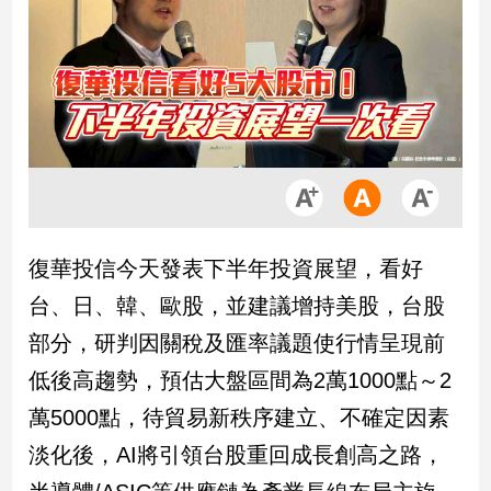
市
房
地
產
品
觀
點
政
復華投信今天發表下半年投資展望，看好
治
台、日、韓、歐股，並建議增持美股，台股
政
部分，研判因關稅及匯率議題使行情呈現前
治
低後高趨勢，預估大盤區間為2萬1000點～2
焦
點
萬5000點，待貿易新秩序建立、不確定因素
品
淡化後，AI將引領台股重回成長創高之路，
觀
點