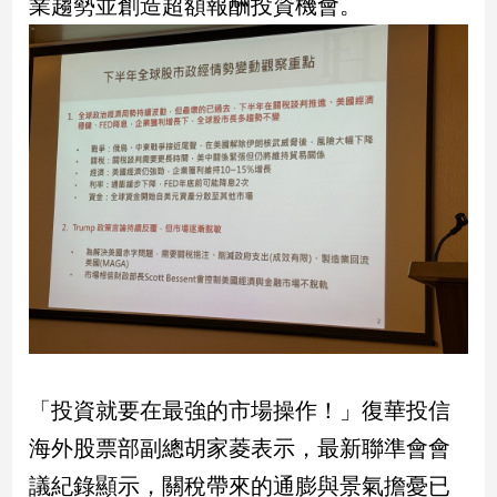
業趨勢並創造超額報酬投資機會。
子/
感
情
藝
術
／
文
創
／
電
影
推
薦
科
技/
遊
「投資就要在最強的市場操作！」復華投信
戲
海外股票部副總胡家菱表示，最新聯準會會
運
動
議紀錄顯示，關稅帶來的通膨與景氣擔憂已