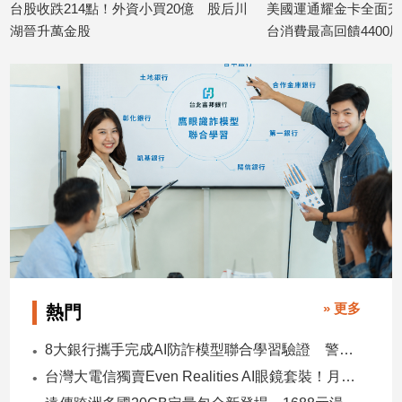
台股收跌214點！外資小買20億 股后川
美國運通耀金卡全面升
湖晉升萬金股
台消費最高回饋440
2026/08/06
2026/08/06
» 更多
熱門
8大銀行攜手完成AI防詐模型聯合學習驗證 警示帳戶準確度提升2倍
台灣大電信獨賣Even Realities AI眼鏡套裝！月付1399元 專案價3990