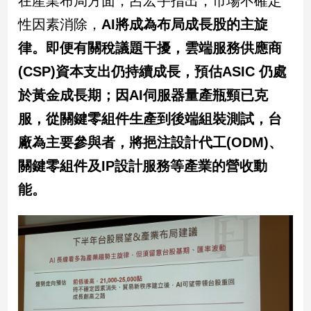
在產業布局方面，呂宏宇指出，市場不確定
新
性因素消除，
AI將成為布局成長股的主旋
冠
病
律。即便有關稅議題干擾，雲端服務供應商
毒
專
(CSP)資本支出仍持續成長，預估ASIC 仍處
區
於黃金成長期；因AI伺服器量產瓶頸已克
服，從關鍵零組件生產到後端組裝測試，台
南
廠為主要參與者，將挹注設計代工(ODM)、
台
關鍵零組件及IP設計服務等產業的營收動
灣
觀
能。
點
南
台
灣
觀
點