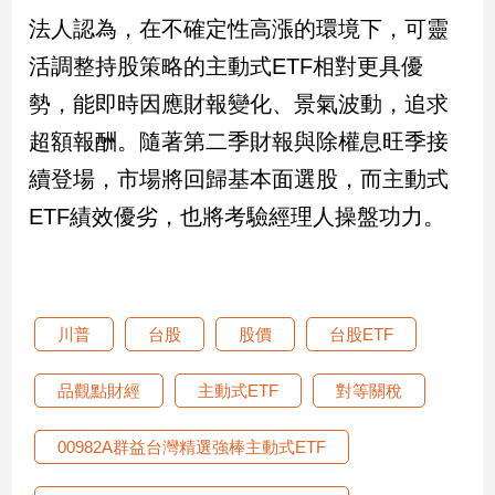
新
法人認為，在不確定性高漲的環境下，可靈
冠
病
活調整持股策略的主動式ETF相對更具優
毒
勢，能即時因應財報變化、景氣波動，追求
專
區
超額報酬。隨著第二季財報與除權息旺季接
續登場，市場將回歸基本面選股，而主動式
南
ETF績效優劣，也將考驗經理人操盤功力。
台
灣
觀
點
川普
台股
股價
台股ETF
南
品觀點財經
主動式ETF
對等關稅
台
灣
觀
00982A群益台灣精選強棒主動式ETF
點