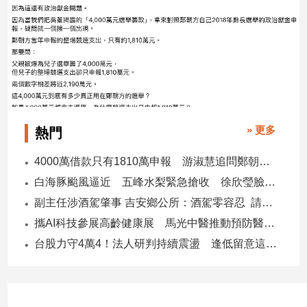
建
築/
室
內
設
計
旅
遊/
» 更多
熱門
美
食
4000萬借款只有1810萬申報 游淑慧追問鄭朝方：2190萬差額去哪了
星
白海豚颱風逼近 五峰水梨緊急搶收 徐欣瑩臉書急呼「搶救五峰水梨」
座/
副主任涉酒駕肇事 吉安鄉公所：酒駕零容忍 請辭獲准
命
理
攜AI科技參展高齡健康展 馬光中醫推動預防醫學迎接長壽新經濟
消
台股力守4萬4！法人研判持續震盪 逢低留意這些族群
費
健
康/
親