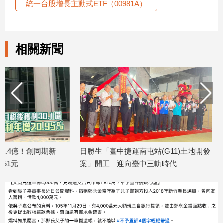
統一台股增長主動式ETF（00981A）
娛
樂
相關新聞
娛
樂
星
聞
流
行/
時
尚
新
日勝生「臺中捷運南屯站(G11)土地開發
金研院、集保、
追
案」開工 迎向臺中三軌時代
TISA金融教育 
星
2026/08/07
2026/08/07
生
活