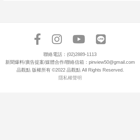
子/
感
情
藝
術
／
文
聯絡電話：(02)2889-1113
創
／
新聞爆料/廣告提案/媒體合作/聯絡信箱：pinview50@gmail.com
電
品觀點 版權所有 ©2022 品觀點 All Rights Reserved.
影
隱私權聲明
推
薦
科
技/
遊
戲
運
動