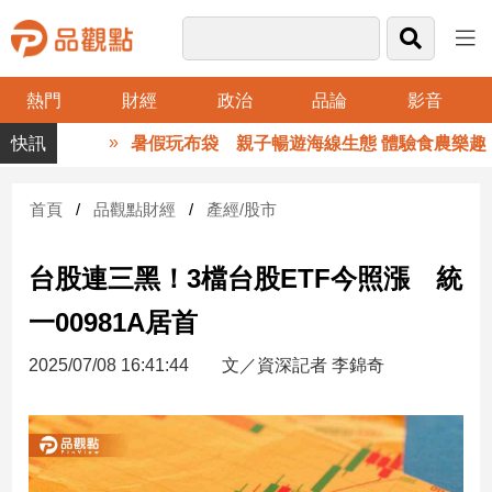
熱門
財經
政治
品論
影音
品
暑假玩布袋 親子暢遊海線生態 體驗食農樂趣
觀
點
財
首頁
品觀點財經
產經/股市
經
台股連三黑！3檔台股ETF今照漲 統
台
灣
一00981A居首
財
經
2025/07/08 16:41:44
文／資深記者 李錦奇
新
聞
產
經/
股