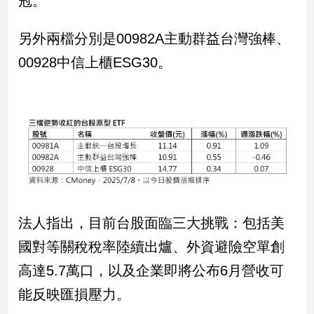
冠。
民
調
另外兩檔分別是00982A主動群益台灣強棒、
國
會
00928中信上櫃ESG30。
焦
點
觀
點
兩
岸/
國
法人指出，目前台股面臨三大挑戰：包括美
際
國對等關稅稅率陸續出爐、外資避險空單創
社
高達5.7萬口，以及企業即將公布6月營收可
會/
地
能反映匯損壓力。
方