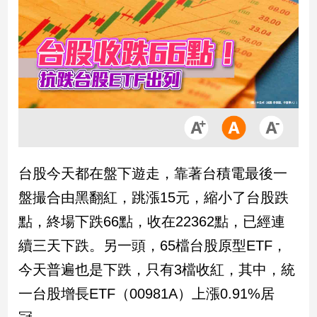
市
房
地
產
品
觀
點
政
台股今天都在盤下遊走，靠著台積電最後一
治
盤撮合由黑翻紅，跳漲15元，縮小了台股跌
政
點，終場下跌66點，收在22362點，已經連
治
續三天下跌。另一頭，65檔台股原型ETF，
焦
點
今天普遍也是下跌，只有3檔收紅，其中，統
品
一台股增長ETF（00981A）上漲0.91%居
觀
點