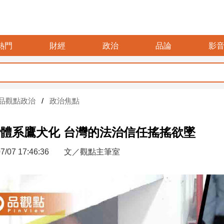
熱門
財經
政治
品論
影
品觀點政治
政治焦點
體系鷹犬化 台灣的法治信任搖搖欲墜
7/07 17:46:36
文／觀點主筆室