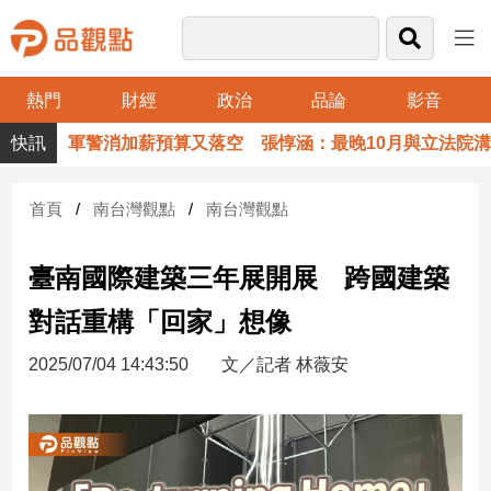
熱門
財經
政治
品論
影音
品
軍警消加薪預算又落空 張惇涵：最晚10月與立法院溝通
觀
點
財
首頁
南台灣觀點
南台灣觀點
經
臺南國際建築三年展開展 跨國建築
台
灣
對話重構「回家」想像
財
經
2025/07/04 14:43:50
文／記者 林薇安
新
聞
產
經/
股