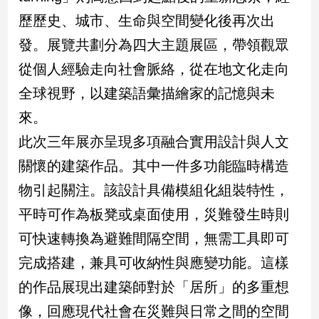
新
歷歷史、城市、生命與空間變化後再次出
冠
病
發。展覽共劃分為四大主題展區，帶領觀眾
毒
從個人經驗走向社會脈絡，從在地文化走向
專
區
全球視野，以建築語彙描繪家的記憶與未
來。
南
此次三年展亦呈現多項融合實用設計與人文
台
關懷的建築作品。其中一件多功能臨時構造
灣
物引起關注。該設計具備模組化組裝特性，
觀
點
平時可作為板凳或桌面使用，災難發生時則
可快速轉換為避難間隔空間，無需工具即可
南
台
完成搭建，兼具可收納性與應變功能。這樣
灣
的作品展現出建築師對於「居所」的多重想
觀
點
像，回應現代社會在災難與日常之間的空間