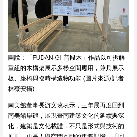
子/
感
情
藝
術
／
文
創
圖說：「FUDAN-GI 普段木」作品以可拆解
／
電
重組的木構架展示多樣空間應用，兼具展示
影
板、座椅與臨時構造物功能 (圖片來源/記者
推
薦
林薇安攝)
科
技/
南美館董事長游文玫表示，三年展再度回到
遊
戲
南美館舉辦，展現臺南建築文化的延續與深
運
化，建築是文化載體，不只是形式與技術的
動
展現，更是人與空間互動的集體記憶，「回