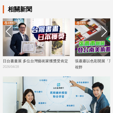
專
相關新聞
區
【我
的
觀
點】
日台書畫展 多位台灣藝術家獲獎受肯定
張肅肅以色彩開展「黑
2026/04/28
視野
2026/04/23