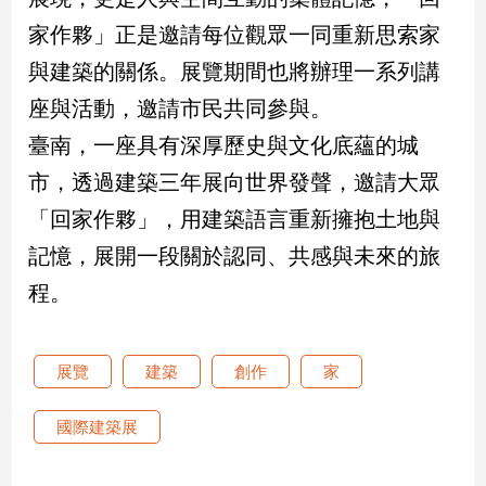
寵
物
家作夥」正是邀請每位觀眾一同重新思索家
Pet
與建築的關係。展覽期間也將辦理一系列講
座與活動，邀請市民共同參與。
影
臺南，一座具有深厚歷史與文化底蘊的城
音
市，透過建築三年展向世界發聲，邀請大眾
專
區
「回家作夥」，用建築語言重新擁抱土地與
記憶，展開一段關於認同、共感與未來的旅
合
程。
作
媒
展覽
建築
創作
家
體
國際建築展
投
稿