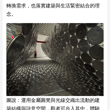
轉換需求，也落實建築與生活緊密結合的理
娛
念。
樂
娛
樂
星
聞
流
行/
時
尚
追
星
生
圖說：運用金屬圓凳與光線交織出流動的建
活
築結構與詩意空間，觀者可步入其中，體驗