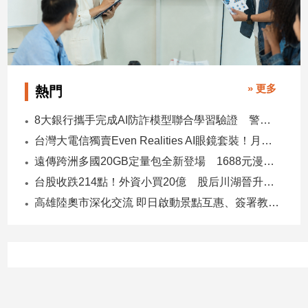
» 更多
熱門
8大銀行攜手完成AI防詐模型聯合學習驗證 警示帳戶準確度提升2倍
台灣大電信獨賣Even Realities AI眼鏡套裝！月付1399元 專案價3990
遠傳跨洲多國20GB定量包全新登場 1688元漫遊逾百國家！
台股收跌214點！外資小買20億 股后川湖晉升萬金股
高雄陸奧市深化交流 即日啟動景點互惠、簽署教育合作MOU