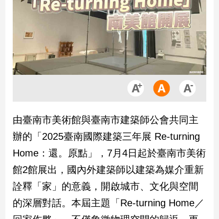
市
房
地
產
品
觀
點
政
由臺南市美術館與臺南市建築師公會共同主
治
辦的「2025臺南國際建築三年展 Re-turning
政
Home：還。原點」，7月4日起於臺南市美術
治
館2館展出，國內外建築師以建築為媒介重新
焦
點
詮釋「家」的意義，開啟城市、文化與空間
品
的深層對話。本屆主題「Re-turning Home／
觀
點