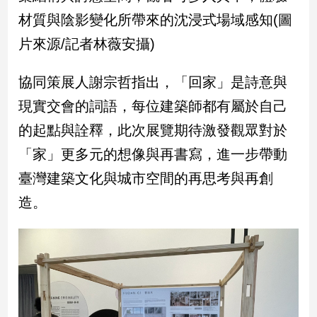
材質與陰影變化所帶來的沈浸式場域感知(圖
建
築/
片來源/記者林薇安攝)
室
內
設
協同策展人謝宗哲指出，「回家」是詩意與
計
現實交會的詞語，每位建築師都有屬於自己
旅
的起點與詮釋，此次展覽期待激發觀眾對於
遊/
美
「家」更多元的想像與再書寫，進一步帶動
食
臺灣建築文化與城市空間的再思考與再創
星
座/
造。
命
理
消
費
健
康/
親