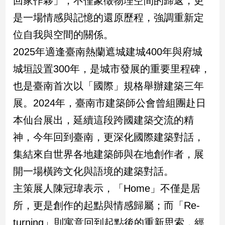
回家作夥」，不僅象徵物理空間的歸返，更
民
是一場情感與記憶的還原歷程，強調重新定
調
國
位自我與空間的關係。
會
2025年適逢臺南熱蘭遮城建城400年與府城
焦
點
城垣設置300年，是城市發展的重要里程碑，
也是臺南首次以「國際」規格舉辦建築三年
觀
展。2024年，臺南市建築師公會曾組團赴日
點
本仙台展出，延續這段跨國建築交流的精
神，今年回到臺南，更深化國際建築對話，
兩
岸/
集結來自世界各地建築師與在地創作者，展
國
際
開一場橫跨文化與語境的建築對話。
社
主策展人陳冠瑋表示，「Home」不僅是居
會/
所，更是創作的起點與情感歸屬；而「Re-
地
方
turning」則寓意回到起點後的重新思索，經