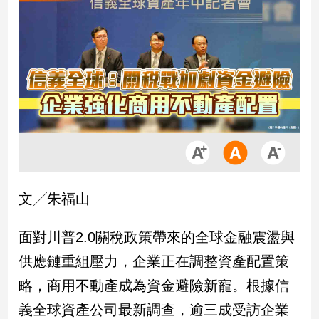
市
房
地
產
品
觀
點
政
治
文╱朱福山
政
治
面對川普2.0關稅政策帶來的全球金融震盪與
焦
供應鏈重組壓力，企業正在調整資產配置策
點
品
略，商用不動產成為資金避險新寵。根據信
觀
義全球資產公司最新調查，逾三成受訪企業
點