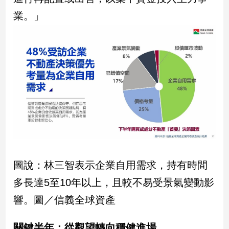
業。」
圖說：林三智表示企業自用需求，持有時間
多長達5至10年以上，且較不易受景氣變動影
響。圖／信義全球資產
關鍵半年：從觀望轉向穩健進場