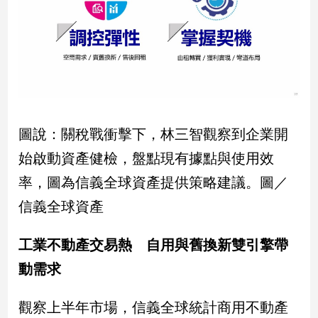
建
築/
室
內
設
計
旅
遊/
圖說：關稅戰衝擊下，林三智觀察到企業開
美
始啟動資產健檢，盤點現有據點與使用效
食
率，圖為信義全球資產提供策略建議。圖／
星
座/
信義全球資產
命
理
工業不動產交易熱 自用與舊換新雙引擎帶
消
費
動需求
健
康/
觀察上半年市場，信義全球統計商用不動產
親