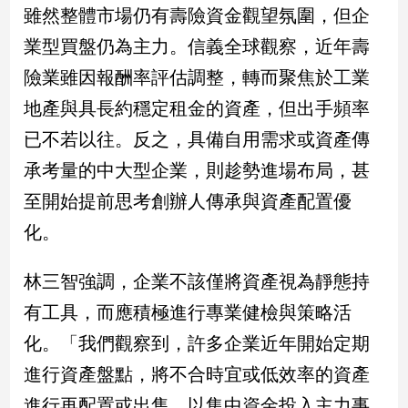
雖然整體市場仍有壽險資金觀望氛圍，但企
專
區
業型買盤仍為主力。信義全球觀察，近年壽
【我
險業雖因報酬率評估調整，轉而聚焦於工業
的
地產與具長約穩定租金的資產，但出手頻率
觀
點】
已不若以往。反之，具備自用需求或資產傳
承考量的中大型企業，則趁勢進場布局，甚
至開始提前思考創辦人傳承與資產配置優
化。
林三智強調，企業不該僅將資產視為靜態持
有工具，而應積極進行專業健檢與策略活
化。「我們觀察到，許多企業近年開始定期
進行資產盤點，將不合時宜或低效率的資產
進行再配置或出售，以集中資金投入主力事