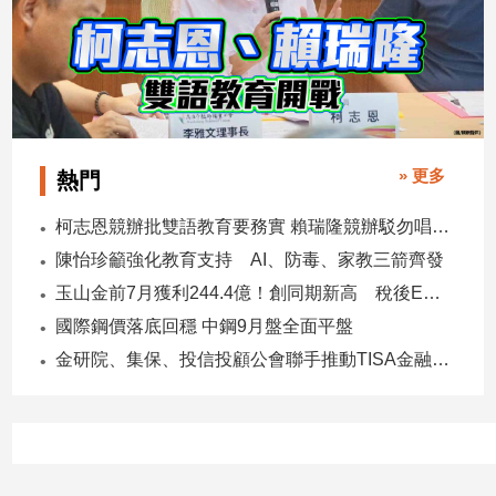
» 更多
熱門
柯志恩競辦批雙語教育要務實 賴瑞隆競辦駁勿唱衰高雄
陳怡珍籲強化教育支持 AI、防毒、家教三箭齊發
玉山金前7月獲利244.4億！創同期新高 稅後EPS自結1.51元
國際鋼價落底回穩 中鋼9月盤全面平盤
金研院、集保、投信投顧公會聯手推動TISA金融教育 將辦150場宣講