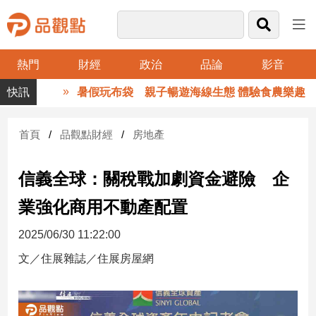
熱門
財經
政治
品論
影音
品
暑假玩布袋 親子暢遊海線生態 體驗食農樂趣
觀
點
財
首頁
品觀點財經
房地產
經
信義全球：關稅戰加劇資金避險 企
台
灣
業強化商用不動產配置
財
經
2025/06/30 11:22:00
新
聞
文／住展雜誌／住展房屋網
產
經/
股