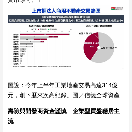
寵
物
Pet
影
音
專
區
合
圖說：今年上半年工業地產交易高達314億
作
媒
元，創下歷來次高紀錄。圖／信義全球資產
體
壽險與開發商資金謹慎 企業型買盤穩居主
流
投
稿