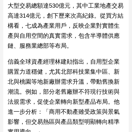
大型交易總額達530億元，其中工業地產交易
子/
感
高達314億元，創下歷來次高紀錄。從買方結
情
構看，七成為產業用戶，反映企業對實體生
藝
術
產與自用空間的真實需求，包含半導體供應
／
鏈、服務業總部等布局。
文
創
／
信義全球資產經理林建勛指出，自用型企業
電
影
購置力道穩健，尤其北部科技業集中區、新
推
北與桃園等地新廠辦需求升溫，帶動舊換新
薦
潮流。例如，部分老舊廠辦不符現行技術與
科
技/
法規需求，促使企業轉向新型產品布局。他
遊
戲
進一步分析：「商用不動產雖受政策與景氣
運
影響，但交易熱區與產品類型明顯轉向精準
動
實用導向。」