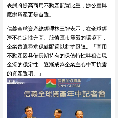
民
表態將提高商用不動產配置比重，辦公室與
調
廠辦資產更是首選。
國
會
焦
信義全球資產總經理林三智表示，在全球經
點
濟不確定性升高、股債匯市震盪的環境下，
企業普遍尋求穩健配置以對抗風險。「商用
觀
不動產因具備長期持有的保值特性與租金現
點
金流的穩定性，逐漸成為企業主心中可抗震
兩
的資產選項。」
岸/
國
際
社
會/
地
方