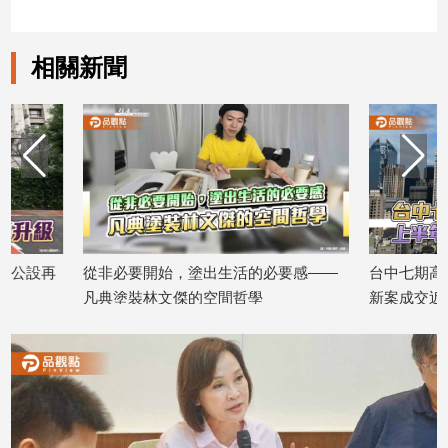
相關新聞
從非必要開始，塗出生活的必要感——
台中七期高價新案穩健
凡典塗裝林文傑的空間哲學
新案成交近80億
2025/06/30
2025/08/18