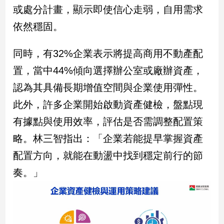
或處分計畫，顯示即使信心走弱，自用需求
娛
依然穩固。
樂
同時，有32%企業表示將提高商用不動產配
娛
置，當中44%傾向選擇辦公室或廠辦資產，
樂
星
認為其具備長期增值空間與企業使用彈性。
聞
此外，許多企業開始啟動資產健檢，盤點現
流
行/
有據點與使用效率，評估是否需調整配置策
時
略。林三智指出：「企業若能提早掌握資產
尚
追
配置方向，就能在動盪中找到穩定前行的節
星
奏。」
生
活