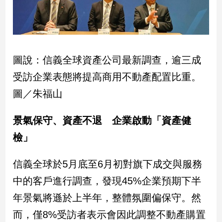
新
冠
病
毒
專
區
圖說：信義全球資產公司最新調查，逾三成
受訪企業表態將提高商用不動產配置比重。
圖／朱福山
南
台
景氣保守、資產不退 企業啟動「資產健
灣
觀
檢」
點
信義全球於5月底至6月初對旗下成交與服務
南
台
中的客戶進行調查，發現45%企業預期下半
灣
年景氣將遜於上半年，整體氛圍偏保守。然
觀
點
而，僅8%受訪者表示會因此調整不動產購置