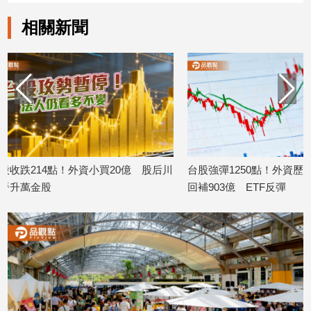
建
相關新聞
築/
室
內
設
計
旅
遊/
美
食
億 股后川
台股強彈1250點！外資歷來第三大單日
台股ETF八月
星
回補903億 ETF反彈
化配息率逾1
座/
2026/08/06
2026/08/05
命
理
消
費
健
康/
親