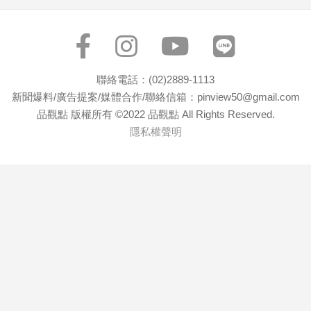
寵
物
Pet
聯絡電話：(02)2889-1113
影
新聞爆料/廣告提案/媒體合作/聯絡信箱：pinview50@gmail.com
音
品觀點 版權所有 ©2022 品觀點 All Rights Reserved.
專
隱私權聲明
區
合
作
媒
體
投
稿