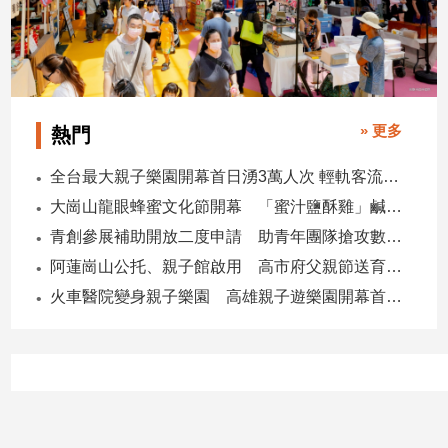
子/
感
情
藝
術
» 更多
熱門
／
文
創
全台最大親子樂園開幕首日湧3萬人次 輕軌客流增20倍
／
大崗山龍眼蜂蜜文化節開幕 「蜜汁鹽酥雞」鹹甜跨界搶話題
電
青創參展補助開放二度申請 助青年團隊搶攻數位轉型商機
影
推
阿蓮崗山公托、親子館啟用 高市府父親節送育兒暖禮
薦
火車醫院變身親子樂園 高雄親子遊樂園開幕首日爆棚
科
技/
遊
戲
運
動