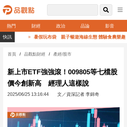
熱門
財經
政治
品論
影音
品
暑假玩布袋 親子暢遊海線生態 體驗食農樂趣
觀
點
財
首頁
品觀點財經
產經/股市
經
新上市ETF強強滾！009805等七檔股
台
灣
價今創新高 經理人這樣說
財
經
2025/06/25 13:16:44
文／資深記者 李錦奇
新
聞
產
經/
股