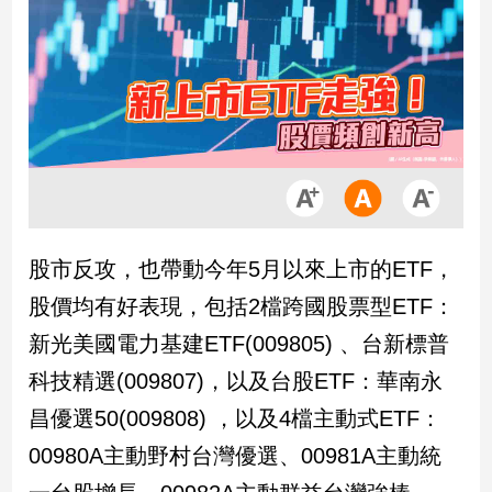
市
房
地
產
品
觀
點
政
股市反攻，也帶動今年5月以來上市的ETF，
治
股價均有好表現，包括2檔跨國股票型ETF：
政
新光美國電力基建ETF(009805) 、台新標普
治
科技精選(009807)，以及台股ETF：華南永
焦
點
昌優選50(009808) ，以及4檔主動式ETF：
品
00980A主動野村台灣優選、00981A主動統
觀
點