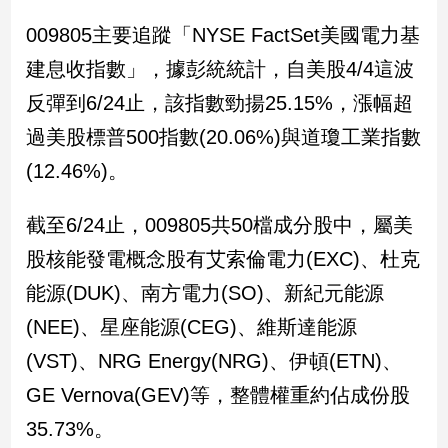
新
009805主要追蹤「NYSE FactSet美國電力基
冠
病
建息收指數」，據彭統統計，自美股4/4這波
毒
專
反彈到6/24止，該指數勁揚25.15%，漲幅超
區
過美股標普500指數(20.06%)與道瓊工業指數
(12.46%)。
南
台
截至6/24止，009805共50檔成分股中，屬美
灣
股核能發電概念股有艾索倫電力(EXC)、杜克
觀
能源(DUK)、南方電力(SO)、新紀元能源
點
(NEE)、星座能源(CEG)、維斯達能源
南
(VST)、NRG Energy(NRG)、伊頓(ETN)、
台
灣
GE Vernova(GEV)等，整體權重約佔成份股
觀
點
35.73%。