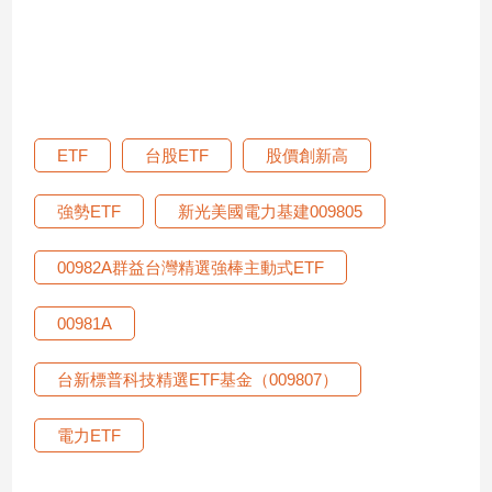
娛
樂
娛
ETF
台股ETF
股價創新高
樂
星
聞
強勢ETF
新光美國電力基建009805
流
行/
00982A群益台灣精選強棒主動式ETF
時
尚
00981A
追
星
台新標普科技精選ETF基金（009807）
電力ETF
生
活