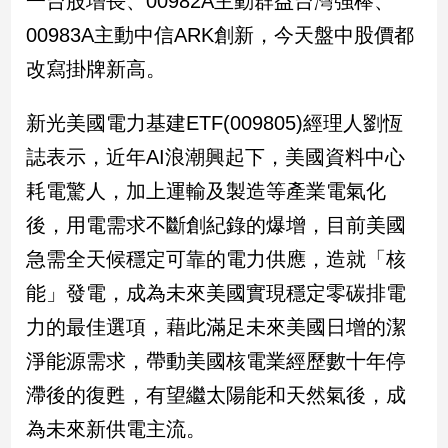
一台股增長、00982A主動群益台灣強棒、
民
00983A主動中信ARK創新，今天盤中股價都
調
國
改寫掛牌新高。
會
焦
新光美國電力基建ETF(009805)經理人劉恆
點
誌表示，近年AI浪潮興起下，美國資料中心
耗電驚人，加上運輸及製造等產業電氣化
觀
後，用電需求不斷創紀錄的爆增，目前美國
點
急需全天候穩定可靠的電力供應，造就「核
兩
能」發電，成為未來美國實現穩定零碳排電
岸/
國
力的最佳選項，藉此滿足未來美國日增的潔
際
淨能源需求，帶動美國核電業經歷數十年停
社
會/
滯後的復甦，有望繼太陽能和天然氣後，成
地
為未來新供電主流。
方