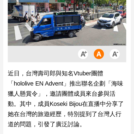
市
房
地
產
品
觀
點
政
近日，台灣壽司郎與知名Vtuber團體
治
「hololive EN Advent」推出聯名企劃「海味
政
獵人懸賞令」，邀請團體成員來台參與活
治
動。其中，成員Koseki Bijou在直播中分享了
焦
點
她在台灣的旅遊經歷，特別提到了台灣人行
品
道的問題，引發了廣泛討論。
觀
點