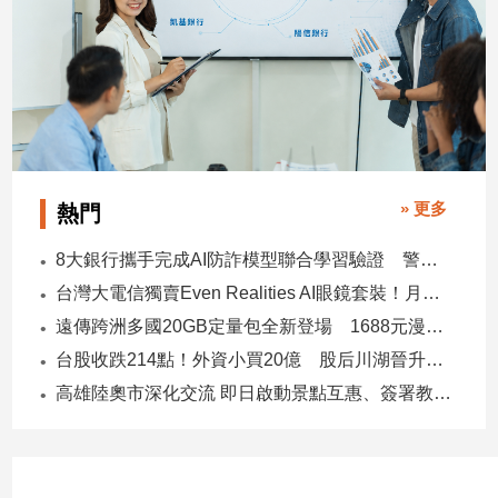
子/
感
情
藝
術
／
文
創
» 更多
熱門
／
電
8大銀行攜手完成AI防詐模型聯合學習驗證 警示帳戶準確度提升2倍
影
推
台灣大電信獨賣Even Realities AI眼鏡套裝！月付1399元 專案價3990
薦
遠傳跨洲多國20GB定量包全新登場 1688元漫遊逾百國家！
科
台股收跌214點！外資小買20億 股后川湖晉升萬金股
技/
遊
高雄陸奧市深化交流 即日啟動景點互惠、簽署教育合作MOU
戲
運
動