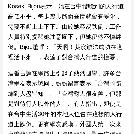
民
Koseki Bijou表示，她在台中體驗到的人行道
調
高低不平，每走幾步路面高度就會有變化，
國
會
需要不斷上上下下。由於她容易跌倒，工作
焦
人員特別提醒她注意腳下，但她仍然不慎絆
點
倒。Bijou驚呼：「天啊！我沒辦法成功在這
裡活下來」，表達了對台灣人行道的擔憂。
觀
點
這番言論在網路上引起了熱烈迴響。許多台
兩
灣網友表示認同，紛紛留言表示「台灣的路
岸/
爛到人盡皆知」、「台灣對人很友善，但那
國
際
是對待行人以外的人」。有人指出，即使是
社
在台中生活30年的本地人也會在這樣的人行
會/
地
道上跌倒。更有網友感嘆，外國人第一次來
方