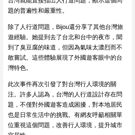
台灣就能直接指出人行道問題，顯示這個問
新
題的普遍性和嚴重性。
冠
病
毒
除了人行道問題，Bijou還分享了其他台灣旅
專
區
遊經驗。她提到去了台北和台中的夜市，聞
到了臭豆腐的味道，但因為氣味太濃烈而不
敢嘗試。這些體驗展現了外國遊客眼中的台
南
台
灣特色。
灣
觀
此次事件再次引發了對台灣行人環境的關
點
注。許多人認為，台灣的人行道設計存在問
南
題，不僅對外國遊客造成困擾，對本地居民
台
也是日常生活中的挑戰。有網友呼籲相關單
灣
觀
位重視這個問題，改善行人環境，提升城市
點