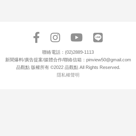
寵
物
Pet
影
音
聯絡電話：(02)2889-1113
專
新聞爆料/廣告提案/媒體合作/聯絡信箱：pinview50@gmail.com
區
品觀點 版權所有 ©2022 品觀點 All Rights Reserved.
隱私權聲明
合
作
媒
體
投
稿