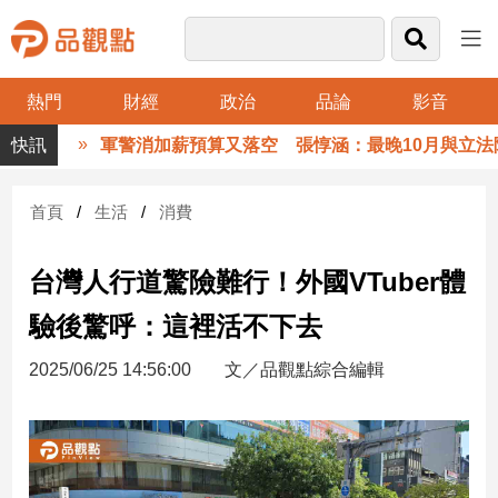
熱門
財經
政治
品論
影音
品
軍警消加薪預算又落空 張惇涵：最晚10月與立法院
觀
點
財
首頁
生活
消費
經
台灣人行道驚險難行！外國VTuber體
台
灣
驗後驚呼：這裡活不下去
財
經
2025/06/25 14:56:00
文／品觀點綜合編輯
新
聞
產
經/
股