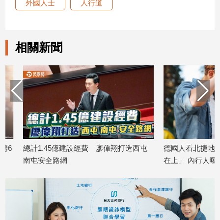
外國人士
人行道
建
築/
室
內
相關新聞
設
計
旅
遊/
美
食
星
座/
命
總計1.45億建設經費 廖偉翔打造西屯
德國人看北捷地圖崩潰
理
南屯安全路網
在上」 內行人曝：貼
2025/08/11
2026/02/19
消
費
健
康/
親