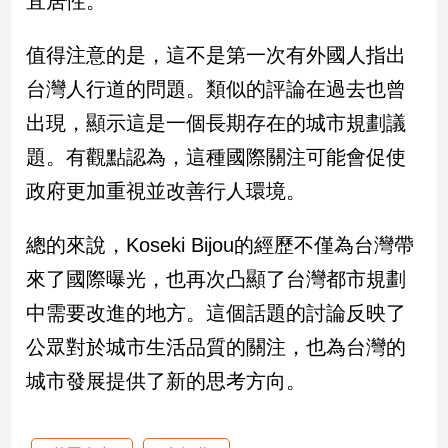
宜居性。
娛
值得注意的是，這不是第一次有外國人指出
樂
台灣人行道的問題。類似的評論在過去也曾
出現，顯示這是一個長期存在的城市規劃議
娛
樂
題。有觀點認為，這種國際關注可能會促使
星
聞
政府更加重視並改善行人環境。
流
行/
總的來說，Koseki Bijou的經歷不僅為台灣帶
時
來了國際曝光，也再次凸顯了台灣都市規劃
尚
追
中需要改進的地方。這個話題的討論反映了
星
公眾對於城市生活品質的關注，也為台灣的
城市發展提供了新的思考方向。
生
活