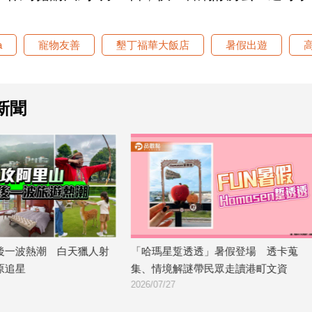
a
寵物友善
墾丁福華大飯店
暑假出遊
新聞
透透」暑假登場 透卡蒐
壽山動物園「野性小勇士」加開名額
謎帶民眾走讀港町文資
子闖關學保育迎暑假
2026/07/22