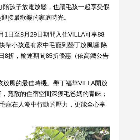
好陪孩子放電放鬆，也讓毛孩一起享受假
起迎接最歡樂的家庭時光。
日至8月29日期間入住VILLA可享88
來，快帶小孩還有家中毛寵到墾丁放風囉!除
日8折，輸運期間85折優惠（依高鐵公告
放風的最佳時機。墾丁福華VILLA開放
店，寬敞的住宿空間深獲毛爸媽的青睞；
帶毛寵在人潮中行動的壓力，更能全心享