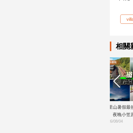
建
築/
vill
室
內
設
計
相關
旅
遊/
美
食
星
座/
命
理
消
 體驗食
阿里山暑假最後一波熱潮 白天獵人射
「哈瑪星踅
費
箭、夜晚小笠原追星
集、情境解
健
2026/08/04
2026/07/27
康/
親