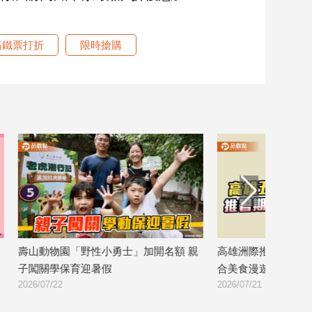
高鐵票打折
限時搶購
 親
高雄洲際推暑期童饗假期 五星住宿結
搭高雄夏祭熱潮
合美食漫遊亞洲新灣區
房、餐飲優惠搶
2026/07/21
2026/07/21