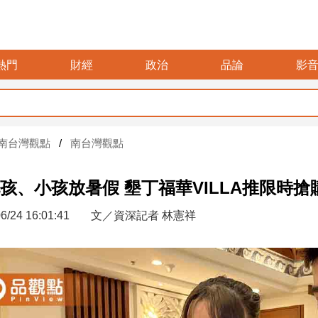
熱門
財經
政治
品論
影
南台灣觀點
南台灣觀點
孩、小孩放暑假 墾丁福華VILLA推限時搶
6/24 16:01:41
文／資深記者 林憲祥