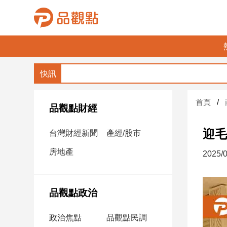
品
觀
點
財
首頁
經
品觀點財經
台
迎毛
台灣財經新聞
產經/股市
灣
財
房地產
2025/0
經
新
聞
品觀點政治
產
經/
政治焦點
品觀點民調
股