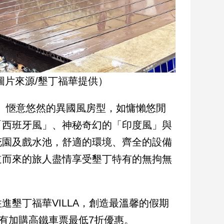
圖片來源/墾丁福華提供）
鮮明、愜意悠然的異國風房型，如慵懶悠閒
「西班牙風」、神秘奇幻的「印度風」與
花園及戲水池，舒適的環境、齊全的設備
道而來的旅人盡情享受墾丁特有的無拘無
墾丁福華VILLA，創造最溫馨的假期
享有加購高鐵車票最低7折優惠。