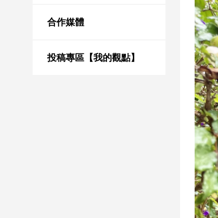
新
冠
合作媒體
病
毒
專
區
投稿專區【我的觀點】
南
台
灣
觀
點
南
台
灣
觀
點