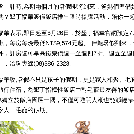
暑」計時,為期兩個月的暑假即將到來，爸媽們準備
嗎？墾丁福華渡假飯店推出限時搶購活動，陪你一
福華表示,即日起至6月26日，於墾丁福華官網預定7月1
惠，每房每晚最低NT$9,574元起。 伴隨暑假到
外，訂房還可享高鐵票價週一至週四7折、週五至週
，洽詢專線(08)886-2323。
福華說,暑假不只是孩子的假期，更是家人相聚、毛孩
隨行住宿，為墾丁指標性飯店中對毛寵最友善的飯
LLA獨立於飯店園區一隅，不僅可避開人潮也能減輕
家人、毛寵的假期。