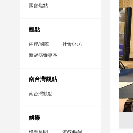
市
國會焦點
房
地
產
觀點
兩岸/國際
社會/地方
品
觀
新冠病毒專區
點
政
治
南台灣觀點
政
南台灣觀點
治
焦
點
娛樂
品
觀
點
娛樂星聞
流行/時尚