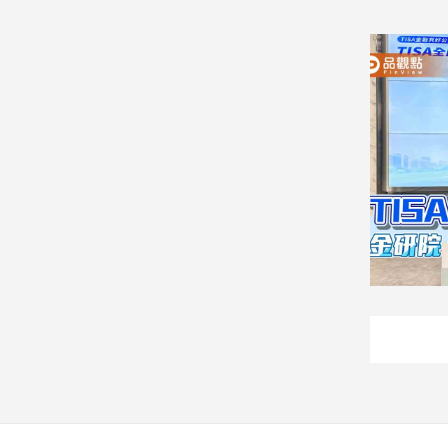
子/
感
情
藝
術
／
文
創
／
電
影
推
薦
科
技/
遊
戲
運
動