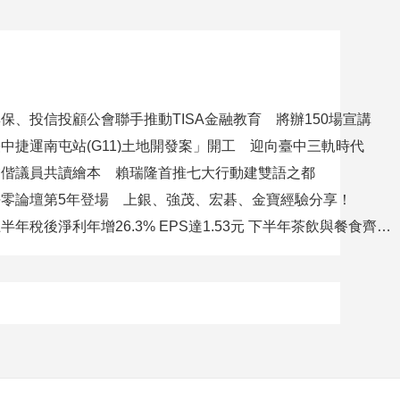
保、投信投顧公會聯手推動TISA金融教育 將辦150場宣講
中捷運南屯站(G11)土地開發案」開工 迎向臺中三軌時代
夕偕議員共讀繪本 賴瑞隆首推七大行動建雙語之都
零論壇第5年登場 上銀、強茂、宏碁、金寶經驗分享！
聯發國際上半年稅後淨利年增26.3% EPS達1.53元 下半年茶飲與餐食齊發 營運可望逐季上升