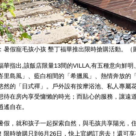
：暑假寵毛孩小孩 墾丁福華推出限時搶購活動。（
福華指出,該飯店限量13間的VILLA,有五種意向
峇里島風」、藍白相間的「希臘風」、熱情奔放的
悠然的「日式禪」。戶外設有按摩浴池、私人專屬
想待在房內享受慵懶的時光；而貼心的服務，讓遠
逍遙自在。
暑假，就和孩子一起探索自然，與毛孩共享陽光，住進
！限時搶購只到6月26日，快上官網訂房去！還可