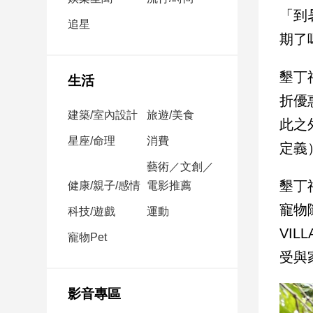
民
「到
調
追星
期了
國
會
焦
墾丁
生活
點
折優
建築/室內設計
旅遊/美食
此之
觀
星座/命理
消費
定義）
點
藝術／文創／
墾丁
健康/親子/感情
電影推薦
兩
岸/
寵物
科技/遊戲
運動
國
VI
際
寵物Pet
社
受與
會/
地
影音專區
方