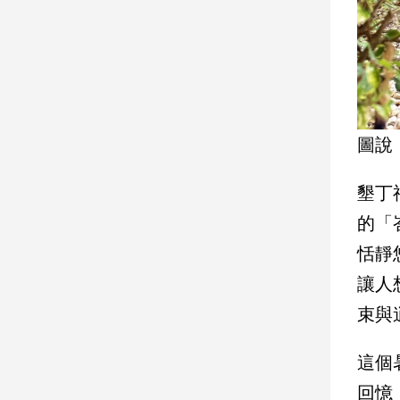
娛
樂
娛
樂
圖說
星
聞
墾丁
流
行/
的「
時
尚
恬靜
追
讓人
星
束與
這個
生
活
回憶