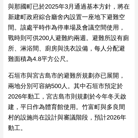
民
與那國町已於2025年3月通過基本方針，將在
調
新建町政府綜合廳舍內設置一座地下避難空
國
會
間。該處平時作為停車場及會議空間使用，
焦
戰時則可供200人避難約兩週。避難所設有廁
點
所、淋浴間、廚房與洗衣設備，每人分配避
難面積為4.8平方公尺。
觀
點
石垣市與宮古島市的避難所規劃亦已展開，
兩
兩地分別可容納500人。其中石垣市預定於
岸/
2026年動工，宮古島市則規劃於今年冬天啟
國
際
建，平日作為體育館使用。竹富町與多良間
社
村的設施尚在設計與審議階段，預計2026年
會/
地
動工。
方