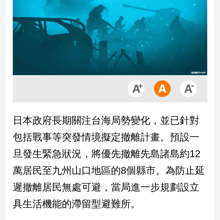
市
房
地
產
品
觀
點
政
日本政府長期關注台海局勢變化，並已針對
治
包括戰事等突發情境擬定撤離計畫。預設一
政
旦發生緊急狀況，將優先撤離先島諸島約12
治
萬居民至九州山口地區的8個縣市。為防止延
焦
點
遲撤離居民無處可避，當局進一步規劃設立
品
具生活機能的滯留型避難所。
觀
點