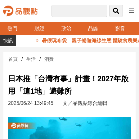
熱門
財經
政治
品論
影音
品
暑假玩布袋 親子暢遊海線生態 體驗食農樂趣
觀
點
財
首頁
生活
消費
經
日本推「台灣有事」計畫！2027年啟
台
灣
用「這1地」避難所
財
經
2025/06/24 13:49:45
文／品觀點綜合編輯
新
聞
產
經/
股