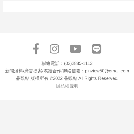
寵
物
Pet
影
音
專
區
聯絡電話：(02)2889-1113
新聞爆料/廣告提案/媒體合作/聯絡信箱：pinview50@gmail.com
品觀點 版權所有 ©2022 品觀點 All Rights Reserved.
合
隱私權聲明
作
媒
體
投
稿