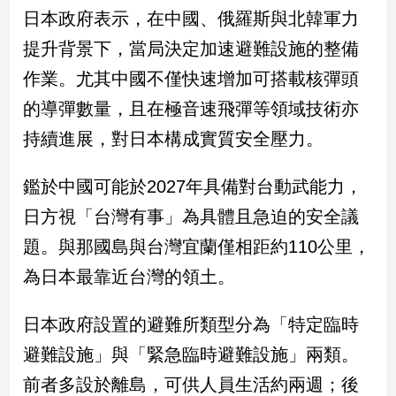
新
日本政府表示，在中國、俄羅斯與北韓軍力
冠
提升背景下，當局決定加速避難設施的整備
病
毒
作業。尤其中國不僅快速增加可搭載核彈頭
專
區
的導彈數量，且在極音速飛彈等領域技術亦
持續進展，對日本構成實質安全壓力。
南
鑑於中國可能於2027年具備對台動武能力，
台
日方視「台灣有事」為具體且急迫的安全議
灣
觀
題。與那國島與台灣宜蘭僅相距約110公里，
點
為日本最靠近台灣的領土。
南
台
日本政府設置的避難所類型分為「特定臨時
灣
避難設施」與「緊急臨時避難設施」兩類。
觀
點
前者多設於離島，可供人員生活約兩週；後