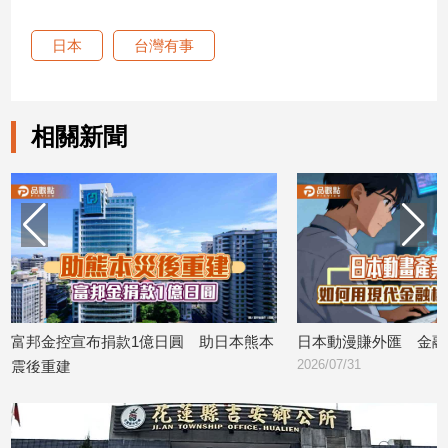
建
日本
台灣有事
築/
室
內
設
相關新聞
計
旅
遊/
美
食
星
座/
命
理
布捐款1億日圓 助日本熊本
日本動漫賺外匯 金融巨頭來撐腰
消
2026/07/31
費
健
康/
親