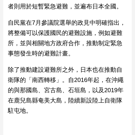
者則用於短暫緊急避難，並遍布日本全國。
娛
自民黨在7月參議院選舉的政見中明確指出，
樂
將整備可以保護國民的避難設施，例如避難
娛
所，並與相關地方政府合作，推動制定緊急
樂
星
事態發生時的避難計畫。
聞
流
除了推動建設避難所之外，日本也在推動自
行/
時
衛隊的「南西轉移」。自2016年起，在沖繩
尚
的與那國島、宮古島、石垣島，以及2019年
追
星
在鹿兒島縣奄美大島，陸續新設陸上自衛隊
駐屯地。
生
活