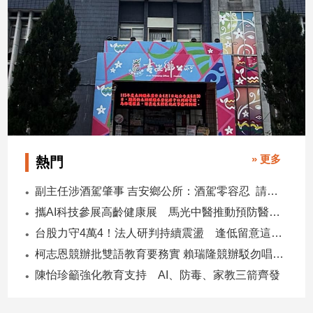
子/
感
情
藝
術
／
文
創
／
電
» 更多
熱門
影
推
副主任涉酒駕肇事 吉安鄉公所：酒駕零容忍 請辭獲准
薦
攜AI科技參展高齡健康展 馬光中醫推動預防醫學迎接長壽新經濟
科
技/
台股力守4萬4！法人研判持續震盪 逢低留意這些族群
遊
柯志恩競辦批雙語教育要務實 賴瑞隆競辦駁勿唱衰高雄
戲
陳怡珍籲強化教育支持 AI、防毒、家教三箭齊發
運
動