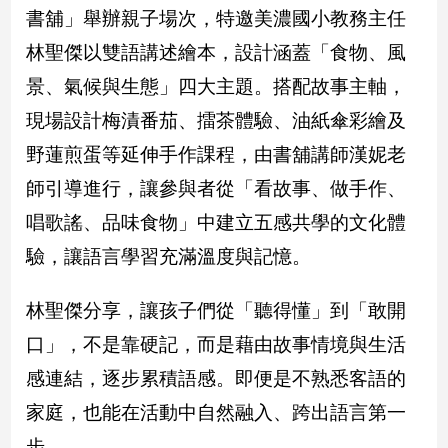
書舖」舉辦親子場次，特邀美濃國小教務主任
子/
感
林聖傑以雙語講述繪本，設計涵蓋「食物、風
情
景、氣候與生態」四大主題。搭配故事主軸，
藝
術
現場設計梅漬番茄、擂茶體驗、油紙傘彩繪及
／
野蓮煎蛋等延伸手作課程，由書舖講師漢妮老
文
創
師引導進行，讓參與者從「看故事、做手作、
／
電
唱歌謠、品味食物」中建立五感共學的文化體
影
驗，讓語言學習充滿溫度與記憶。
推
薦
林聖傑分享，讓孩子們從「聽得懂」到「敢開
科
技/
口」，不是靠硬記，而是藉由故事情境與生活
遊
戲
感連結，逐步累積語感。即便是不熟悉客語的
運
家庭，也能在活動中自然融入、跨出語言第一
動
步。