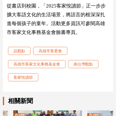
專
從書店到校園，「2025客家悅讀節」正一步步
區
擴大客語文化的生活場景，將語言的根深深扎
【我
進每個孩子的童年。活動更多資訊可參閱高雄
的
觀
市客家文化事務基金會臉書專頁。
點】
品觀點
高雄市客委會
高雄市客家文化事務基金會
南台灣觀點
客家悅讀節
相關新聞