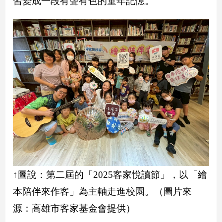
習變成一段有聲有色的童年記憶。
民
調
國
會
焦
點
觀
點
兩
岸/
國
際
↑圖說：第二屆的「2025客家悅讀節」，以「繪
社
本陪伴來作客」為主軸走進校園。（圖片來
會/
地
源：高雄市客家基金會提供）
方