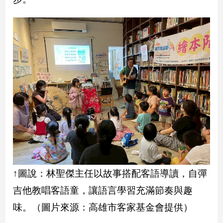
寵
物
Pet
影
音
專
區
合
作
媒
體
↑圖說：林聖傑主任以故事搭配客語導讀，自彈
吉他教唱客語童，讓語言學習充滿節奏與趣
投
味。（圖片來源：高雄市客家基金會提供）
稿