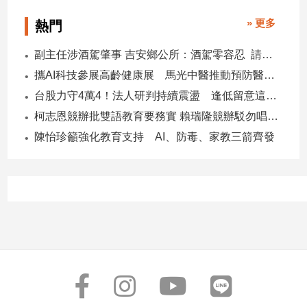
» 更多
熱門
副主任涉酒駕肇事 吉安鄉公所：酒駕零容忍 請辭獲准
攜AI科技參展高齡健康展 馬光中醫推動預防醫學迎接長壽新經濟
台股力守4萬4！法人研判持續震盪 逢低留意這些族群
柯志恩競辦批雙語教育要務實 賴瑞隆競辦駁勿唱衰高雄
陳怡珍籲強化教育支持 AI、防毒、家教三箭齊發