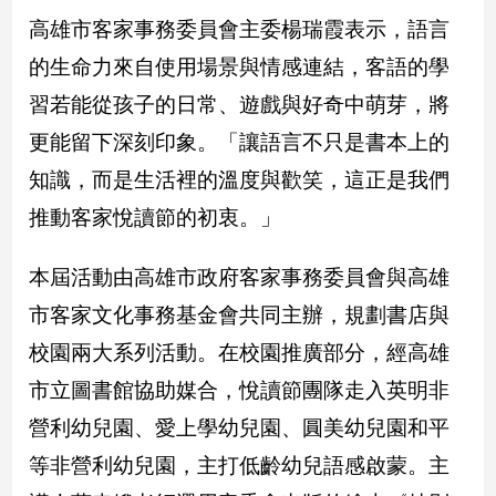
新
高雄市客家事務委員會主委楊瑞霞表示，語言
冠
病
的生命力來自使用場景與情感連結，客語的學
毒
習若能從孩子的日常、遊戲與好奇中萌芽，將
專
區
更能留下深刻印象。「讓語言不只是書本上的
知識，而是生活裡的溫度與歡笑，這正是我們
南
推動客家悅讀節的初衷。」
台
灣
本屆活動由高雄市政府客家事務委員會與高雄
觀
市客家文化事務基金會共同主辦，規劃書店與
點
校園兩大系列活動。在校園推廣部分，經高雄
南
市立圖書館協助媒合，悅讀節團隊走入英明非
台
灣
營利幼兒園、愛上學幼兒園、圓美幼兒園和平
觀
等非營利幼兒園，主打低齡幼兒語感啟蒙。主
點