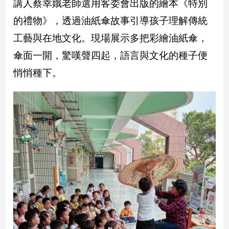
講人蔡幸娥老師選用客委會出版的繪本《特別
的禮物》，透過油紙傘故事引導孩子理解傳統
娛
工藝與在地文化。現場展示多把彩繪油紙傘，
樂
傘面一開，驚嘆聲四起，語言與文化的種子便
娛
悄悄種下。
樂
星
聞
流
行/
時
尚
追
星
生
活