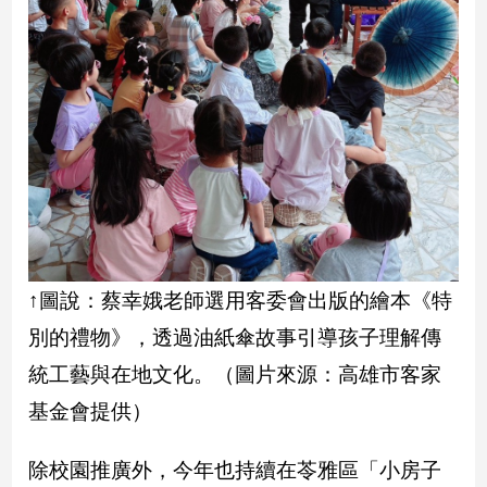
建
築/
室
內
設
計
旅
遊/
美
食
星
↑圖說：蔡幸娥老師選用客委會出版的繪本《特
座/
命
別的禮物》，透過油紙傘故事引導孩子理解傳
理
統工藝與在地文化。（圖片來源：高雄市客家
消
費
基金會提供）
健
康/
除校園推廣外，今年也持續在苓雅區「小房子
親