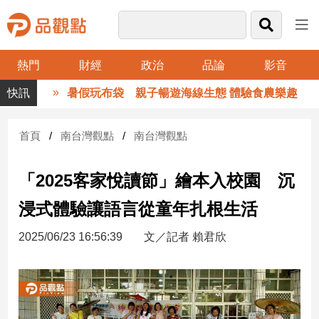
熱門
財經
政治
品論
影音
品
暑假玩布袋 親子暢遊海線生態 體驗食農樂趣
觀
點
財
首頁
南台灣觀點
南台灣觀點
經
「2025客家悅讀節」繪本入校園 沉
台
灣
浸式體驗讓語言從童年扎根生活
財
經
2025/06/23 16:56:39
文／記者 賴君欣
新
聞
產
經/
股