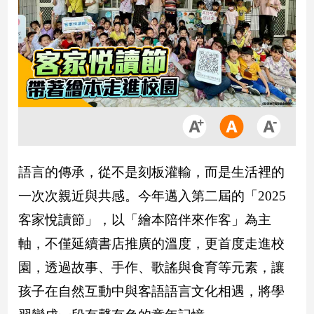
市
房
地
產
品
觀
點
政
語言的傳承，從不是刻板灌輸，而是生活裡的
治
一次次親近與共感。今年邁入第二屆的「2025
政
客家悅讀節」，以「繪本陪伴來作客」為主
治
焦
軸，不僅延續書店推廣的溫度，更首度走進校
點
園，透過故事、手作、歌謠與食育等元素，讓
品
孩子在自然互動中與客語語言文化相遇，將學
觀
點