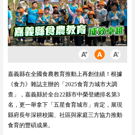
市
房
地
產
品
觀
點
政
嘉義縣在全國食農教育推動上再創佳績！根據
治
《食力》雜誌主辦的「2025食育力城市大調
政
查」，嘉義縣於全台22縣市中榮登總排名第3
治
焦
名，更一舉拿下「五星食育城市」肯定，展現
點
縣府長年深耕校園、社區與家庭三方協力推動
品
食育的豐碩成果。
觀
點