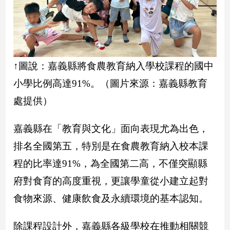
新
冠
病
毒
專
區
↑圖說：嘉義縣將食農教育納入學校課程的國中
小學比例高達91%。（圖片來源：嘉義縣教育
南
處提供）
台
灣
嘉義縣在「教育與文化」面向表現尤為出色，
觀
排名全國第五，特別是在食農教育納入校本課
點
程的比率達91%，為全國第二高，不僅突顯縣
南
府對食育的高度重視，更讓學童從小建立起對
台
灣
食物來源、健康飲食及永續環境的基本認知。
觀
點
除課程設計外，嘉義縣各級學校在推動相關競