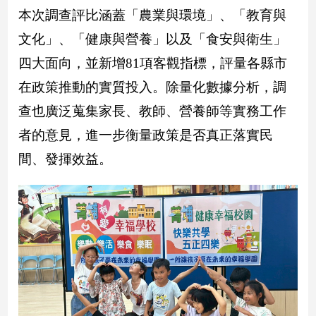
民
本次調查評比涵蓋「農業與環境」、「教育與
調
文化」、「健康與營養」以及「食安與衛生」
國
會
四大面向，並新增81項客觀指標，評量各縣市
焦
在政策推動的實質投入。除量化數據分析，調
點
查也廣泛蒐集家長、教師、營養師等實務工作
者的意見，進一步衡量政策是否真正落實民
觀
間、發揮效益。
點
兩
岸/
國
際
社
會/
地
方