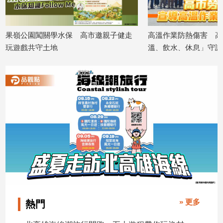
寵
物
Pet
邀親子健走
高溫作業防熱傷害 高市勞工局推「降
192隊齊
溫、飲水、休息」守護勞工
青少年
2026/08/06
2026/08/0
影
音
專
區
合
作
媒
體
» 更多
熱門
投
稿