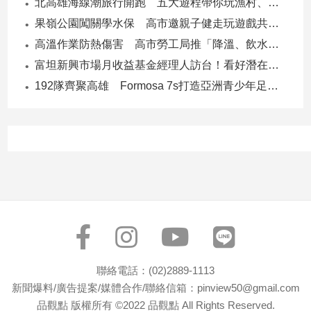
北高雄海線潮旅行開跑 五大遊程帶你玩漁村、賞生態、品海味
專
果嶺公園闖關學水保 高市邀親子健走玩遊戲共守土地
區
高溫作業防熱傷害 高市勞工局推「降溫、飲水、休息」守護勞工
【我
富坦新興市場月收益基金經理人訪台！看好潛在貨幣升值空間 點名5大主題
的
觀
192隊齊聚高雄 Formosa 7s打造亞洲青少年足球交流平台
點】
聯絡電話：(02)2889-1113
新聞爆料/廣告提案/媒體合作/聯絡信箱：pinview50@gmail.com
品觀點 版權所有 ©2022 品觀點 All Rights Reserved.