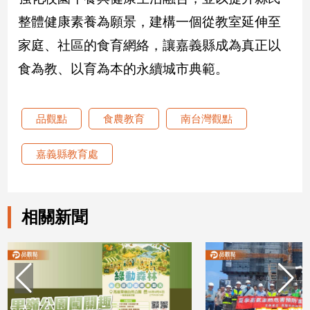
子/
整體健康素養為願景，建構一個從教室延伸至
感
情
家庭、社區的食育網絡，讓嘉義縣成為真正以
藝
食為教、以育為本的永續城市典範。
術
／
文
品觀點
食農教育
南台灣觀點
創
／
電
嘉義縣教育處
影
推
薦
相關新聞
科
技/
遊
戲
運
動