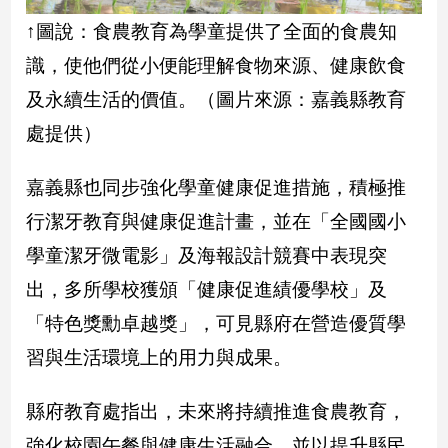
建
↑圖說：食農教育為學童提供了全面的食農知
築/
識，使他們從小便能理解食物來源、健康飲食
室
內
及永續生活的價值。（圖片來源：嘉義縣教育
設
計
處提供）
旅
遊/
嘉義縣也同步強化學童健康促進措施，積極推
美
行潔牙教育與健康促進計畫，並在「全國國小
食
學童潔牙微電影」及海報設計競賽中表現突
星
座/
出，多所學校獲頒「健康促進績優學校」及
命
理
「特色獎勳卓越獎」，可見縣府在營造優質學
消
習與生活環境上的用力與成果。
費
健
縣府教育處指出，未來將持續推進食農教育，
康/
強化校園午餐與健康生活融合，並以提升縣民
親