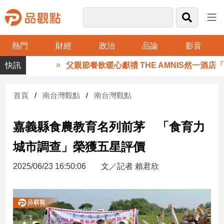
熱門
財經
政治
品論
影音
品
父親節餐飲暖心獻禮 THE AMNIS然一酒店「
觀
點
財
首頁
南台灣觀點
南台灣觀點
經
嘉義縣食農教育名列前茅 「食育力
台
灣
城市調查」榮獲五星評價
財
經
2025/06/23 16:50:06
文／記者 賴君欣
新
聞
產
經/
股