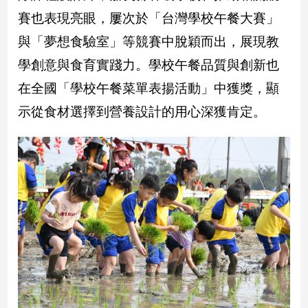
賽也表現亮眼，屢次於「台灣學校午餐大賽」
娛
與「夢想食驗室」等競賽中脫穎而出，展現教
樂
學創意與食育實踐力。學校午餐品質與創新也
娛
在全國「學校午餐菜單表揚活動」中獲獎，顯
樂
示從食材選擇到營養設計的用心深獲肯定。
星
聞
流
行/
時
尚
追
星
生
活