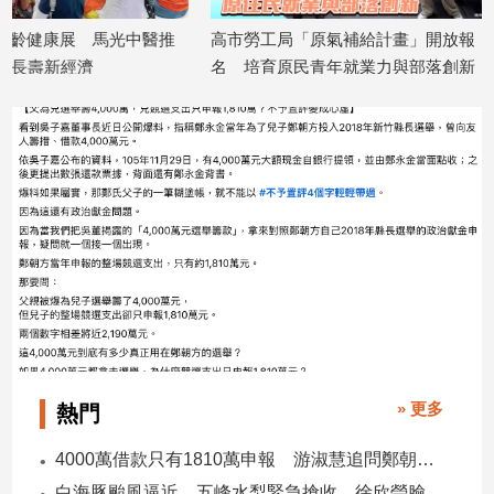
子/
高市勞工局「原氣補給計畫」開放報
暑假玩布袋 親子暢
感
情
名 培育原民青年就業力與部落創新
農樂趣
2026/08/07
2026/08/07
藝
術
／
文
創
／
電
影
推
薦
科
技/
遊
» 更多
熱門
戲
運
4000萬借款只有1810萬申報 游淑慧追問鄭朝方：2190萬差額去哪了
動
白海豚颱風逼近 五峰水梨緊急搶收 徐欣瑩臉書急呼「搶救五峰水梨」