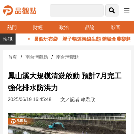
熱門
財經
政治
品論
影音
品
暑假玩布袋 親子暢遊海線生態 體驗食農樂趣
觀
點
財
首頁
南台灣觀點
南台灣觀點
經
鳳山溪大規模清淤啟動 預計7月完工
台
灣
強化排水防洪力
財
經
2025/06/19 16:45:48
文／記者 賴君欣
新
聞
產
經/
股