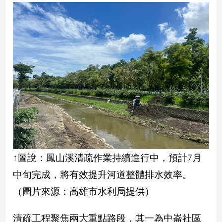
民
調
國
會
焦
點
觀
點
兩
岸/
國
↑圖說：鳳山溪清疏作業持續進行中，預計7月
際
中旬完成，將有效提升河道整體排水效率。
社
（圖片來源：高雄市水利局提供）
會/
地
方
清疏工程聚焦兩大重點路段，其一為中崙社區