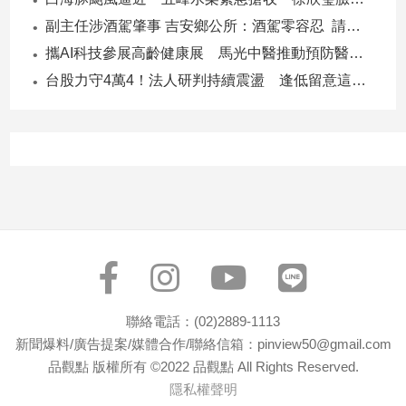
寵
副主任涉酒駕肇事 吉安鄉公所：酒駕零容忍 請辭獲准
物
Pet
攜AI科技參展高齡健康展 馬光中醫推動預防醫學迎接長壽新經濟
台股力守4萬4！法人研判持續震盪 逢低留意這些族群
影
音
專
區
合
作
媒
體
聯絡電話：(02)2889-1113
新聞爆料/廣告提案/媒體合作/聯絡信箱：pinview50@gmail.com
品觀點 版權所有 ©2022 品觀點 All Rights Reserved.
投
隱私權聲明
稿