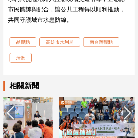
建
市民體諒與配合，讓公共工程得以順利推動，
築/
共同守護城市水患防線。
室
內
設
計
品觀點
高雄市水利局
南台灣觀點
旅
遊/
清淤
美
食
星
相關新聞
座/
命
理
消
費
健
康/
親