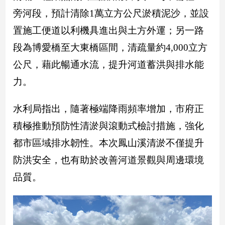
新
旁河段，預計清除1萬立方公尺淤積泥沙，並設
冠
病
置施工便道以利機具進出與土方外運；另一路
毒
段為博愛橋至大東橋區間，清疏量約4,000立方
專
區
公尺，藉此暢通水流，提升河道蓄洪與排水能
力。
南
水利局指出，隨著極端降雨頻率增加，市府正
台
灣
積極推動預防性清淤與滾動式檢討措施，強化
觀
都市區域排水韌性。本次鳳山溪清淤不僅提升
點
防洪安全，也有助於改善河道景觀與周邊環境
南
品質。
台
灣
觀
點