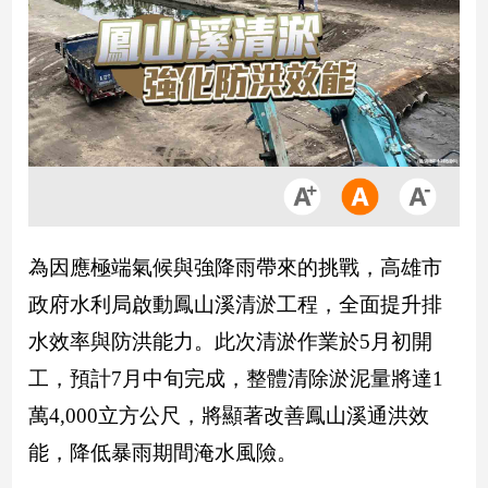
市
房
地
產
品
觀
點
政
為因應極端氣候與強降雨帶來的挑戰，高雄市
治
政府水利局啟動鳳山溪清淤工程，全面提升排
政
水效率與防洪能力。此次清淤作業於5月初開
治
焦
工，預計7月中旬完成，整體清除淤泥量將達1
點
萬4,000立方公尺，將顯著改善鳳山溪通洪效
品
能，降低暴雨期間淹水風險。
觀
點