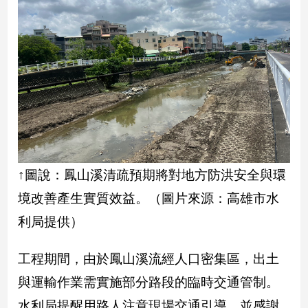
娛
樂
娛
樂
星
聞
流
行/
↑圖說：鳳山溪清疏預期將對地方防洪安全與環
時
尚
境改善產生實質效益。（圖片來源：高雄市水
追
利局提供）
星
工程期間，由於鳳山溪流經人口密集區，出土
生
與運輸作業需實施部分路段的臨時交通管制。
活
水利局提醒用路人注意現場交通引導，並感謝