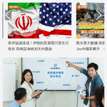
子/
感
情
藝
術
／
文
創
美伊協議達成！伊朗刻意避開川普生日
觀光署大數據:美國客在
／
發布 荷姆茲海峽30天內重啟
Joy外國客攀升、美國
電
2026/06/15
2026/05/27
影
推
薦
科
技/
遊
戲
運
動