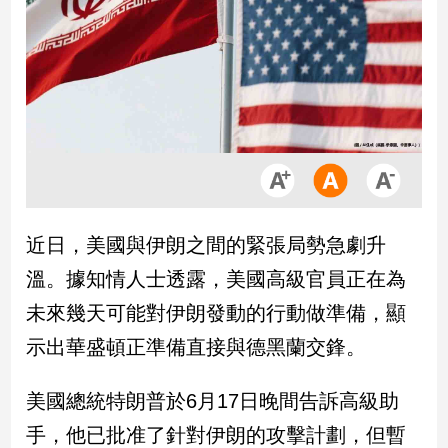
市
房
地
產
品
觀
點
政
近日，美國與伊朗之間的緊張局勢急劇升
治
溫。據知情人士透露，美國高級官員正在為
政
未來幾天可能對伊朗發動的行動做準備，顯
治
示出華盛頓正準備直接與德黑蘭交鋒。
焦
點
品
美國總統特朗普於6月17日晚間告訴高級助
觀
手，他已批准了針對伊朗的攻擊計劃，但暫
點