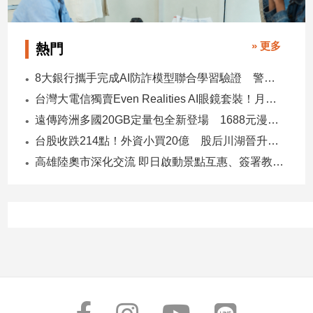
寵
物
Pet
» 更多
熱門
8大銀行攜手完成AI防詐模型聯合學習驗證 警示帳戶準確度提升2倍
影
台灣大電信獨賣Even Realities AI眼鏡套裝！月付1399元 專案價3990
音
遠傳跨洲多國20GB定量包全新登場 1688元漫遊逾百國家！
專
區
台股收跌214點！外資小買20億 股后川湖晉升萬金股
高雄陸奧市深化交流 即日啟動景點互惠、簽署教育合作MOU
合
作
媒
體
投
稿