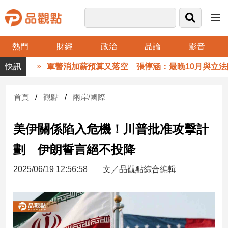
熱門
財經
政治
品論
影音
品
軍警消加薪預算又落空 張惇涵：最晚10月與立法院
觀
點
財
首頁
觀點
兩岸/國際
經
美伊關係陷入危機！川普批准攻擊計
台
灣
劃 伊朗誓言絕不投降
財
經
2025/06/19 12:56:58
文／品觀點綜合編輯
新
聞
產
經/
股