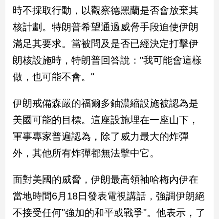
民
時不採取行動，以觀察德黑蘭是否會放棄其
調
核計劃。特朗普希望通過威脅手段迫使伊朗
國
會
滿足其要求。當被問及是否已經決定打擊伊
焦
朗核設施時，特朗普回答說："我可能會這樣
點
做，也可能不會。"
觀
伊朗戒備森嚴的福爾多鈾濃縮設施被認為是
點
美國可能的目標。這座設施埋在一座山下，
兩
軍事專家普遍認為，除了威力最大的炸彈
岸/
外，其他所有炸彈都無法擊中它。
國
際
面對美國的威脅，伊朗最高領袖哈梅內伊在
社
會/
當地時間6月18日發表電視講話，強調伊朗絕
地
方
不接受任何"強加的和平或戰爭"。他表示，了