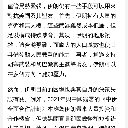
儘管局勢緊張，伊朗仍有一些手段可以用來
娛
對抗美國及其盟友。首先，伊朗擁有大量的
樂
導彈和無人機，這些武器雖然成本低廉，但
足以構成持續威脅。其次，伊朗的地形複
娛
樂
雜，適合游擊戰，而龐大的人口基數也使其
星
聞
具備發動人民戰爭的能力。再者，通過支持
流
胡塞武裝和黎巴嫩真主黨等盟友，伊朗可以
行/
在多個方向上施加壓力。
時
尚
追
然而，伊朗目前的困境也與其自身的決策失
星
誤有關。例如，2021年與中國簽署的《中伊
全面合作計劃》本應為伊朗帶來大量投資和
生
合作機會，但德黑蘭官員卻因傲慢和短視錯
活