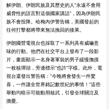
新
解伊朗、伊朗民族及其歷史的人"永遠不會用
冠
威脅性的語言對這個國家講話"，因為伊朗民
病
毒
族不會投降。哈梅內伊警告稱，美國發起的
專
區
任何打擊都將帶來無法挽回的後果。
伊朗國營電視台也採取了一系列具有威嚇意
南
味的行動。他們在社交平台上發布了一段影
台
片，畫面顯示一名身著軍裝的男子緩慢撫摸
灣
觀
一枚核彈頭，旁邊標示"也許"字樣。此外，電
點
視台還發出警告稱："今晚將會發生一件驚
南
喜，一件讓全世界銘記數世紀的事情！"這些
台
舉動均暗示可能動用核武，引發全球關注及
灣
觀
擔憂。
點