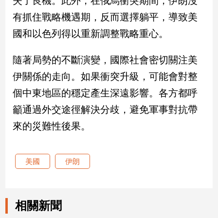
失了良機。此外，在俄烏衝突期間，伊朗沒
建
有抓住戰略機遇期，反而選擇躺平，導致美
築/
國和以色列得以重新調整戰略重心。
室
內
設
隨著局勢的不斷演變，國際社會密切關注美
計
伊關係的走向。如果衝突升級，可能會對整
旅
遊/
個中東地區的穩定產生深遠影響。各方都呼
美
籲通過外交途徑解決分歧，避免軍事對抗帶
食
來的災難性後果。
星
座/
命
理
美國
伊朗
消
費
健
相關新聞
康/
親