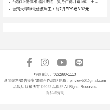
台糖1.8億債權追討成謎 吳乃仁傳月還5萬 王鴻薇轟：要還到379歲
子/
台灣大蟬聯電信獲利王！前7月EPS達3.32元 中華電3.11、遠傳2.46元
感
情
藝
術
／
文
創
／
電
影
推
薦
聯絡電話：(02)2889-1113
科
新聞爆料/廣告提案/媒體合作/聯絡信箱：pinview50@gmail.com
技/
品觀點 版權所有 ©2022 品觀點 All Rights Reserved.
遊
戲
隱私權聲明
運
動