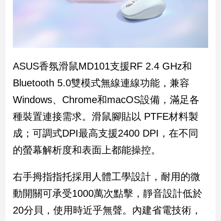
新
冠
病
毒
專
區
ASUS香氛滑鼠MD101支援RF 2.4 GHz和
Bluetooth 5.0雙模式無線連線功能，兼容
南
Windows、Chrome和macOS設備，滿足各
台
種裝置連接需求。滑鼠腳貼以 PTFE材料製
灣
成；可調式DPI最高支援2400 DPI，在不同
觀
點
的螢幕解析度和表面上都能操控。
南
右手拇指指托採用人體工學設計，耐用的微
台
灣
動開關可承受1000萬次點擊，靜音設計低於
觀
點
20分貝，使用時近乎無聲。內建省電技術，