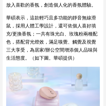
民
放入喜歡的香氛，創造個人化的香氛體驗。
調
國
華碩表示，這款輕巧且多功能的靜音無線滑
會
焦
鼠，採用人體工學設計，還可依個人喜好填
點
充/更換香氛；一共有珠光白、玫瑰粉兩種配
色，搭配背光燈效，滿足嗅覺、觸覺及視覺
觀
三大享受，為居家/辦公空間增添個人品味與
點
生活態度。（如下圖。華碩提供）
兩
岸/
國
際
社
會/
地
方