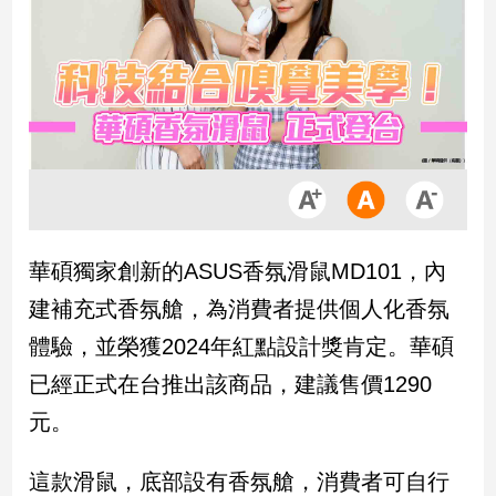
市
房
地
產
品
觀
點
政
華碩獨家創新的ASUS香氛滑鼠MD101，內
治
建補充式香氛艙，為消費者提供個人化香氛
政
體驗，並榮獲2024年紅點設計獎肯定。華碩
治
已經正式在台推出該商品，建議售價1290
焦
點
元。
品
觀
這款滑鼠，底部設有香氛艙，消費者可自行
點