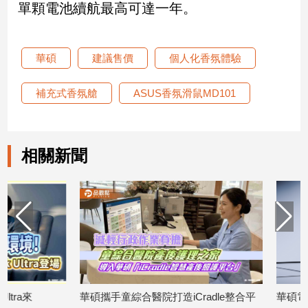
單顆電池續航最高可達一年。
娛
樂
華碩
建議售價
個人化香氛體驗
娛
補充式香氛艙
ASUS香氛滑鼠MD101
樂
星
聞
流
相關新聞
行/
時
尚
追
星
生
活
華碩攜手童綜合醫院打造iCradle整合平
華碩電競筆電市佔10