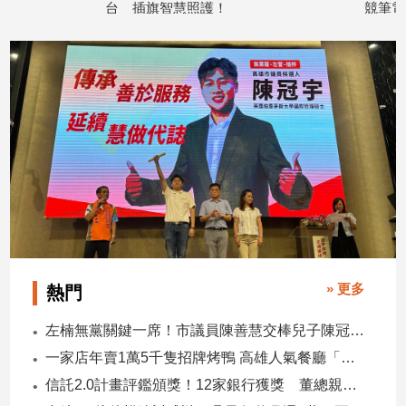
台 插旗智慧照護！
競筆電 全球首發
建
2026/04/29
2026/04/20
築/
室
內
設
計
旅
遊/
美
食
星
座/
命
» 更多
理
熱門
消
左楠無黨關鍵一席！市議員陳善慧交棒兒子陳冠宇 一人參選 兩代服務
費
一家店年賣1萬5千隻招牌烤鴨 高雄人氣餐廳「鴨點棧」展新店
健
康/
信託2.0計畫評鑑頒獎！12家銀行獲獎 董總親臨領獎
親