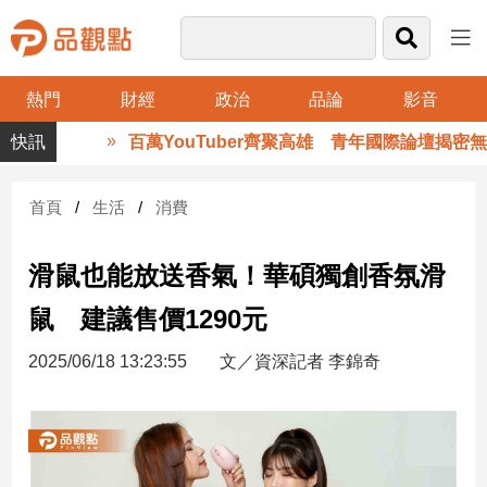
熱門
財經
政治
品論
影音
品
百萬YouTuber齊聚高雄 青年國際論壇揭密無國
觀
點
財
首頁
生活
消費
經
滑鼠也能放送香氣！華碩獨創香氛滑
台
灣
鼠 建議售價1290元
財
經
2025/06/18 13:23:55
文／資深記者 李錦奇
新
聞
產
經/
股