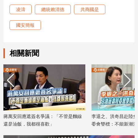
寵
物
凌濤
總統賴清德
共商國是
Pet
國安簡報
影
音
相關新聞
專
區
合
作
媒
體
蔣萬安回應遮簽名爭議：「不管是麵線
李退之、洪奇昌赴陸免
還是油飯，我都很喜歡」
委會雙標：不能新潮流
投
2026/08/06
2026/08/05
稿