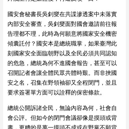
建
國安會秘書長吳釗燮在共諜滲透案中未落實
築/
室
內部安全審查，吳釗燮面對國會邀請前往報
內
設
告理都不理，此時為何願意將國家安全機密
計
傾囊託付？國安本是總統職掌，如果臺灣此
旅
刻國家安全面臨朝野以及全民必須共同認知
遊/
美
的危急，總統為何不進國會報告，甚至可以
食
召開記者會讓全體民眾共體時艱。而非挾國
星
座/
安之名，召集在野領袖卻又全程閉門，並且
命
要求簽署單方面可以詮釋的保密條款。
理
消
費
總統公開訴諸全民，無論內容為何，社會自
健
會公評。但如今的閉門會議卻像是摸頭或背
康/
書，更糟的是萬一摸頭不成或在野黨不願背
親