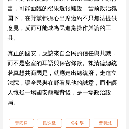
子/
書，可能面臨的後果還很難說。當前政治氛
感
情
圍下，在野黨都擔心出席邀約不只無法提供
藝
意見，反而可能成為民進黨操作輿論的工
術
具。
／
文
創
真正的國安，應該來自全民的信任與共識，
／
而不是密室的耳語與保密條款。賴清德總統
電
影
若真想共商國是，就應走出總統府，走進立
推
薦
法院，讓全民與在野看見他的誠意，而非讓
科
人懷疑一場國安簡報背後，是一場政治設
技/
局。
遊
戲
運
動
黃國昌
民進黨
吳釗燮
曹興誠