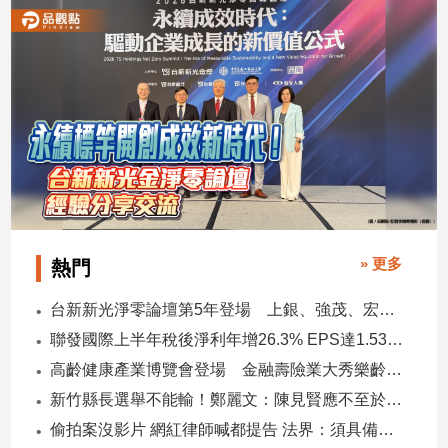
專
區
【我
的
觀
點】
» 更多
熱門
台新新光淨零論壇第5年登場 上銀、強茂、宏碁、金寶經驗分享！
聯發國際上半年稅後淨利年增26.3% EPS達1.53元 下半年茶飲與餐食齊發 營運可望逐季上升
高齡健康產業博覽會登場 金融壽險業大秀樂齡金融服務！
新竹縣長選舉不能輸！鄭麗文：陳見賢應不至於親痛仇快
偷拍案沒影片 網紅律師喊都提告 法界：須具備侵權要件