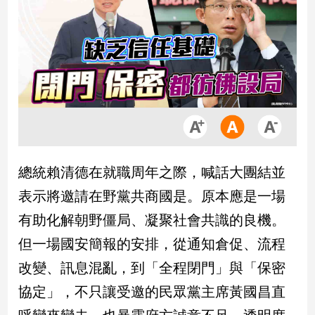
市
房
地
產
品
觀
點
政
總統賴清德在就職周年之際，喊話大團結並
治
表示將邀請在野黨共商國是。原本應是一場
政
有助化解朝野僵局、凝聚社會共識的良機。
治
但一場國安簡報的安排，從通知倉促、流程
焦
點
改變、訊息混亂，到「全程閉門」與「保密
品
協定」，不只讓受邀的民眾黨主席黃國昌直
觀
點