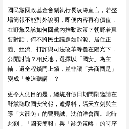
新
國民黨國政基金會副執行長凌濤直言，若整
冠
病
場簡報不能對外說明，即便內容再有價值，
毒
專
在野黨又該如何回黨內推動政策？朝野若真
區
要對話，何不將民生議題如能源、居住正
義、經濟、打詐與司法改革等攤在陽光下，
南
公開討論？相反地，選擇以「國安」為主
台
軸，還全程鎖門上鎖，豈非讓「共商國是」
灣
觀
變成「被迫聽講」？
點
更令人側目的是，總統府假日期間剛邀請在
南
野黨聽取國安簡報，遭爆料，隔天立刻與主
台
灣
導「大罷免」的曹興誠、沈伯洋會面。此時
觀
點
此刻，「國安簡報」與「罷免策略」的時序