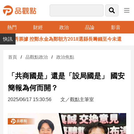
熱門
財經
政治
品論
影音
品
子嘉秀票據 控鄭永金為鄭朝方2018選縣長籌錢至今未還
觀
點
財
首頁
品觀點政治
政治焦點
經
「共商國是」還是「設局國是」 國安
台
灣
簡報為何而開？
財
經
2025/06/17 15:30:56
文／觀點主筆室
新
聞
產
經/
股