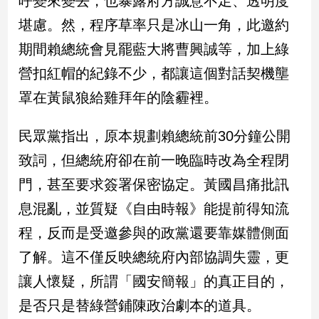
呼變來變去，也暴露府方誠意不足、透明度
民
堪慮。然，程序草率只是冰山一角，此邀約
調
國
期間賴總統會見罷藍大將曹興誠等，加上綠
會
營扣紅帽的紀錄不少，都讓這個對話契機壟
焦
點
罩在黃鼠狼給雞拜年的陰霾裡。
民眾黨指出，原本規劃賴總統前30分鐘公開
觀
致詞，但總統府卻在前一晚臨時改為全程閉
點
門，甚至要求簽署保密協定。黃國昌痛批訊
兩
息混亂，並質疑《自由時報》能提前得知流
岸/
國
程，反而是受邀參與的政黨還要靠媒體側面
際
了解。這不僅反映總統府內部協調失靈，更
社
會/
讓人懷疑，所謂「國安簡報」的真正目的，
地
是否只是替綠營鋪陳政治劇本的道具。
方