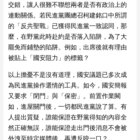
交錯，讓人很難不聯想兩者是否有政治上的
連動關係。若民進黨團總召柯建銘口中所謂
娛
樂
的「反共聖戰」已獲得民進黨一致認同，那
麼，在野黨此時赴約是否落入陷阱，為了大
娛
樂
罷免而鋪墊的陷阱。例如，出席後就有理由
星
被貼上「國安阻力」的標籤？
聞
流
行/
以上擔憂不是沒有道理，國安議題已多次成
時
為民進黨操作選情的工具。如今，國安簡報
尚
又要求「閉門」與「保密」。前置作業闕
追
星
如，進屋關門後，一切都民進黨說了算。有
人提出質疑，誰能保證在野黨得知的內容全
生
然正確無誤，誰能保證走出門後消息不會被
活
外洩至特定媒體後，再遭反咬一口？