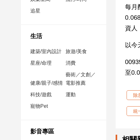
民
每月
調
追星
0.
國
會
資人
焦
生活
點
以今
建築/室內設計
旅遊/美食
00
觀
星座/命理
消費
點
至0
藝術／文創／
健康/親子/感情
電影推薦
兩
岸/
科技/遊戲
運動
除
國
際
寵物Pet
統
社
會/
地
影音專區
方
相關