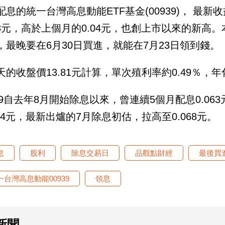
配息的統一台灣高息動能ETF基金(00939)， 最
068元，高於上個月的0.04元，也創上市以來的新高
，最晚要在6月30日買進，就能在7月23日領到錢。
天的收盤價13.81元計算，單次殖利率約0.49％，年
939自去年8月開始除息以來，曾連續5個月配息0.06
.04元，最新出爐的7月除息初估，拉高至0.068元。
息
股利
除息交易日
品觀點財經
最後買
一台灣高息動能00939
領息
新聞