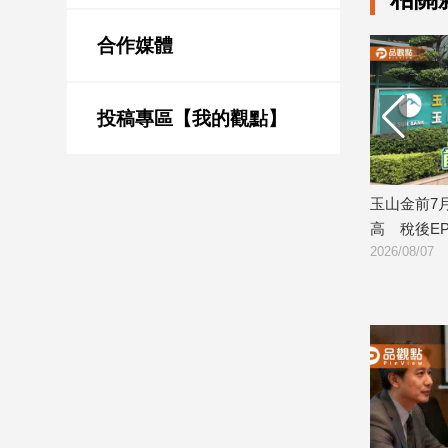
新
冠
合作媒體
病
毒
專
區
投稿專區【我的觀點】
南
力守4萬4！法人研判持續震盪 逢
玉山金前7月獲利244.4億！
台
意這些族群
高 稅後EPS自結1.51元
灣
08/07
2026/08/07
觀
點
南
台
灣
觀
點