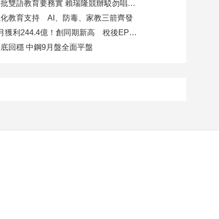
柯志恩競辦批雙語教育要務實 賴瑞隆競辦駁勿唱衰高雄
化教育支持 AI、防毒、家教三箭齊發
玉山金前7月獲利244.4億！創同期新高 稅後EPS自結1.51元
底回穩 中鋼9月盤全面平盤