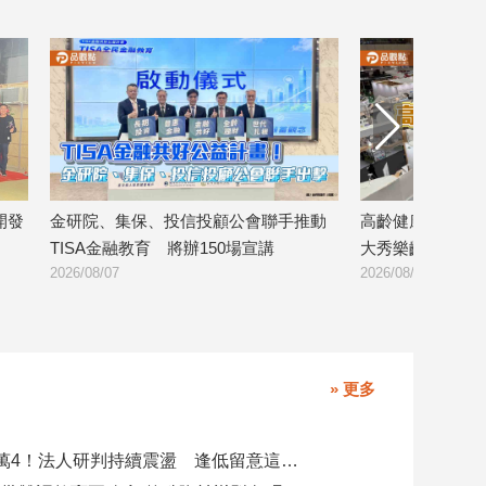
集保、投信投顧公會聯手推動
高齡健康產業博覽會登場 金融壽
融教育 將辦150場宣講
大秀樂齡金融服務！
2026/08/07
» 更多
台股力守4萬4！法人研判持續震盪 逢低留意這些族群