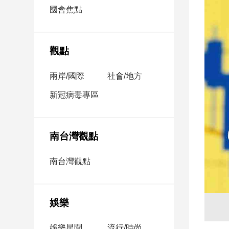
市
國會焦點
房
地
產
觀點
兩岸/國際
社會/地方
品
觀
新冠病毒專區
點
政
治
南台灣觀點
政
南台灣觀點
治
焦
點
娛樂
品
觀
點
娛樂星聞
流行/時尚