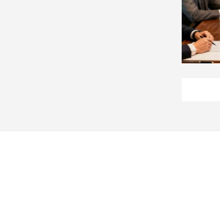
娛
樂
娛
樂
星
聞
流
行/
時
尚
追
星
生
活