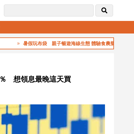
音
暑假玩布袋 親子暢遊海線生態 體驗食農樂趣
.9％ 想領息最晚這天買