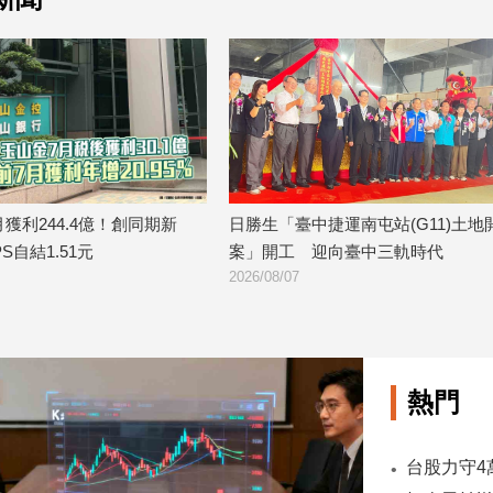
創同期新
日勝生「臺中捷運南屯站(G11)土地開發
金研院、
案」開工 迎向臺中三軌時代
TISA金
2026/08/07
2026/08/07
熱門