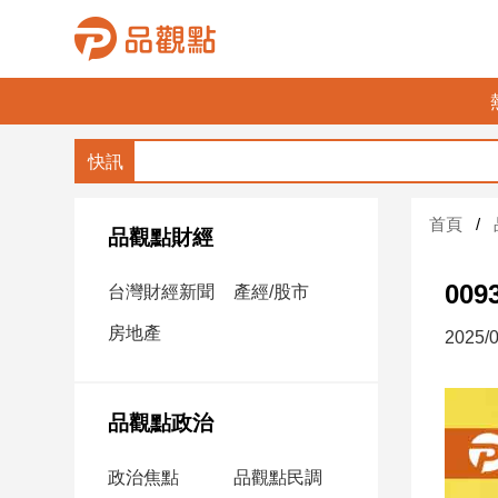
品
觀
點
財
首頁
經
品觀點財經
台
00
台灣財經新聞
產經/股市
灣
財
房地產
2025/0
經
新
聞
品觀點政治
產
經/
政治焦點
品觀點民調
股