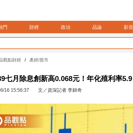
熱門
財經
政治
品論
影
品觀點財經
產經/股市
939七月除息創新高0.068元！年化殖利率5
6/16 15:56:37
文／資深記者 李錦奇