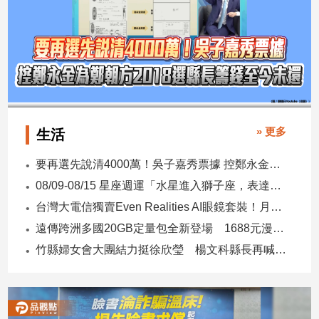
寵
物
Pet
影
音
專
» 更多
生活
區
要再選先說清4000萬！吳子嘉秀票據 控鄭永金為鄭朝方2018選縣長籌錢至今未還
08/09-08/15 星座週運「水星進入獅子座，表達力、自信與創意提升」
合
台灣大電信獨賣Even Realities AI眼鏡套裝！月付1399元 專案價3990
作
媒
遠傳跨洲多國20GB定量包全新登場 1688元漫遊逾百國家！
體
竹縣婦女會大團結力挺徐欣瑩 楊文科縣長再喊「一定要讓徐欣瑩當選」
投
稿