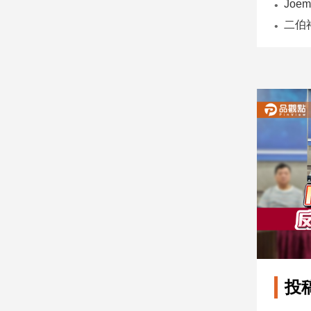
子/
感
情
藝
術
／
文
創
／
電
影
推
薦
科
技/
遊
戲
運
投
動