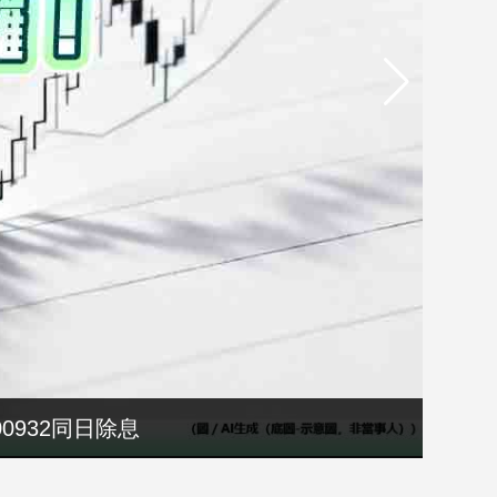
00932同日除息
禮」登場