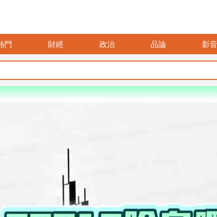
熱門
財經
政治
品論
影
父親