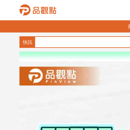
品
觀
點
財
經
台
灣
財
經
新
聞
產
經/
股