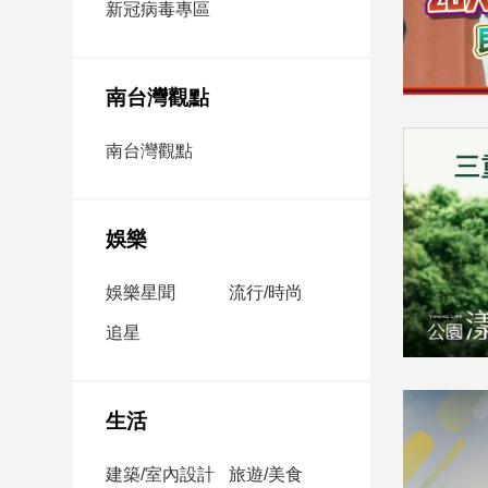
新冠病毒專區
新
冠
病
毒
南台灣觀點
專
區
南台灣觀點
南
台
娛樂
灣
娛樂星聞
流行/時尚
觀
點
追星
南
台
灣
生活
觀
點
建築/室內設計
旅遊/美食