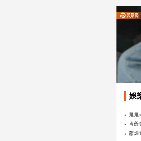
建
築/
室
內
設
計
旅
遊/
美
食
星
座/
命
娛
理
消
費
健
康/
親