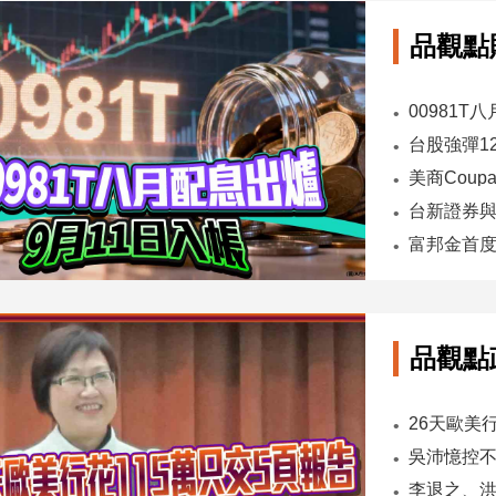
品觀點
00981T
品觀點
26天歐美
吳沛憶控
李退之、