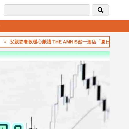
音
節餐飲暖心獻禮 THE AMNIS然一酒店「夏日藏禮」登場