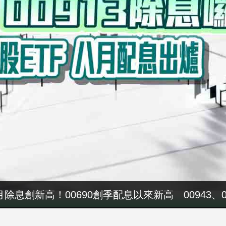
八月除息創新高！00690創季配息以來新高 00943、
親節餐飲暖心獻禮 THE AMNIS然一酒店「夏日藏