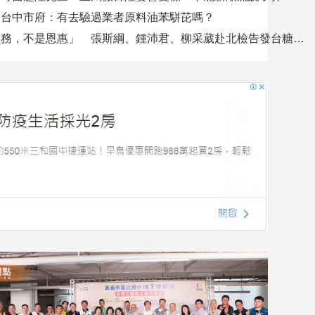
名台中市府：有去驗過業者原料油苯駢芘嗎？
「通報是義務，不是恩惠」 張斯綱、鍾沛君、柳采葳赴北檢告發台糖董事長吳明昌涉犯瀆職