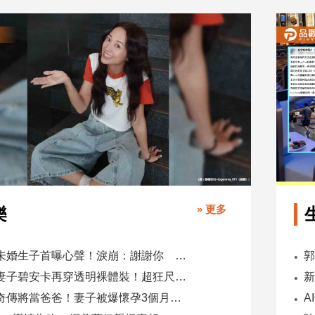
» 更多
樂
鬼鬼未婚生子首曝心聲！淚崩：謝謝你 選擇我當你父母
肯爺妻子碧安卡再穿透明裸體裝！超狂尺度引爆全網熱議
蕭煌奇傳將當爸爸！妻子被爆懷孕3個月 經紀公司回應了