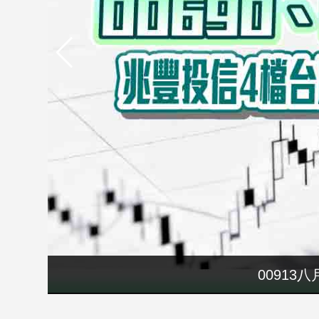
市
房
地
產
品
觀
點
政
治
政
治
焦
點
00913
父
品
觀
點