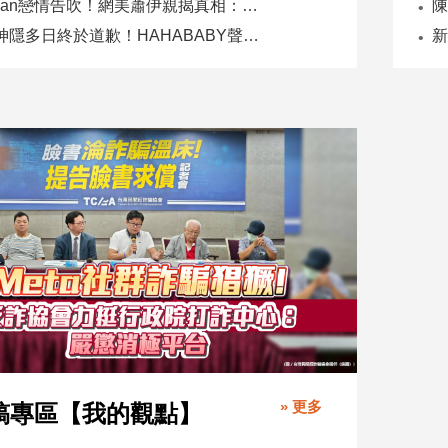
Joeman戀情告吹！網美蕭伊親揭真相：是我提分手、我封鎖他
二伯神隱多日終於道歉！HAHABABY聲明未提抄襲爭議
» 更多
稿專區【我的觀點】