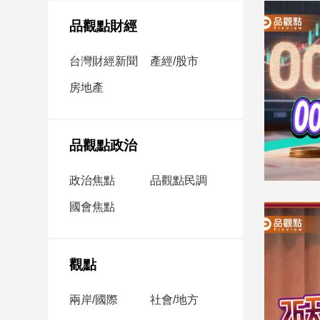
民
調
品觀點財經
國
會
台灣財經新聞
產經/股市
焦
房地產
點
觀
品觀點政治
點
政治焦點
品觀點民調
兩
國會焦點
岸/
國
際
社
觀點
會/
地
兩岸/國際
社會/地方
方