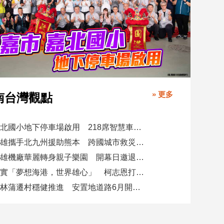
» 更多
南台灣觀點
嘉北國小地下停車場啟用 218席智慧車位打造安全通學新環境
高雄攜手北九州援助熊本 跨國城市救災模式獲日本媒體聚焦
高雄機廠華麗轉身親子樂園 開幕日邀退休職人帶路探秘百年鐵道歲月
落實「夢想海港，世界雄心」 柯志恩打造數位選戰新平台
大林蒲遷村穩健推進 安置地道路6月開工、明年啟動配地補償