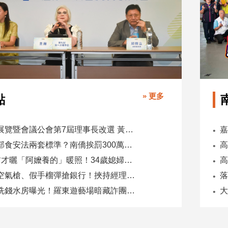
» 更多
點
全國展覽暨會議公會第7屆理事長改選 黃潔儀接任
同一部食安法兩套標準？南僑挨罰300萬 台糖驗出苯駢芘卻免責
5天前才曬「阿嬤養的」暖照！34歲媳婦慘遭公公砍死
他持空氣槍、假手榴彈搶銀行！挾持經理搶千萬 起訴求刑12年
破億洗錢水房曝光！羅東遊藝場暗藏詐團金流 負責人遭收押