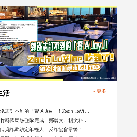
» 更多
生活
郭泓志訂不到的「饗 A Joy」！Zach LaVine 吃到了！ 網笑：運動員來吃超划算
新竹縣國民黨整隊完成 鄭麗文、楊文科同喊吹起團結號角打贏五合一 全力支持徐欣瑩
AI借貸詐欺鎖定年輕人 反詐協會示警：沒錢也可能成詐團目標