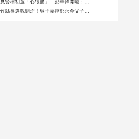
陳見賢稱初選「心很痛」 彭華幹開嗆：願賭服輸！新竹藍沒有分裂本錢
新竹縣長選戰開炸！吳子嘉控鄭永金父子「煉金」 鄭朝方被要求限期說明