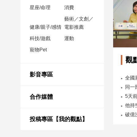
星座/命理
消費
娛
藝術／文創／
樂
健康/親子/感情
電影推薦
娛
科技/遊戲
運動
樂
寵物Pet
星
聞
觀
流
行/
影音專區
時
尚
追
合作媒體
星
投稿專區【我的觀點】
生
活