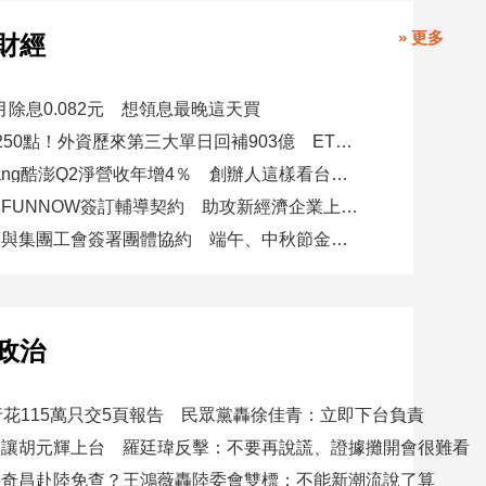
» 更多
財經
八月除息0.082元 想領息最晚這天買
台股強彈1250點！外資歷來第三大單日回補903億 ETF反彈
美商Coupang酷澎Q2淨營收年增4％ 創辦人這樣看台灣市場！
台新證券與FUNNOW簽訂輔導契約 助攻新經濟企業上市櫃
富邦金首度與集團工會簽署團體協約 端午、中秋節金提高20%納入團協
政治
行花115萬只交5頁報告 民眾黨轟徐佳青：立即下台負責
不讓胡元輝上台 羅廷瑋反擊：不要再說謊、證據攤開會很難看
洪奇昌赴陸免查？王鴻薇轟陸委會雙標：不能新潮流說了算