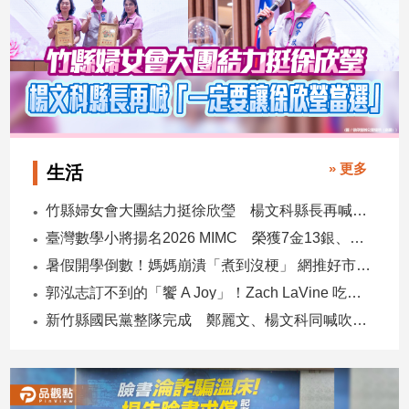
寵
物
Pet
影
音
專
» 更多
生活
區
竹縣婦女會大團結力挺徐欣瑩 楊文科縣長再喊「一定要讓徐欣瑩當選」
臺灣數學小將揚名2026 MIMC​ 榮獲7金13銀、13銅1佳作
合
暑假開學倒數！媽媽崩潰「煮到沒梗」 網推好市多神級清單：一趟搞定兩週
作
媒
郭泓志訂不到的「饗 A Joy」！Zach LaVine 吃到了！ 網笑：運動員來吃超划算
體
新竹縣國民黨整隊完成 鄭麗文、楊文科同喊吹起團結號角打贏五合一 全力支持徐欣瑩
投
稿