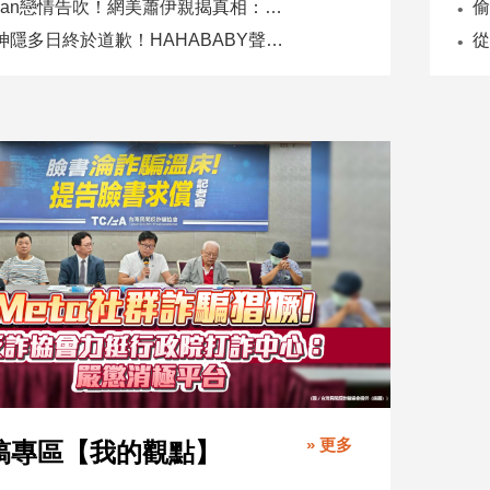
Joeman戀情告吹！網美蕭伊親揭真相：是我提分手、我封鎖他
二伯神隱多日終於道歉！HAHABABY聲明未提抄襲爭議
» 更多
稿專區【我的觀點】