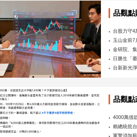
品觀點
台股力守4
品觀點
軍警消加薪