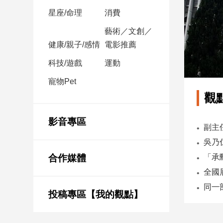
星座/命理
消費
娛
藝術／文創／
樂
健康/親子/感情
電影推薦
娛
科技/遊戲
運動
樂
星
寵物Pet
聞
觀
流
行/
影音專區
時
尚
追
合作媒體
星
投稿專區【我的觀點】
生
活