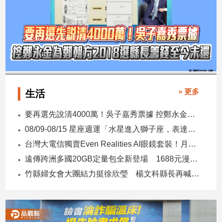
寵
物
Pet
影
音
專
» 更多
生活
區
要再選先說清4000萬！吳子嘉秀票據 控鄭永金為鄭朝方2018選縣長籌錢至今未還
08/09-08/15 星座週運「水星進入獅子座，表達力、自信與創意提升」
合
台灣大電信獨賣Even Realities AI眼鏡套裝！月付1399元 專案價3990
作
媒
遠傳跨洲多國20GB定量包全新登場 1688元漫遊逾百國家！
體
竹縣婦女會大團結力挺徐欣瑩 楊文科縣長再喊「一定要讓徐欣瑩當選」
投
稿