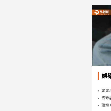
建
築/
室
內
設
計
旅
遊/
美
食
星
座/
命
娛
理
消
費
健
康/
親