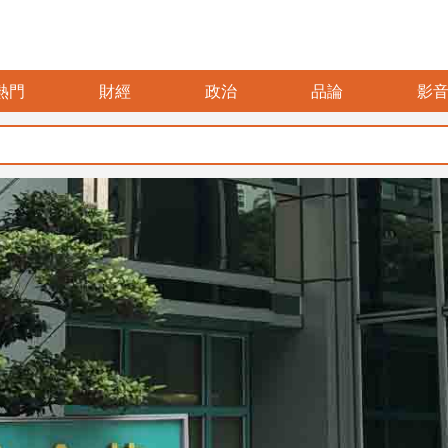
熱門
財經
政治
品論
影
暑假