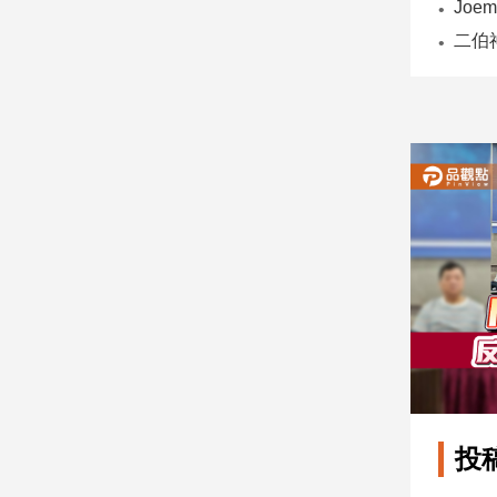
子/
感
情
藝
術
／
文
創
／
電
影
推
薦
科
技/
遊
戲
運
投
動