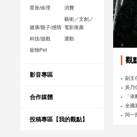
星座/命理
消費
娛
藝術／文創／
樂
健康/親子/感情
電影推薦
娛
科技/遊戲
運動
樂
星
寵物Pet
聞
觀
流
行/
影音專區
時
尚
追
合作媒體
星
投稿專區【我的觀點】
生
活