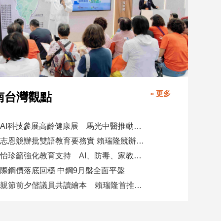
» 更多
南台灣觀點
攜AI科技參展高齡健康展 馬光中醫推動預防醫學迎接長壽新經濟
柯志恩競辦批雙語教育要務實 賴瑞隆競辦駁勿唱衰高雄
陳怡珍籲強化教育支持 AI、防毒、家教三箭齊發
際鋼價落底回穩 中鋼9月盤全面平盤
父親節前夕偕議員共讀繪本 賴瑞隆首推七大行動建雙語之都