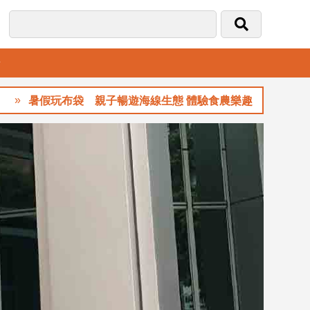
音
玩布袋 親子暢遊海線生態 體驗食農樂趣
玉