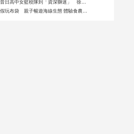
從昔日高中女籃校隊到「資深獅迷」 徐欣瑩現身攻城獅開訓為球隊加油
暑假玩布袋 親子暢遊海線生態 體驗食農樂趣