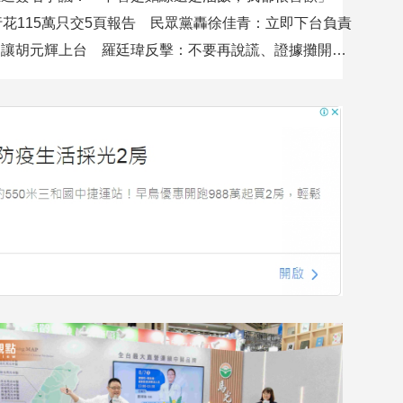
行花115萬只交5頁報告 民眾黨轟徐佳青：立即下台負責
吳沛憶控不讓胡元輝上台 羅廷瑋反擊：不要再說謊、證據攤開會很難看