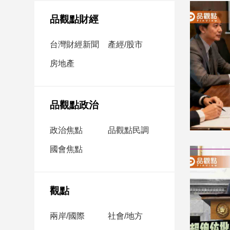
民
調
品觀點財經
國
會
台灣財經新聞
產經/股市
焦
房地產
點
觀
品觀點政治
點
政治焦點
品觀點民調
兩
國會焦點
岸/
國
際
社
觀點
會/
地
兩岸/國際
社會/地方
方