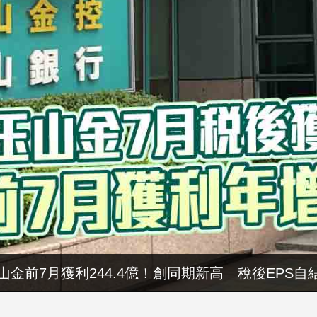
山金前7月獲利244.4億！創同期新高 稅後EPS自結
暑假玩布袋 親子暢遊海線生態 體驗食農樂趣