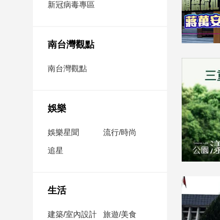
新冠病毒專區
新
冠
病
毒
南台灣觀點
專
區
南台灣觀點
南
台
娛樂
灣
觀
娛樂星聞
流行/時尚
點
追星
南
台
灣
生活
觀
點
建築/室內設計
旅遊/美食