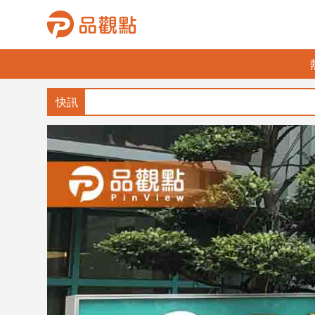
品
觀
點
財
經
台
灣
財
經
新
聞
產
經/
股