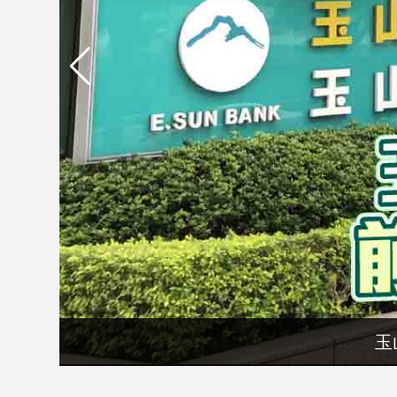
市
房
地
產
品
觀
點
政
治
政
治
焦
點
玉
品
觀
點