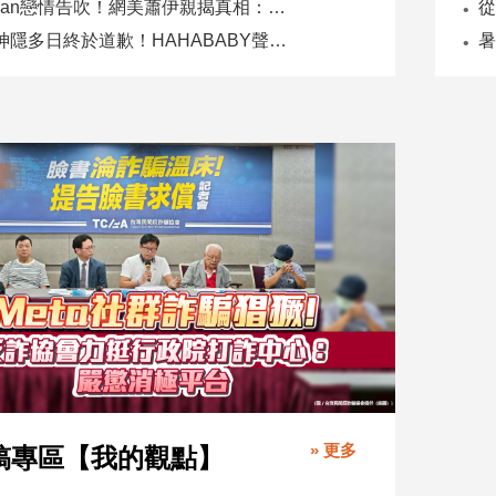
Joeman戀情告吹！網美蕭伊親揭真相：是我提分手、我封鎖他
二伯神隱多日終於道歉！HAHABABY聲明未提抄襲爭議
» 更多
稿專區【我的觀點】