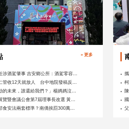
» 更多
點
副主任涉酒駕肇事 吉安鄉公所：酒駕零容忍 請辭獲准
吳乃仁管收12天就放人 台中地院發稿反駁：沒有司法雙標
「承勳的未來，誰還給我們？」楊媽媽泣控教唆少女怕毀前途
全國展覽暨會議公會第7屆理事長改選 黃潔儀接任
國
同一部食安法兩套標準？南僑挨罰300萬 台糖驗出苯駢芘卻免責