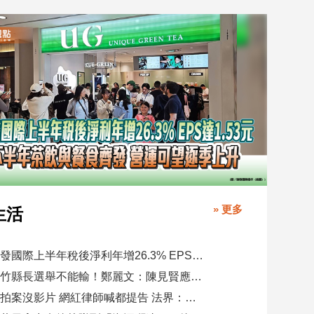
» 更多
生活
聯發國際上半年稅後淨利年增26.3% EPS達1.53元 下半年茶飲與餐食齊發 營運可望逐季上升
新竹縣長選舉不能輸！鄭麗文：陳見賢應不至於親痛仇快
偷拍案沒影片 網紅律師喊都提告 法界：須具備侵權要件