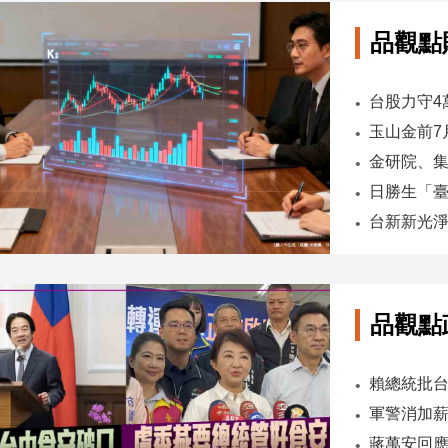
品觀點
台股力守4
品觀點
軍警消加薪
蔣萬安回