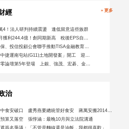
» 更多
財經
萬4！法人研判持續震盪 逢低留意這些族群
玉山金前7月獲利244.4億！創同期新高 稅後EPS自結1.51元
金研院、集保、投信投顧公會聯手推動TISA金融教育 將辦150場宣講
日勝生「臺中捷運南屯站(G11)土地開發案」開工 迎向臺中三軌時代
台新新光淨零論壇第5年登場 上銀、強茂、宏碁、金寶經驗分享！
政治
賴總統批台中食安破口 盧秀燕要總統管好食安 蔣萬安搬2014「食安即國安」打臉
預算又落空 張惇涵：最晚10月與立法院溝通
應遮簽名爭議：「不管是麵線還是油飯，我都很喜歡」