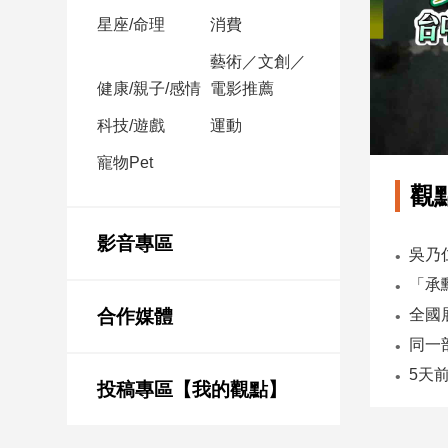
星座/命理
消費
娛
藝術／文創／
樂
健康/親子/感情
電影推薦
娛
科技/遊戲
運動
樂
寵物Pet
星
聞
觀
流
行/
影音專區
時
尚
追
合作媒體
星
投稿專區【我的觀點】
生
活