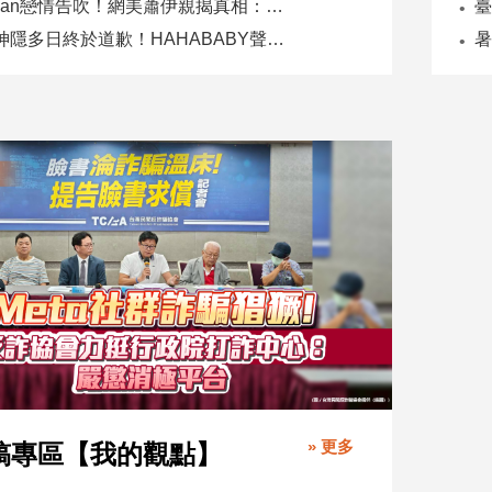
Joeman戀情告吹！網美蕭伊親揭真相：是我提分手、我封鎖他
二伯神隱多日終於道歉！HAHABABY聲明未提抄襲爭議
» 更多
稿專區【我的觀點】