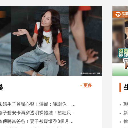
» 更多
樂
鬼鬼未婚生子首曝心聲！淚崩：謝謝你 選擇我當你父母
肯爺妻子碧安卡再穿透明裸體裝！超狂尺度引爆全網熱議
蕭煌奇傳將當爸爸！妻子被爆懷孕3個月 經紀公司回應了