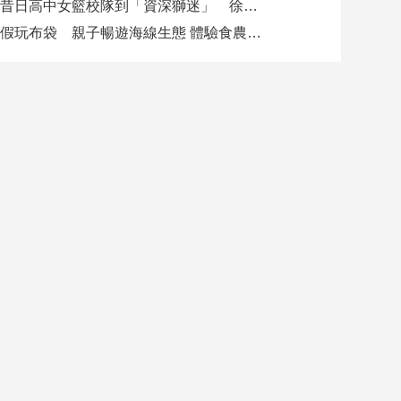
從昔日高中女籃校隊到「資深獅迷」 徐欣瑩現身攻城獅開訓為球隊加油
暑假玩布袋 親子暢遊海線生態 體驗食農樂趣