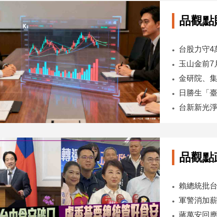
品觀點
台股力守4
品觀點
軍警消加薪
蔣萬安回