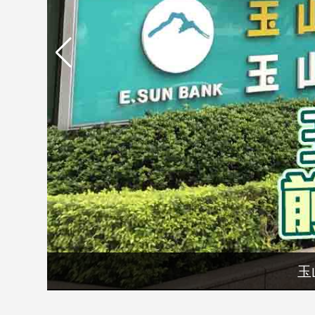
市
房
地
產
品
觀
點
政
治
政
治
焦
點
玉
品
觀
點