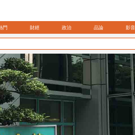
熱門
財經
政治
品論
影
暑