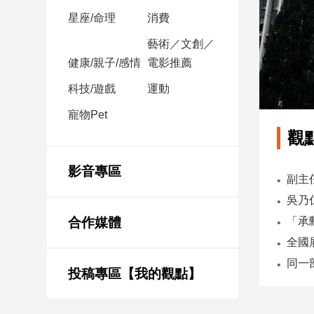
星座/命理
消費
娛
藝術／文創／
樂
健康/親子/感情
電影推薦
娛
科技/遊戲
運動
樂
星
寵物Pet
聞
觀
流
行/
影音專區
時
尚
追
合作媒體
星
投稿專區【我的觀點】
生
活