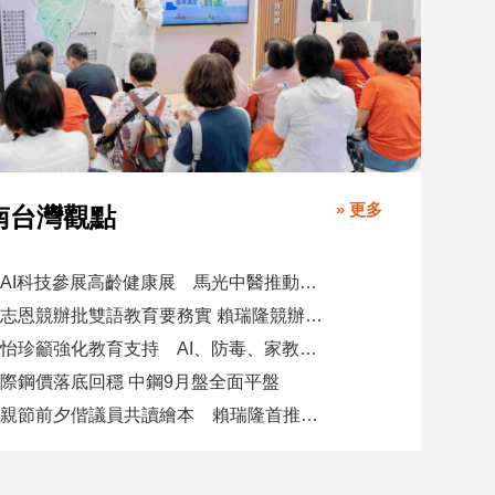
» 更多
南台灣觀點
攜AI科技參展高齡健康展 馬光中醫推動預防醫學迎接長壽新經濟
柯志恩競辦批雙語教育要務實 賴瑞隆競辦駁勿唱衰高雄
陳怡珍籲強化教育支持 AI、防毒、家教三箭齊發
際鋼價落底回穩 中鋼9月盤全面平盤
父親節前夕偕議員共讀繪本 賴瑞隆首推七大行動建雙語之都