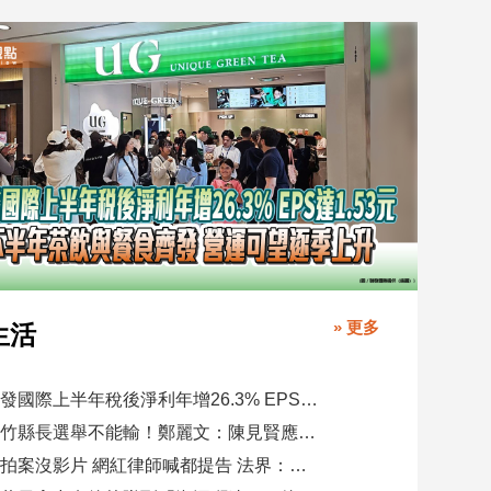
» 更多
生活
聯發國際上半年稅後淨利年增26.3% EPS達1.53元 下半年茶飲與餐食齊發 營運可望逐季上升
新竹縣長選舉不能輸！鄭麗文：陳見賢應不至於親痛仇快
偷拍案沒影片 網紅律師喊都提告 法界：須具備侵權要件