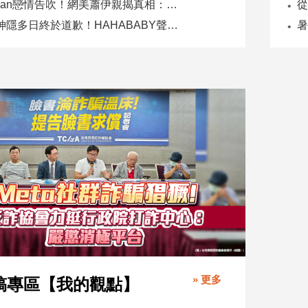
Joeman戀情告吹！網美蕭伊親揭真相：是我提分手、我封鎖他
二伯神隱多日終於道歉！HAHABABY聲明未提抄襲爭議
» 更多
稿專區【我的觀點】