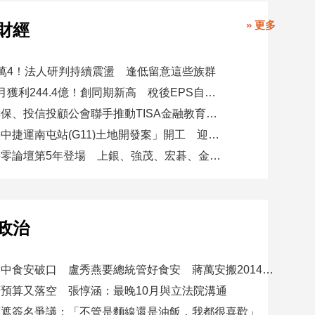
» 更多
財經
萬4！法人研判持續震盪 逢低留意這些族群
玉山金前7月獲利244.4億！創同期新高 稅後EPS自結1.51元
金研院、集保、投信投顧公會聯手推動TISA金融教育 將辦150場宣講
日勝生「臺中捷運南屯站(G11)土地開發案」開工 迎向臺中三軌時代
台新新光淨零論壇第5年登場 上銀、強茂、宏碁、金寶經驗分享！
政治
賴總統批台中食安破口 盧秀燕要總統管好食安 蔣萬安搬2014「食安即國安」打臉
預算又落空 張惇涵：最晚10月與立法院溝通
應遮簽名爭議：「不管是麵線還是油飯，我都很喜歡」