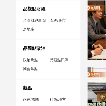
民
調
品觀點財經
國
會
台灣財經新聞
產經/股市
焦
房地產
點
觀
品觀點政治
點
政治焦點
品觀點民調
兩
國會焦點
岸/
國
際
社
觀點
會/
地
兩岸/國際
社會/地方
方