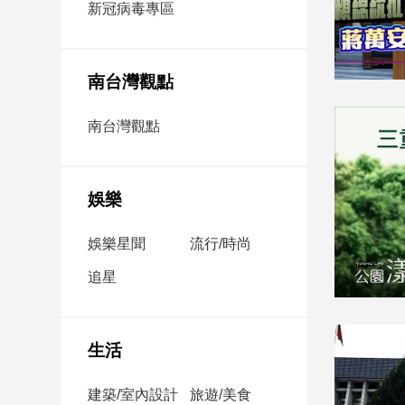
新冠病毒專區
新
冠
病
毒
南台灣觀點
專
區
南台灣觀點
南
台
娛樂
灣
觀
娛樂星聞
流行/時尚
點
追星
南
台
灣
生活
觀
點
建築/室內設計
旅遊/美食