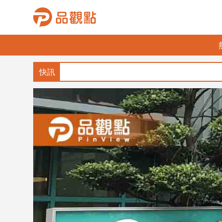
品
觀
點
財
經
台
灣
財
經
新
聞
產
經/
股