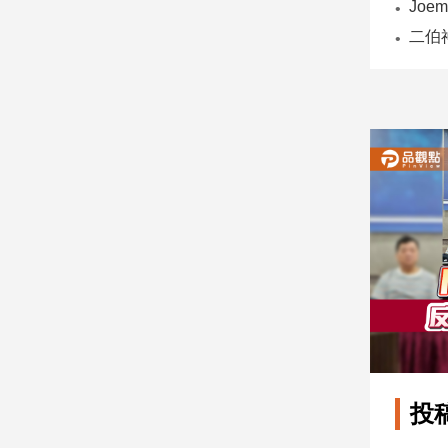
子/
感
情
藝
術
／
文
創
／
電
影
推
薦
科
技/
遊
戲
運
投
動