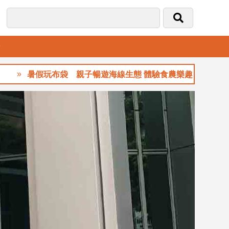
音
假玩布袋 親子暢遊海線生態 體驗食農樂趣