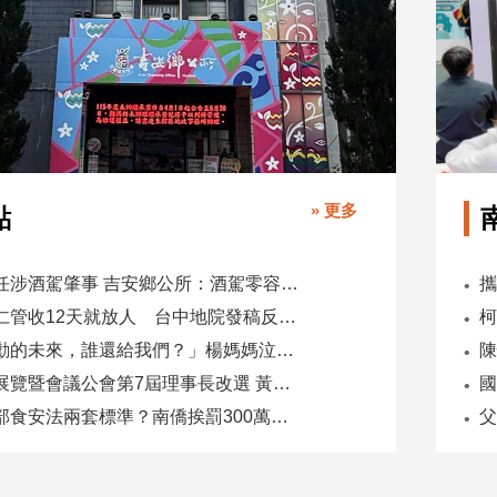
» 更多
點
副主任涉酒駕肇事 吉安鄉公所：酒駕零容忍 請辭獲准
吳乃仁管收12天就放人 台中地院發稿反駁：沒有司法雙標
「承勳的未來，誰還給我們？」楊媽媽泣控教唆少女怕毀前途
全國展覽暨會議公會第7屆理事長改選 黃潔儀接任
國
同一部食安法兩套標準？南僑挨罰300萬 台糖驗出苯駢芘卻免責