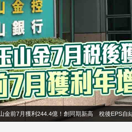
山金前7月獲利244.4億！創同期新高 稅後EPS自結
暑假玩布袋 親子暢遊海線生態 體驗食農樂趣