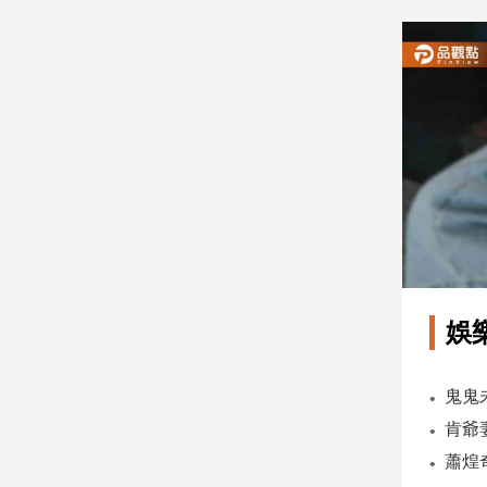
建
築/
室
內
設
計
旅
遊/
美
食
星
座/
命
娛
理
消
費
健
康/
親