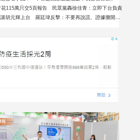
行花115萬只交5頁報告 民眾黨轟徐佳青：立即下台負責
吳沛憶控不讓胡元輝上台 羅廷瑋反擊：不要再說謊、證據攤開會很難看