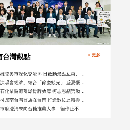
» 更多
南台灣觀點
高雄陸奧市深化交流 即日啟動景點互惠、簽署教育合作MOU
「演唱會經濟」結合「節慶觀光」 盛夏優惠券帶動商圈消費升溫
憂石化業關廠引爆骨牌效應 柯志恩籲勞動部納入僱用安定第十類
壽司郎南台灣首店在台南 打造數位迴轉壽司新體驗
高市府澄清未向台糖推薦人事 籲停止不實影射