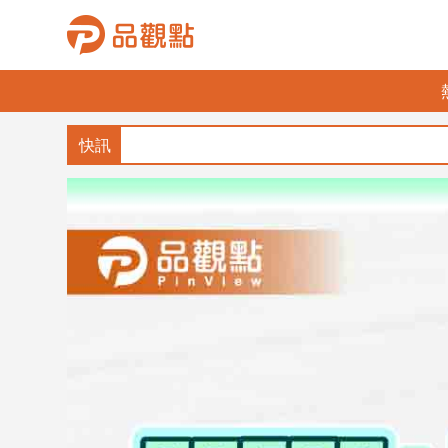
品
觀
點
財
經
台
灣
財
經
新
聞
產
經/
股