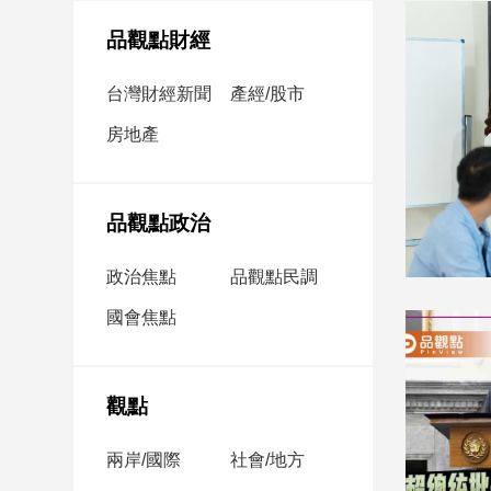
民
調
品觀點財經
國
會
台灣財經新聞
產經/股市
焦
房地產
點
觀
品觀點政治
點
政治焦點
品觀點民調
兩
國會焦點
岸/
國
際
社
觀點
會/
地
兩岸/國際
社會/地方
方