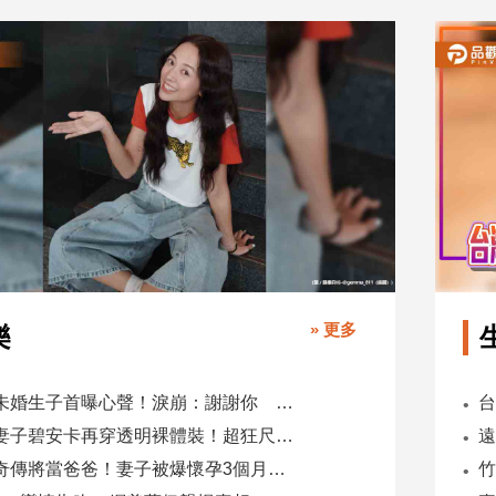
» 更多
樂
鬼鬼未婚生子首曝心聲！淚崩：謝謝你 選擇我當你父母
肯爺妻子碧安卡再穿透明裸體裝！超狂尺度引爆全網熱議
蕭煌奇傳將當爸爸！妻子被爆懷孕3個月 經紀公司回應了