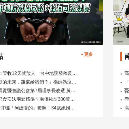
» 更多
點
吳乃仁管收12天就放人 台中地院發稿反駁：沒有司法雙標
「承勳的未來，誰還給我們？」楊媽媽泣控教唆少女怕毀前途
全國展覽暨會議公會第7屆理事長改選 黃潔儀接任
同一部食安法兩套標準？南僑挨罰300萬 台糖驗出苯駢芘卻免責
5天前才曬「阿嬤養的」暖照！34歲媳婦慘遭公公砍死