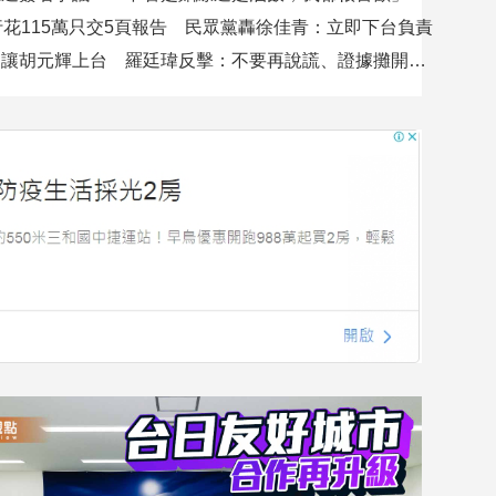
行花115萬只交5頁報告 民眾黨轟徐佳青：立即下台負責
吳沛憶控不讓胡元輝上台 羅廷瑋反擊：不要再說謊、證據攤開會很難看