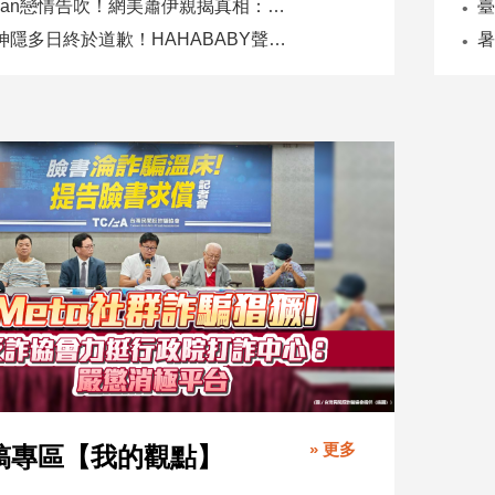
Joeman戀情告吹！網美蕭伊親揭真相：是我提分手、我封鎖他
二伯神隱多日終於道歉！HAHABABY聲明未提抄襲爭議
» 更多
稿專區【我的觀點】