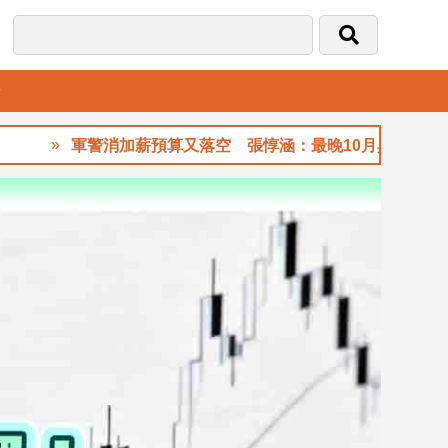
音
軍警消加薪預算又落空 張惇涵：最晚10月與立法院溝通