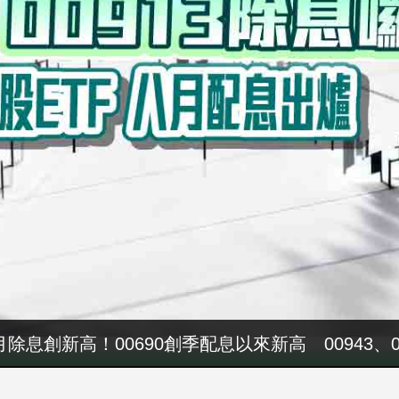
八月除息創新高！00690創季配息以來新高 00943、
軍警消加薪預算又落空 張惇涵：最晚10月與立法