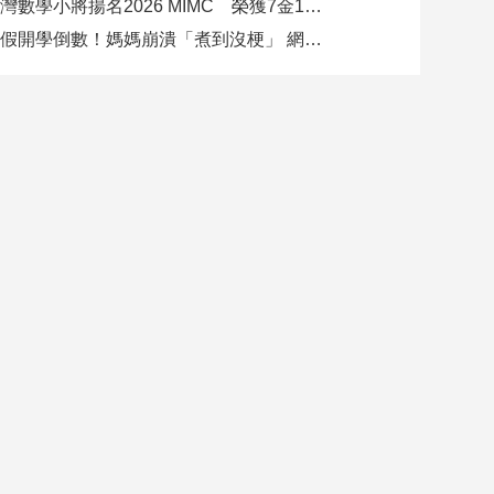
臺灣數學小將揚名2026 MIMC​ 榮獲7金13銀、13銅1佳作
暑假開學倒數！媽媽崩潰「煮到沒梗」 網推好市多神級清單：一趟搞定兩週