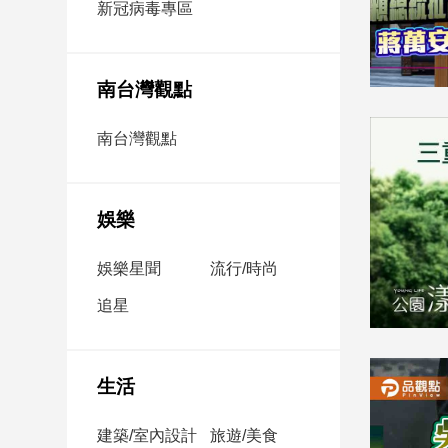
新冠病毒專區
新
冠
病
毒
南台灣觀點
專
區
南台灣觀點
南
台
娛樂
灣
娛樂星聞
流行/時尚
觀
點
追星
南
台
灣
生活
觀
點
建築/室內設計
旅遊/美食