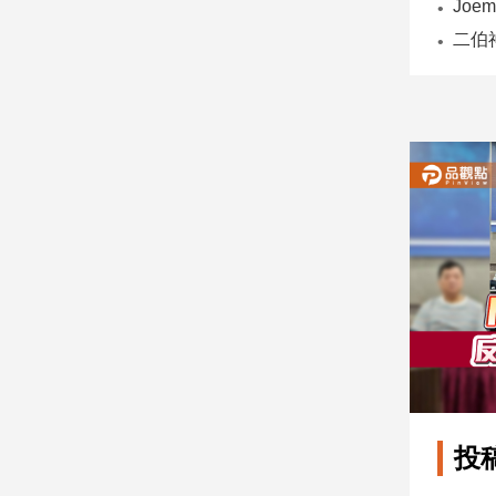
子/
感
情
藝
術
／
文
創
／
電
影
推
薦
科
技/
遊
戲
運
投
動