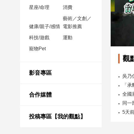
星座/命理
消費
娛
藝術／文創／
樂
健康/親子/感情
電影推薦
娛
科技/遊戲
運動
樂
寵物Pet
星
聞
觀
流
行/
影音專區
時
尚
追
合作媒體
星
投稿專區【我的觀點】
生
活