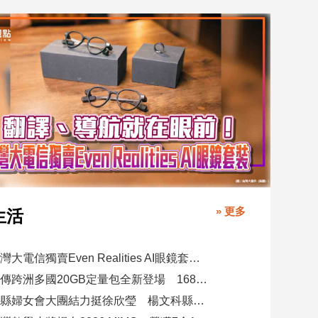
» 更多
生活
台灣大電信獨賣Even Realities AI眼鏡套裝！月付1399元 專案價3990
遠傳跨洲多國20GB定量包全新登場 1688元漫遊逾百國家！
竹縣婦女會大團結力挺徐欣瑩 楊文科縣長再喊「一定要讓徐欣瑩當選」