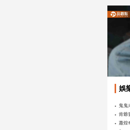
建
築/
室
內
設
計
旅
遊/
美
食
星
座/
命
娛
理
消
費
健
康/
親