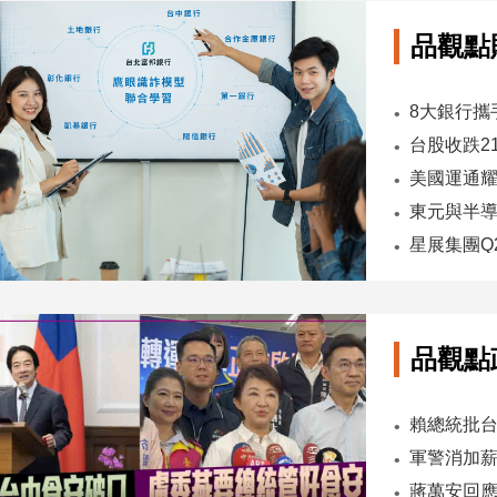
品觀點
台股收跌2
東元與半導
品觀點
軍警消加薪
蔣萬安回