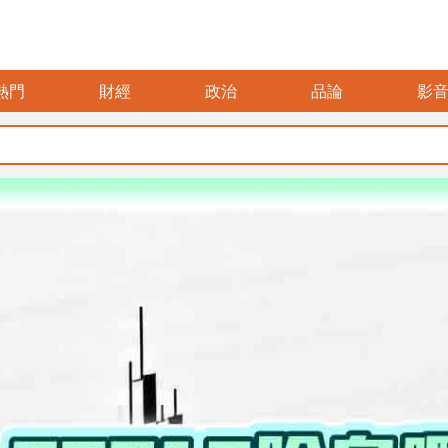
熱門
財經
政治
品論
影