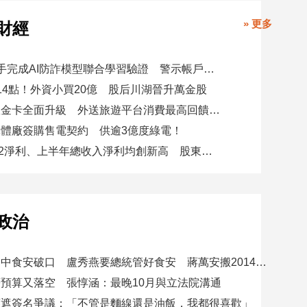
» 更多
財經
8大銀行攜手完成AI防詐模型聯合學習驗證 警示帳戶準確度提升2倍
14點！外資小買20億 股后川湖晉升萬金股
美國運通耀金卡全面升級 外送旅遊平台消費最高回饋4400刷卡金！
體廠簽購售電契約 供逾3億度綠電！
星展集團Q2淨利、上半年總收入淨利均創新高 股東權益報酬率17.5%
政治
賴總統批台中食安破口 盧秀燕要總統管好食安 蔣萬安搬2014「食安即國安」打臉
預算又落空 張惇涵：最晚10月與立法院溝通
應遮簽名爭議：「不管是麵線還是油飯，我都很喜歡」