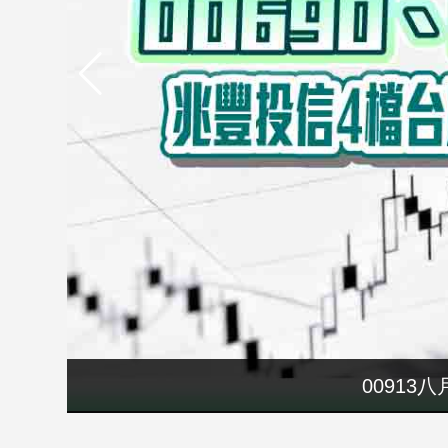
市
房
地
產
品
觀
點
政
治
政
治
焦
點
00913
品
觀
點