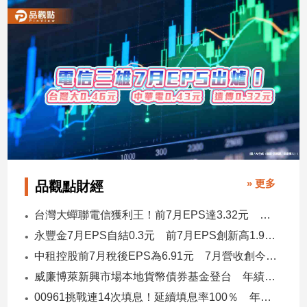
市
房
地
產
品
觀
點
政
治
» 更多
品觀點財經
政
台灣大蟬聯電信獲利王！前7月EPS達3.32元 中華電3.11、遠傳2.46元
治
永豐金7月EPS自結0.3元 前7月EPS創新高1.96元！
焦
點
中租控股前7月稅後EPS為6.91元 7月營收創今年新高
品
威廉博萊新興市場本地貨幣債券基金登台 年績效逾2成吸引法人目光！
觀
00961挑戰連14次填息！延續填息率100％ 年化配息率逾17％
點