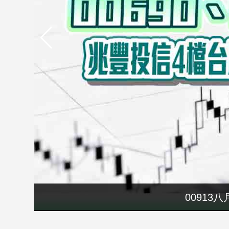
市
房
地
產
品
觀
點
政
治
政
治
焦
點
00913
品
觀
點