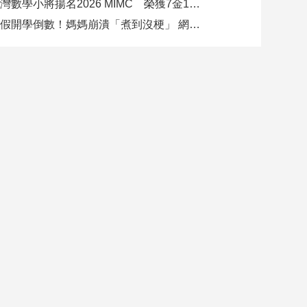
臺灣數學小將揚名2026 MIMC​ 榮獲7金13銀、13銅1佳作
暑假開學倒數！媽媽崩潰「煮到沒梗」 網推好市多神級清單：一趟搞定兩週