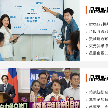
品觀點
台股收跌2
東元與半導
品觀點
軍警消加薪
蔣萬安回