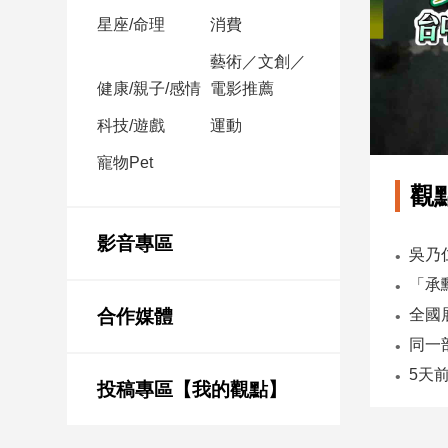
星座/命理
消費
娛
藝術／文創／
樂
健康/親子/感情
電影推薦
娛
科技/遊戲
運動
樂
寵物Pet
星
聞
觀
流
行/
影音專區
時
尚
追
合作媒體
星
投稿專區【我的觀點】
生
活