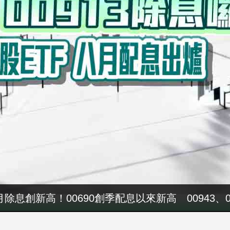
八月除息創新高！00690創季配息以來新高 00943、
軍警消加薪預算又落空 張惇涵：最晚10月與立法