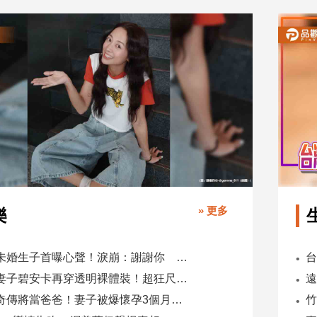
» 更多
樂
鬼鬼未婚生子首曝心聲！淚崩：謝謝你 選擇我當你父母
肯爺妻子碧安卡再穿透明裸體裝！超狂尺度引爆全網熱議
蕭煌奇傳將當爸爸！妻子被爆懷孕3個月 經紀公司回應了