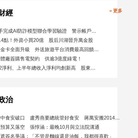
» 更多
財經
8大銀行攜手完成AI防詐模型聯合學習驗證 警示帳戶準確度提升2倍
14點！外資小買20億 股后川湖晉升萬金股
美國運通耀金卡全面升級 外送旅遊平台消費最高回饋4400刷卡金！
體廠簽購售電契約 供逾3億度綠電！
星展集團Q2淨利、上半年總收入淨利均創新高 股東權益報酬率17.5%
政治
賴總統批台中食安破口 盧秀燕要總統管好食安 蔣萬安搬2014「食安即國安」打臉
預算又落空 張惇涵：最晚10月與立法院溝通
應遮簽名爭議：「不管是麵線還是油飯，我都很喜歡」