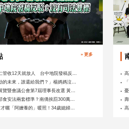
» 更多
點
吳乃仁管收12天就放人 台中地院發稿反駁：沒有司法雙標
「承勳的未來，誰還給我們？」楊媽媽泣控教唆少女怕毀前途
全國展覽暨會議公會第7屆理事長改選 黃潔儀接任
同一部食安法兩套標準？南僑挨罰300萬 台糖驗出苯駢芘卻免責
5天前才曬「阿嬤養的」暖照！34歲媳婦慘遭公公砍死