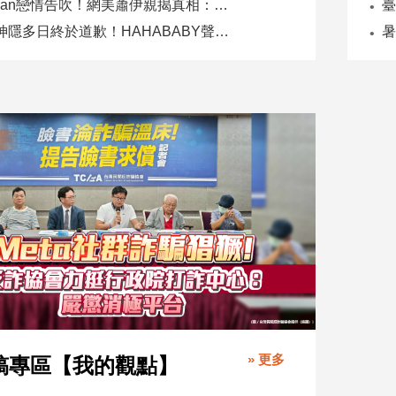
Joeman戀情告吹！網美蕭伊親揭真相：是我提分手、我封鎖他
二伯神隱多日終於道歉！HAHABABY聲明未提抄襲爭議
» 更多
稿專區【我的觀點】