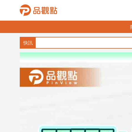
品
觀
點
財
經
台
灣
財
經
新
聞
產
經/
股