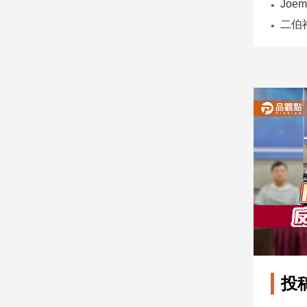
子/
感
情
藝
術
／
文
創
／
電
影
推
薦
科
技/
遊
戲
運
投
動