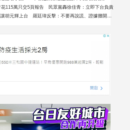
行花115萬只交5頁報告 民眾黨轟徐佳青：立即下台負責
吳沛憶控不讓胡元輝上台 羅廷瑋反擊：不要再說謊、證據攤開會很難看