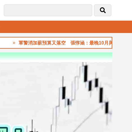
音
軍警消加薪預算又落空 張惇涵：最晚10月與立法院溝通