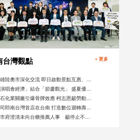
» 更多
南台灣觀點
高雄陸奧市深化交流 即日啟動景點互惠、簽署教育合作MOU
「演唱會經濟」結合「節慶觀光」 盛夏優惠券帶動商圈消費升溫
憂石化業關廠引爆骨牌效應 柯志恩籲勞動部納入僱用安定第十類
壽司郎南台灣首店在台南 打造數位迴轉壽司新體驗
高市府澄清未向台糖推薦人事 籲停止不實影射