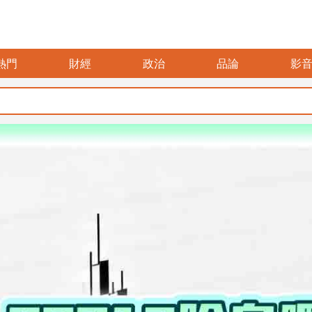
熱門
財經
政治
品論
影