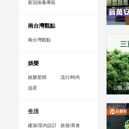
新冠病毒專區
新
冠
病
毒
南台灣觀點
專
區
南台灣觀點
南
台
娛樂
灣
娛樂星聞
流行/時尚
觀
點
追星
南
台
灣
生活
觀
點
建築/室內設計
旅遊/美食