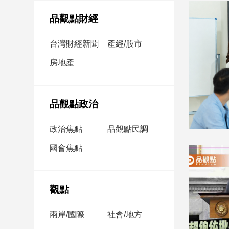
民
調
品觀點財經
國
會
台灣財經新聞
產經/股市
焦
房地產
點
觀
品觀點政治
點
政治焦點
品觀點民調
兩
國會焦點
岸/
國
際
社
觀點
會/
地
兩岸/國際
社會/地方
方