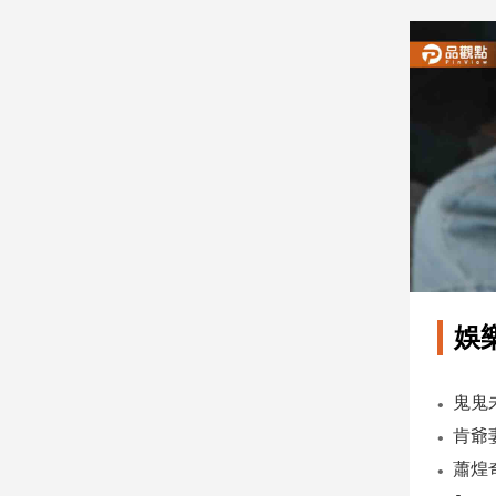
建
築/
室
內
設
計
旅
遊/
美
食
星
座/
命
娛
理
消
費
健
康/
親