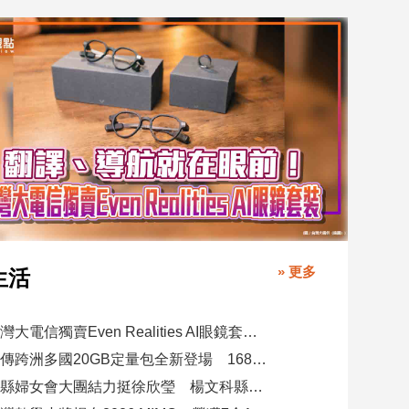
» 更多
生活
台灣大電信獨賣Even Realities AI眼鏡套裝！月付1399元 專案價3990
遠傳跨洲多國20GB定量包全新登場 1688元漫遊逾百國家！
竹縣婦女會大團結力挺徐欣瑩 楊文科縣長再喊「一定要讓徐欣瑩當選」