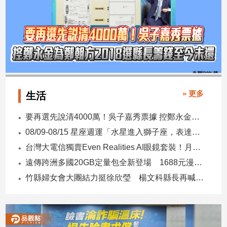
寵
物
Pet
影
音
專
» 更多
生活
區
要再選先說清4000萬！吳子嘉秀票據 控鄭永金為鄭朝方2018選縣長籌錢至今未還
08/09-08/15 星座週運「水星進入獅子座，表達力、自信與創意提升」
合
台灣大電信獨賣Even Realities AI眼鏡套裝！月付1399元 專案價3990
作
媒
遠傳跨洲多國20GB定量包全新登場 1688元漫遊逾百國家！
體
竹縣婦女會大團結力挺徐欣瑩 楊文科縣長再喊「一定要讓徐欣瑩當選」
投
稿