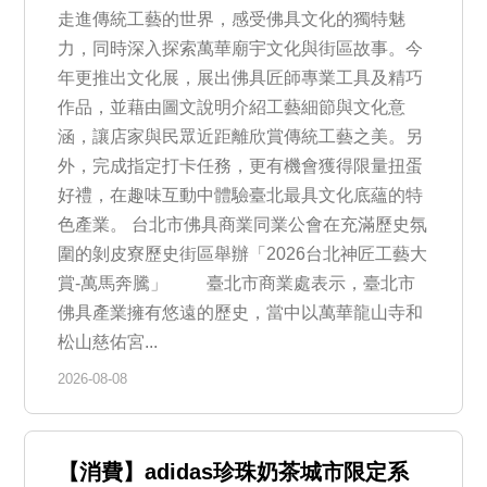
走進傳統工藝的世界，感受佛具文化的獨特魅
力，同時深入探索萬華廟宇文化與街區故事。今
年更推出文化展，展出佛具匠師專業工具及精巧
作品，並藉由圖文說明介紹工藝細節與文化意
涵，讓店家與民眾近距離欣賞傳統工藝之美。另
外，完成指定打卡任務，更有機會獲得限量扭蛋
好禮，在趣味互動中體驗臺北最具文化底蘊的特
色產業。 台北市佛具商業同業公會在充滿歷史氛
圍的剝皮寮歷史街區舉辦「2026台北神匠工藝大
賞-萬馬奔騰」 臺北市商業處表示，臺北市
佛具產業擁有悠遠的歷史，當中以萬華龍山寺和
松山慈佑宮...
2026-08-08
【消費】adidas珍珠奶茶城市限定系