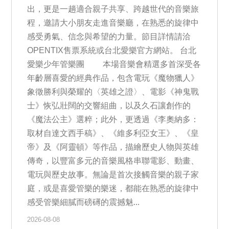
出，更是一趟適合親子共享、跨越世代的音樂旅
程，邀請大小朋友走進音樂廳，在熟悉的旋律中
感受勇氣、信念與希望的力量。節目詳情請洽
OPENTIX售票系統或台北愛樂官方網站。 台北
愛樂少年管樂團 本場音樂會精選多首深受各
年齡層喜愛的經典作品，包含電玩《魔物獵人》
象徵勝利與榮耀的〈英雄之證〉、電影《神鬼戰
士》恢弘壯闊的交響組曲，以及久石讓創作的
《魔法公主》選粹；此外，更透過《李奧納多：
取材自達文西手稿》、《維多利亞女王》、《皇
帝》及《阿靈頓》等作品，描繪歷史人物與英雄
傳奇，以豐富多元的音樂風格串聯電影、動畫、
電玩與歷史故事。無論是首次接觸音樂的親子家
庭，或是喜愛管樂的樂迷，都能在熟悉的旋律中
感受管樂細膩而磅礡的震撼魅...
2026-08-08