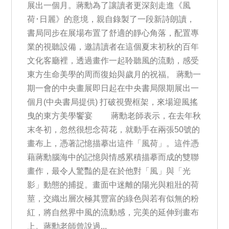
展出一個月。蔣勳為了讓讀者更深刻走進《風
荷･日麗》的意境，親自錄製了一段新詩朗讀，
書局同步在展場布置了舒適的靜心角落，配置專
業的視聽設備，邀請讀者在這個夏末初秋的百年
文化客廳裡，透過畫作一起聆聽風的流動，感受
東方生命美學的周而復始與歲月的祝福。 蔣勳一
期一會的中央畫展即日起在中央書局限期展出一
個月(中央書局提供) 打破視覺框架，來場迎風搖
曳的東方美學饗宴 蔣勳老師表示，在去年秋
末冬初，忽然很想念荷花，就動手在兩張50號的
畫布上，憑著記憶描摹出這件「風荷」。這件憑
藉蔣勳腦海中的記憶與情感累積描摹而成的雙聯
畫作，最令人驚豔的是在於他對「風」與「光
影」動態的捕捉。畫面中迷離的陽光與粗壯的荷
莖，交織出層次極其豐富的綠色與若有似無的粉
紅，將自然界中風的流動感，完美的延伸到畫布
上。蔣勳老師曾說過...