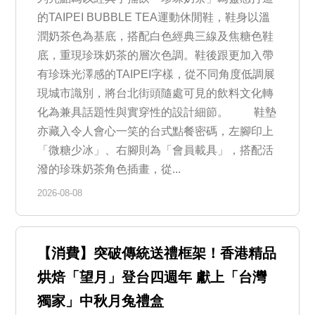
的TAIPEI BUBBLE TEA運動休閒鞋，鞋身以溫
潤奶茶色為基底，搭配白色經典三線及焦糖色鞋
底，重現珍珠奶茶的層次色調。鞋後跟更加入帶
有珍珠光澤感的TAIPEI字樣，從不同角度低調展
現城市識別，將台北街頭隨處可見的飲料文化轉
化為兼具話題性與實穿性的設計細節。 鞋墊
亦藏入令人會心一笑的台式點餐密碼，左腳印上
「微糖少冰」、右腳則為「會員載具」，搭配活
潑的珍珠奶茶角色插畫，從...
2026-08-08
【消費】突破傳統送禮框架！香港精品
烘焙「望月」登台四週年 獻上「台灣
獨家」中秋月兔禮盒