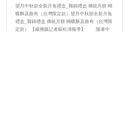
望月中秋節全新月兔禮盒_雜錦禮盒 傳統月餅 蝴
蝶酥及曲奇（台灣限定款）望月中秋節全新月兔
禮盒_雜錦禮盒 傳統月餅 蝴蝶酥及曲奇（台灣限
定款） 【威傳媒記者蘇松濤報導】 隨著中
秋佳節將近，高端贈禮市場逐漸白熱化。來自香
港的精品級烘焙品牌「望月」今年迎來登台四週
年，深入洞察台灣消費者對於中秋禮盒精緻化、
口味多元與輕盈低負擔的三大期待，首度打破以
往規格，為台灣市場量身打造三款「台灣獨家」
的中秋月兔禮盒。不僅將人氣月餅與經典蝴蝶
酥、曲奇完美結合，更將風靡台港的流心系列升
級，推出台灣限定的「流心四式月餅禮盒」，加
入全新奶茶與黑芝麻口味。自上月開放預購以
來，深受各大企業與品味人士青睞，早鳥95折優
惠目前正進入最後倒數階段。 望月中秋節全新月
兔禮盒_雜錦禮盒 傳統月餅 蝴蝶酥及曲奇（台灣