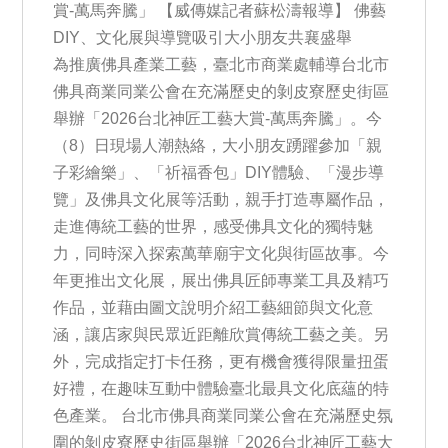
賞-萬馬奔騰」 【威傳媒記者蘇松濤報導】 佛藝
DIY、文化展與導覽吸引大小朋友共襄盛舉
為推廣佛具產業工藝，臺北市商業處輔導台北市
佛具商業同業公會在充滿歷史的剝皮寮歷史街區
舉辦「2026台北神匠工藝大賞-萬馬奔騰」。今
（8）日現場人潮熱絡，大小朋友踴躍參加「親
子彩繪樂」、「祈福香包」DIY體驗、「漫步導
覽」及佛具文化展等活動，親手打造專屬作品，
走進傳統工藝的世界，感受佛具文化的獨特魅
力，同時深入探索萬華廟宇文化與街區故事。今
年更推出文化展，展出佛具匠師專業工具及精巧
作品，並藉由圖文說明介紹工藝細節與文化意
涵，讓店家與民眾近距離欣賞傳統工藝之美。另
外，完成指定打卡任務，更有機會獲得限量扭蛋
好禮，在趣味互動中體驗臺北最具文化底蘊的特
色產業。 台北市佛具商業同業公會在充滿歷史氛
圍的剝皮寮歷史街區舉辦「2026台北神匠工藝大